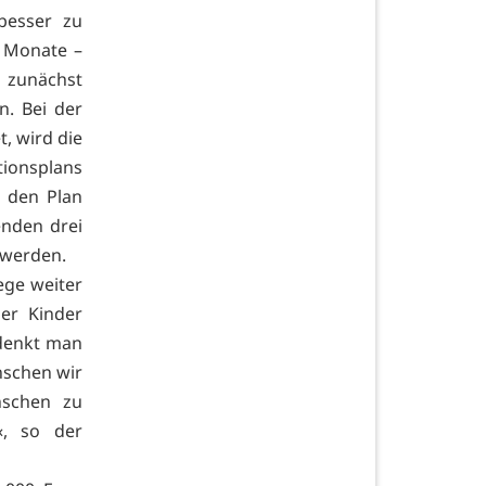
besser zu
 Monate –
 zunächst
n. Bei der
, wird die
tionsplans
 den Plan
enden drei
 werden.
ege weiter
der Kinder
 denkt man
nschen wir
nschen zu
«, so der