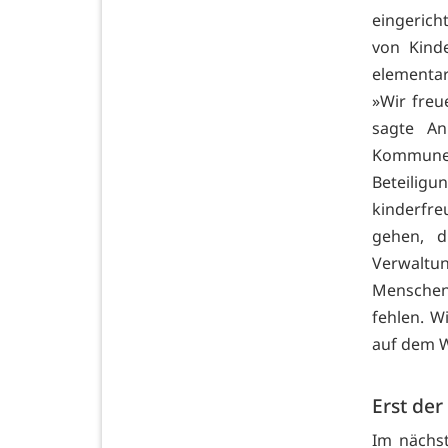
eingerich
von Kinde
elementar
»Wir freu
sagte An
Kommunen
Beteilig
kinderfre
gehen, d
Verwaltu
Menschen
fehlen. W
auf dem W
Erst der
Im nächst