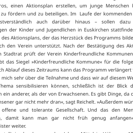
ros, einen Aktionsplan erstellen, um junge Menschen 
, zu fördern und zu beteiligen. Im Laufe der kommenden
stverständlich auch darüber hinaus – sollen dazu
en der Kinder und Jugendlichen in Euskirchen stattfinde
g des Aktionsplans, der das Herzstück des Programms bildet
ch den Verein unterstützt. Nach der Bestätigung des Ak
n Stadtrat prüft der Verein Kinderfreundliche Kommunen
bt das Siegel »Kinderfreundliche Kommune« für die folg
ch Ablauf dieses Zeitraums kann das Programm verlängert
e mich sehr über die Teilnahme und dass wir auf diesem W
hema sensibilisieren können, schließlich ist der Blick 
ch ein anderer, als der von Erwachsenen. Es gibt Dinge, da
hsener gar nicht mehr dran«, sagt Reichelt. »Außerdem wü
 offene und tolerante Gesellschaft. Und das den Me
ln, damit kann man gar nicht früh genug anfangen
ster weiter.