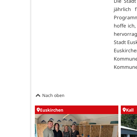
Die Stad
jährlich
Programm
hoffe ich
hervorrag
Stadt Eus
Euskirch
Kommune 
Kommunen«
Nach oben
Euskirchen
Kall