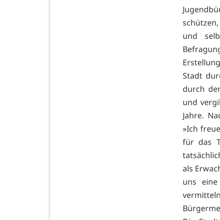
Jugendbü
schützen
und selb
Befragung
Erstellun
Stadt dur
durch de
und vergi
Jahre. Na
»Ich freu
für das T
tatsächli
als Erwac
uns eine
vermitte
Bürgermei