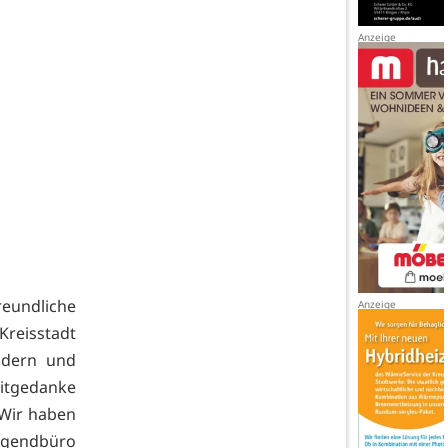
reundliche
reisstadt
ndern und
eitgedanke
 Wir haben
Jugendbüro