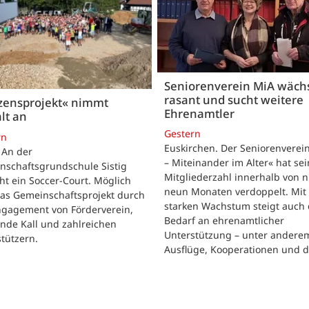
Seniorenverein MiA wäch
rasant und sucht weitere
zensprojekt« nimmt
Ehrenamtler
lt an
Gestern
rn
Euskirchen. Der Seniorenverei
. An der
– Miteinander im Alter« hat se
nschaftsgrundschule Sistig
Mitgliederzahl innerhalb von n
ht ein Soccer-Court. Möglich
neun Monaten verdoppelt. Mit
das Gemeinschaftsprojekt durch
starken Wachstum steigt auch 
ngagement von Förderverein,
Bedarf an ehrenamtlicher
nde Kall und zahlreichen
Unterstützung – unter andere
tützern.
Ausflüge, Kooperationen und 