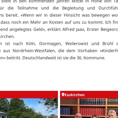
t stellt in den kommenden Jahren Mittel in Höhe von 18
 für die Teilnahme und die Begleitung und Durchfü
s bereit. »Wenn wir in dieser Hinsicht was bewegen wol
, dass noch ein Mehr an Kosten auf uns zu kommt. Ich fin
end angelegtes Geld«, erklärt Alfred Jaax, Erster Beigeor
kirchen.
en ist nach Köln, Dormagen, Weilerswist und Brühl d
aus Nordrhein-Westfalen, die dem Vorhaben »Kinderfr
 beitritt. Deutschlandweit ist sie die 36. Kommune.
Euskirchen