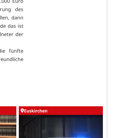
.000 Euro
hrung des
len, dann
de das ist
dneter der
ie fünfte
eundliche
Euskirchen