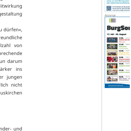
Mitwirkung
gestaltung
u dürfen«,
eundliche
lzahl von
prechende
 nun darum
ärker ins
er jungen
ich nicht
Euskirchen
inder- und