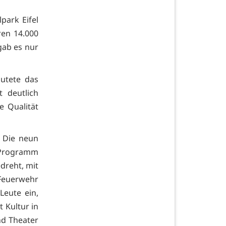
park Eifel
ren 14.000
gab es nur
autete das
 deutlich
e Qualität
. Die neun
 Programm
edreht, mit
 Feuerwehr
Leute ein,
 Kultur in
nd Theater