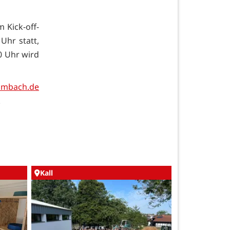
 Kick-off-
Uhr statt,
 Uhr wird
imbach.de
.
Kall