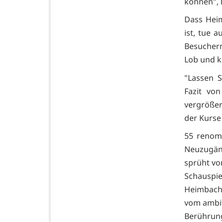
können", l
Dass Heim
ist, tue 
Besuchern
Lob und k
"Lassen S
Fazit vo
vergrößer
der Kurse
55 renomm
Neuzugän
sprüht vor
Schauspie
Heimbach.
vom ambit
Berührung