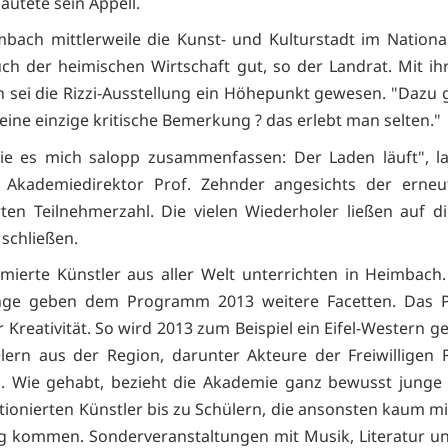
autete sein Appell.
bach mittlerweile die Kunst- und Kulturstadt im National
auch der heimischen Wirtschaft gut, so der Landrat. Mit ih
 sei die Rizzi-Ausstellung ein Höhepunkt gewesen. "Dazu 
eine einzige kritische Bemerkung ? das erlebt man selten."
ie es mich salopp zusammenfassen: Der Laden läuft", l
n Akademiedirektor Prof. Zehnder angesichts der erneut
ten Teilnehmerzahl. Die vielen Wiederholer ließen auf di
 schließen.
ierte Künstler aus aller Welt unterrichten in Heimbach
ge geben dem Programm 2013 weitere Facetten. Das
 Kreativität. So wird 2013 zum Beispiel ein Eifel-Western g
lern aus der Region, darunter Akteure der Freiwilligen
 Wie gehabt, bezieht die Akademie ganz bewusst junge 
ionierten Künstler bis zu Schülern, die ansonsten kaum mit
 kommen. Sonderveranstaltungen mit Musik, Literatur u