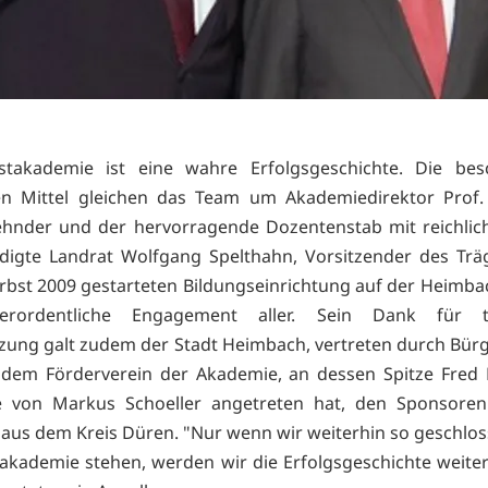
stakademie ist eine wahre Erfolgsgeschichte. Die bes
len Mittel gleichen das Team um Akademiedirektor Prof.
hnder und der hervorragende Dozentenstab mit reichlic
digte Landrat Wolfgang Spelthahn, Vorsitzender des Trä
rbst 2009 gestarteten Bildungseinrichtung auf der Heimba
rordentliche Engagement aller. Sein Dank für ta
zung galt zudem der Stadt Heimbach, vertreten durch Bür
, dem Förderverein der Akademie, an dessen Spitze Fred 
e von Markus Schoeller angetreten hat, den Sponsore
n aus dem Kreis Düren. "Nur wenn wir weiterhin so geschlos
akademie stehen, werden wir die Erfolgsgeschichte weite