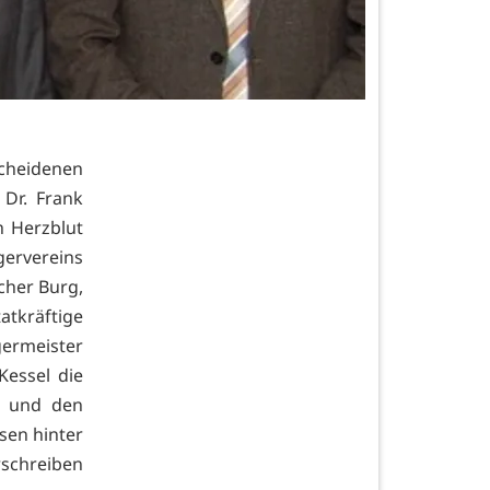
cheidenen
 Dr. Frank
h Herzblut
gervereins
cher Burg,
tkräftige
germeister
Kessel die
n und den
sen hinter
rschreiben