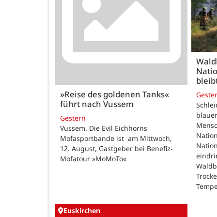
Wald
Natio
bleib
»Reise des goldenen Tanks«
Geste
führt nach Vussem
Schle
blauer
Gestern
Mensc
Vussem. Die Evil Eichhorns
Nation
Mofasportbande ist am Mittwoch,
Natio
12. August, Gastgeber bei Benefiz-
eindri
Mofatour »MoMoTo«
Waldb
Trock
Tempe
Euskirchen