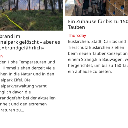
Ein Zuhause für bis zu 15
Tauben
Thursday
brand im
nalpark gelöscht – aber es
Euskirchen. Stadt, Caritas und
t »brandgefährlich«
Tierschutz Euskirchen ziehen
beim neuen Taubenkonzept an
rn
einem Strang.Ein Bauwagen, 
iden Hohe Temperaturen und
hergerichtet, um bis zu 150 T
 Himmel ziehen derzeit viele
ein Zuhause zu bieten.
hen in die Natur und in den
alpark Eifel. Die
nalparkverwaltung warnt
nglich davor, die
randgefahr bei der aktuellen
enheit und den extremen
raturen zu…