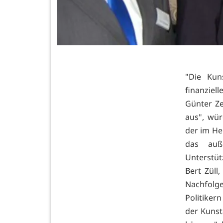
"Die Kun
finanziel
Günter Ze
aus", wür
der im He
das auße
Unterstüt
Bert Züll
Nachfolg
Politiker
der Kunst