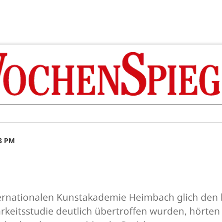
53 PM
ternationalen Kunstakademie Heimbach glich de
keitsstudie deutlich übertroffen wurden, hörten 