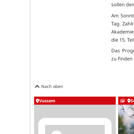
sollen de
Am Sonnta
Tag. Zahl
Akademie
die 15. T
Das Prog
zu finden
Nach oben
Vussem
S