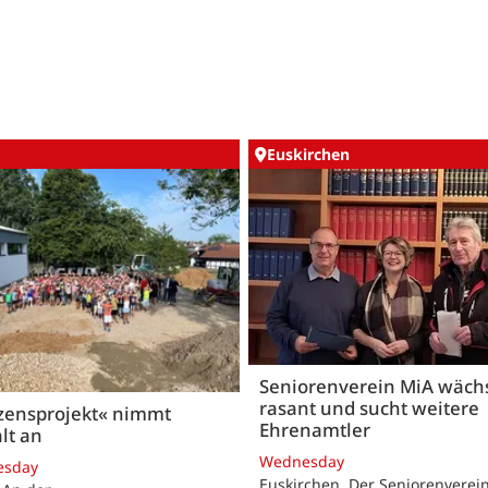
Euskirchen
Seniorenverein MiA wäch
rasant und sucht weitere
zensprojekt« nimmt
Ehrenamtler
lt an
Wednesday
esday
Euskirchen. Der Seniorenverei