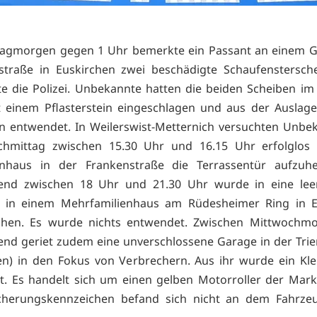
agmorgen gegen 1 Uhr bemerkte ein Passant an einem Ge
hstraße in Euskirchen zwei beschädigte Schaufenstersch
te die Polizei. Unbekannte hatten die beiden Scheiben im
t einem Pflasterstein eingeschlagen und aus der Auslag
n entwendet. In Weilerswist-Metternich versuchten Unbe
achmittag zwischen 15.30 Uhr und 16.15 Uhr erfolglos
ienhaus in der Frankenstraße die Terrassentür aufzuh
bend zwischen 18 Uhr und 21.30 Uhr wurde in eine lee
in einem Mehrfamilienhaus am Rüdesheimer Ring in E
chen. Es wurde nichts entwendet. Zwischen Mittwochm
end geriet zudem eine unverschlossene Garage in der Trie
en) in den Fokus von Verbrechern. Aus ihr wurde ein Kle
. Es handelt sich um einen gelben Motorroller der Mark
icherungskennzeichen befand sich nicht an dem Fahrzeu