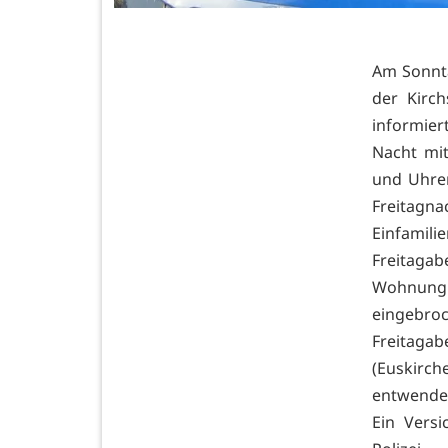
Am Sonnt
der Kirc
informier
Nacht mi
und Uhre
Freitagn
Einfamil
Freitaga
Wohnung 
eingebro
Freitagab
(Euskirch
entwendet
Ein Vers