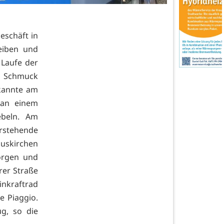
schäft in
eiben und
 Laufe der
e Schmuck
kannte am
 an einem
ebeln. Am
rstehende
uskirchen
orgen und
rer Straße
inkraftrad
e Piaggio.
g, so die