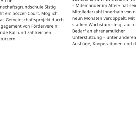
. An der
– Miteinander im Alter« hat se
nschaftsgrundschule Sistig
Mitgliederzahl innerhalb von n
ht ein Soccer-Court. Möglich
neun Monaten verdoppelt. Mit
das Gemeinschaftsprojekt durch
starken Wachstum steigt auch 
ngagement von Förderverein,
Bedarf an ehrenamtlicher
nde Kall und zahlreichen
Unterstützung – unter andere
tützern.
Ausflüge, Kooperationen und 