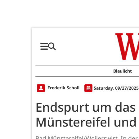
Blaulicht
Frederik Scholl
Saturday, 09/27/2025
Endspurt um das 
Münstereifel und
Bad Münstereifel/Weilerswist. In de