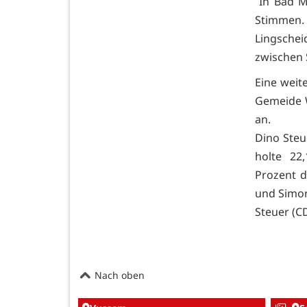
In Bad Mü
Stimmen.
Lingschei
zwischen 
Eine weit
Gemeide W
an.
Dino Steu
holte 22
Prozent 
und Simon
Steuer (C
Nach oben