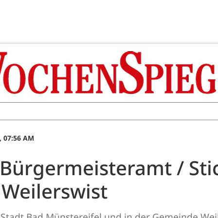
, 07:56 AM
Bürgermeisteramt / Sti
 Weilerswist
r Stadt Bad Münstereifel und in der Gemeinde Wei