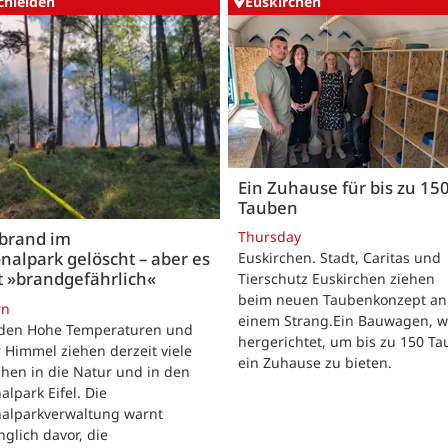
chleiden
Euskirchen
Ein Zuhause für bis zu 15
Tauben
Thursday
brand im
nalpark gelöscht – aber es
Euskirchen. Stadt, Caritas und
t »brandgefährlich«
Tierschutz Euskirchen ziehen
beim neuen Taubenkonzept an
rn
einem Strang.Ein Bauwagen, 
iden Hohe Temperaturen und
hergerichtet, um bis zu 150 T
 Himmel ziehen derzeit viele
ein Zuhause zu bieten.
hen in die Natur und in den
alpark Eifel. Die
nalparkverwaltung warnt
nglich davor, die