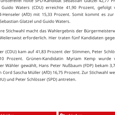
nstereifel holte SPD-Kandidat Sebastian Glatzel 42,77 P
 Guido Waters (CDU) erreichte 41,90 Prozent, gefolgt 
d-Henseler (AfD) mit 15,33 Prozent. Somit kommt es zur
Sebastian Glatzel und Guido Waters.
ere Stichwahl macht das Wahlergebnis der Bürgermeisterw
eilerswist erforderlich. Hier traten fünf Kandidaten geg
er (CDU) kam auf 41,83 Prozent der Stimmen, Peter Schlö
,10 Prozent. Grünen-Kandidatin Myriam Kemp wurde 
der Wähler gewählt, Hans Peter Nußbaum (FDP) bekam 3,7
 Cord Sascha Müller (AfD) 16,75 Prozent. Zur Stichwahl w
DU) und Peter Schlösser (SPD) antreten.