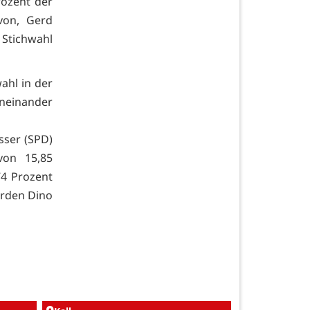
rozent der
von, Gerd
 Stichwahl
ahl in der
eneinander
sser (SPD)
von 15,85
4 Prozent
erden Dino