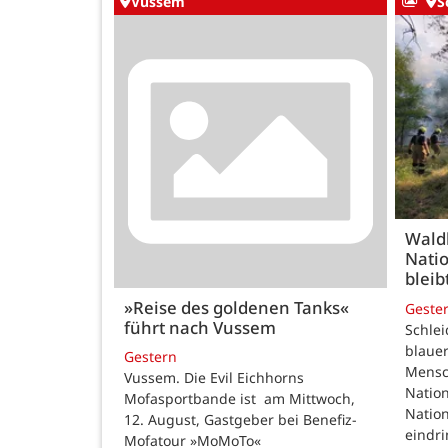
Vussem
S
Wald
Natio
bleib
»Reise des goldenen Tanks«
Geste
führt nach Vussem
Schle
blauer
Gestern
Mensc
Vussem. Die Evil Eichhorns
Nation
Mofasportbande ist am Mittwoch,
Natio
12. August, Gastgeber bei Benefiz-
eindri
Mofatour »MoMoTo«