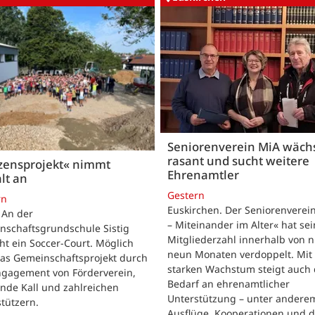
Seniorenverein MiA wäch
rasant und sucht weitere
zensprojekt« nimmt
Ehrenamtler
lt an
Gestern
rn
Euskirchen. Der Seniorenverei
. An der
– Miteinander im Alter« hat se
nschaftsgrundschule Sistig
Mitgliederzahl innerhalb von n
ht ein Soccer-Court. Möglich
neun Monaten verdoppelt. Mit
das Gemeinschaftsprojekt durch
starken Wachstum steigt auch 
ngagement von Förderverein,
Bedarf an ehrenamtlicher
nde Kall und zahlreichen
Unterstützung – unter andere
tützern.
Ausflüge, Kooperationen und 