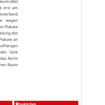
eustraße)
d, erst am
rtsverband
ge wegen
en Plakate
eilung des
Plakate an
ufhängen
des "eine
 das Recht
ichen Raum
Euskirchen