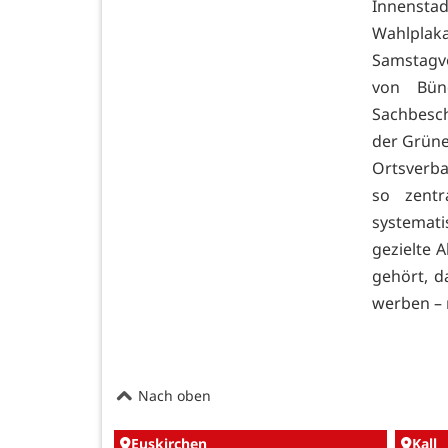
Innensta
Wahlplaka
Samstagvo
von Bün
Sachbesch
der Grüne
Ortsverba
so zent
systemat
gezielte 
gehört, d
werben – 
Nach oben
Euskirchen
Kall