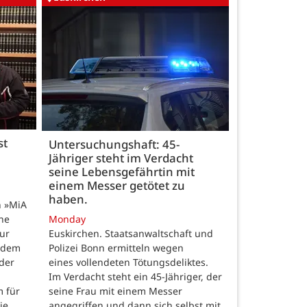
st
Untersuchungshaft: 45-
Jähriger steht im Verdacht
seine Lebensgefährtin mit
einem Messer getötet zu
haben.
n »MiA
ine
Monday
ur
Euskirchen. Staatsanwaltschaft und
 dem
Polizei Bonn ermitteln wegen
der
eines vollendeten Tötungsdeliktes.
Im Verdacht steht ein 45-Jähriger, der
m für
seine Frau mit einem Messer
die…
angegriffen und dann sich selbst mit