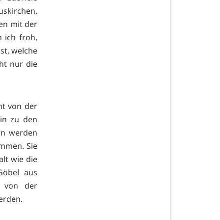
uskirchen.
en mit der
 ich froh,
st, welche
ht nur die
ht von der
hin zu den
ern werden
immen. Sie
alt wie die
Göbel aus
e von der
erden.