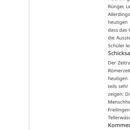
Rünger, L
Allerding
heutigen 
dass das 
die Ausst
Schüler le
Schicksa
Der Zeitr
Römerzeit
heutigen 
teils seh
zeigen: Di
Menschhe
Freiling
Tellerwäs
Kommen.