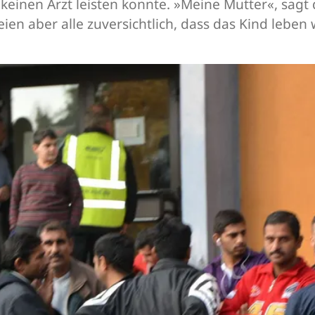
 keinen Arzt leisten konnte. »Meine Mutter«, sagt d
ien aber alle zuversichtlich, dass das Kind leben w