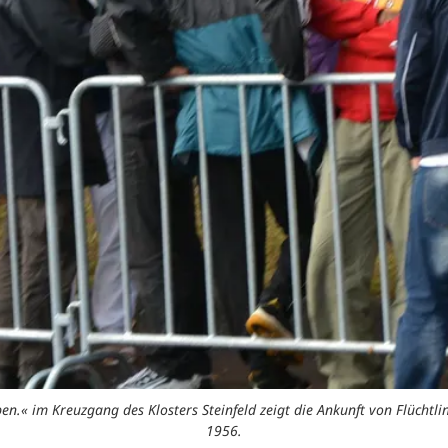
en.« im Kreuzgang des Klosters Steinfeld zeigt die Ankunft von Flücht
1956.