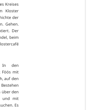
es Kreises
m Kloster
hichte der
n. Gehen.
tiert. Der
ndel, beim
lostercafé
In den
k Föös mit
h, auf den
t Bestehen
n über den
n und mit
suchen. Es