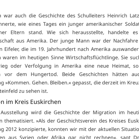
h war auch die Geschichte des Schulleiters Heinrich Latz
nnerte, wie eines Tages ein junger amerikanischer Sold
ner Eltern stand. Wie sich herausstellte, handelte e
schaft aus Amerika. Der junge Mann war der Nachfahre 
n Eifeler, die im 19. Jahrhundert nach Amerika auswander
waren im heutigen Sinne Wirtschaftsflüchtlinge. Sie suc
ieg oder Verfolgung in Amerika eine neue Heimat, so
en vor dem Hungertod. Beide Geschichten hätten au
ng »Kommen. Gehen. Bleiben.« gepasst, die derzeit im Kre
teinfeld zu sehen ist.
n im Kreis Euskirchen
 Ausstellung wird die Geschichte der Migration im heut
n thematisiert. »Als der Geschichtsverein des Kreises Eusk
ng 2012 konzipierte, konnten wir mit der aktuellen Situati
gen aus Syrien oder Afrika gar nicht rechnen«, sagt Dr