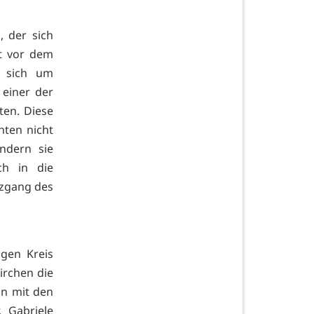
, der sich
at vor dem
s sich um
einer der
ten. Diese
hten nicht
ndern sie
ch in die
uzgang des
igen Kreis
irchen die
on mit den
. Gabriele