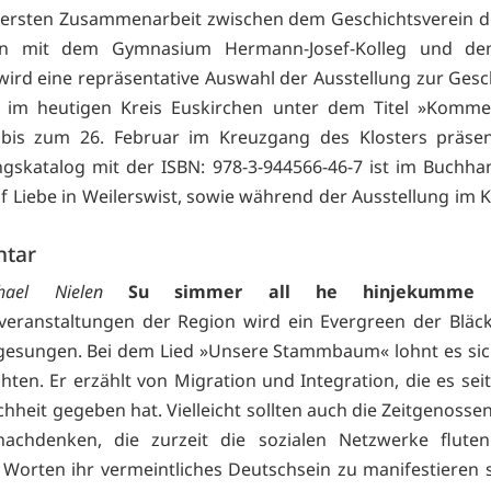
ersten Zusammenarbeit zwischen dem Geschichtsverein d
en mit dem Gymnasium Hermann-Josef-Kolleg und de
 wird eine repräsentative Auswahl der Ausstellung zur Gesc
n im heutigen Kreis Euskirchen unter dem Titel »Komme
 bis zum 26. Februar im Kreuzgang des Klosters präsen
ngskatalog mit der ISBN: 978-3-944566-46-7 ist im Buchha
lf Liebe in Weilerswist, sowie während der Ausstellung im K
tar
ael Nielen
Su simmer all he hinjekumme
veranstaltungen der Region wird ein Evergreen der Bläc
gesungen. Bei dem Lied »Unsere Stammbaum« lohnt es sic
chten. Er erzählt von Migration und Integration, die es sei
hheit gegeben hat. Vielleicht sollten auch die Zeitgenosse
 nachdenken, die zurzeit die sozialen Netzwerke flute
Worten ihr vermeintliches Deutschsein zu manifestieren 