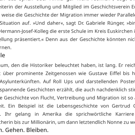
eiterin der Ausstellung und Mitglied im Geschichtsverein E
s weise die Geschichte der Migration immer wieder Parallel
Situation auf. »Und daher«, sagt Dr. Gabriele Rünger, »bin
Hermann-Josef-Kolleg die erste Schule im Kreis Euskirchen i
ellung präsentiert.« Denn aus der Geschichte könnten nic
rnen.
le
aum, den die Historiker beleuchtet haben, ist lang. Er reic
 über prominente Zeitgenossen wie Gustave Eiffel bis 
Asylunterkünften. Auf Roll Ups und darstellenden Post
r spannende Geschichten erzählt, die auch nachdenklich st
e Geschichte von Flucht, Vertreibung und Migration ist so 
it. Ein Beispiel ist die Lebensgeschichte von Gertrud 
en. Ihr gelang in Amerika die sprichwörtliche Karrier
cherin bis zur Millionärin, um dann letztendlich Nonne zu w
 Gehen. Bleiben.