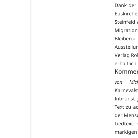
Dank der 
Euskirch
Steinfeld
Migratio
Bleiben.«
Ausstellu
Verlag Ro
erhältlich.
Kommen
von Mich
Karnevals
Inbrunst 
Text zu a
der Mensc
Liedtext
markigen 