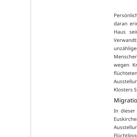
Persönlic
daran eri
Haus sei
Verwandt
unzählige
Menschen 
wegen Kr
flüchtet
Ausstellu
Klosters S
Migratio
In dieser
Euskirche
Ausstellu
Flüchtlin