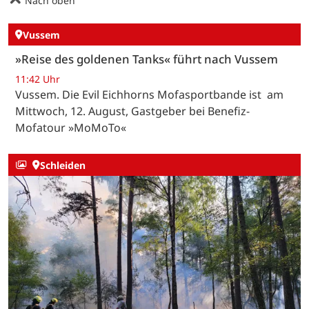
Nach oben
Vussem
»Reise des goldenen Tanks« führt nach Vussem
11:42 Uhr
Vussem. Die Evil Eichhorns Mofasportbande ist am
Mittwoch, 12. August, Gastgeber bei Benefiz-
Mofatour »MoMoTo«
Schleiden