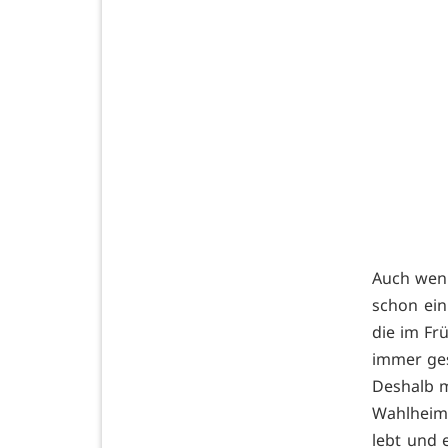
Auch wenn
schon ein
die im Frü
immer ges
Deshalb m
Wahlheima
lebt und 