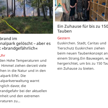
Ein Zuhause für bis zu 15
Tauben
Gestern
brand im
nalpark gelöscht – aber es
Euskirchen. Stadt, Caritas und
t »brandgefährlich«
Tierschutz Euskirchen ziehen
beim neuen Taubenkonzept an
 Uhr
einem Strang.Ein Bauwagen, 
iden Hohe Temperaturen und
hergerichtet, um bis zu 150 T
 Himmel ziehen derzeit viele
ein Zuhause zu bieten.
hen in die Natur und in den
alpark Eifel. Die
nalparkverwaltung warnt
nglich davor, die
randgefahr bei der aktuellen
enheit und den extremen
raturen zu…