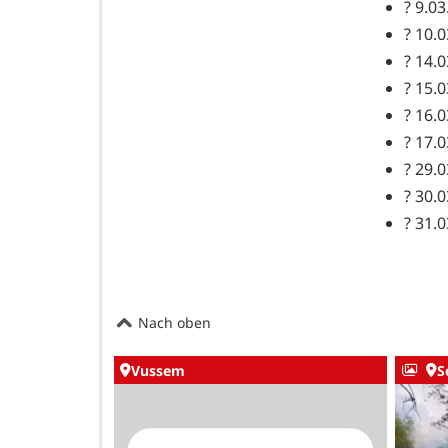
? 9.0
? 10.
? 14.
? 15.
? 16.
? 17.
? 29.
? 30.0
? 31.
Nach oben
Vussem
S