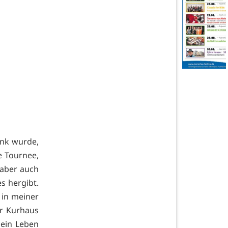
ank wurde,
e Tournee,
e aber auch
s hergibt.
 in meiner
er Kurhaus
Mein Leben