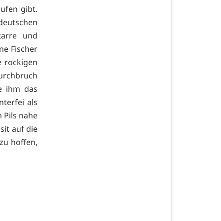
ufen gibt.
deutschen
tarre und
ne Fischer
e rockigen
urchbruch
te ihm das
terfei als
 Pils nahe
it auf die
zu hoffen,