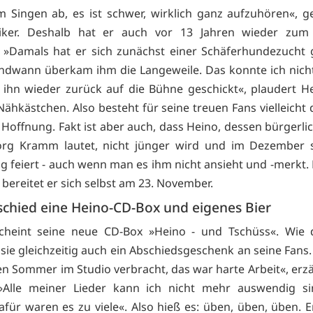
 Singen ab, es ist schwer, wirklich ganz aufzuhören«, g
iker. Deshalb hat er auch vor 13 Jahren wieder zum
. »Damals hat er sich zunächst einer Schäferhundezucht
ndwann überkam ihm die Langeweile. Das konnte ich nich
ihn wieder zurück auf die Bühne geschickt«, plaudert H
ähkästchen. Also besteht für seine treuen Fans vielleicht
 Hoffnung. Fakt ist aber auch, dass Heino, dessen bürgerl
org Kramm lautet, nicht jünger wird und im Dezember s
g feiert - auch wenn man es ihm nicht ansieht und -merkt. 
bereitet er sich selbst am 23. November.
chied eine Heino-CD-Box und eigenes Bier
cheint seine neue CD-Box »Heino - und Tschüss«. Wie
t sie gleichzeitig auch ein Abschiedsgeschenk an seine Fans
n Sommer im Studio verbracht, das war harte Arbeit«, erzä
 »Alle meiner Lieder kann ich nicht mehr auswendig s
dafür waren es zu viele«. Also hieß es: üben, üben, üben. 