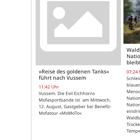
Wald
Natio
bleib
»Reise des goldenen Tanks«
07:24
führt nach Vussem
Schle
blauer
11:42 Uhr
Mensc
Vussem. Die Evil Eichhorns
Nation
Mofasportbande ist am Mittwoch,
Natio
12. August, Gastgeber bei Benefiz-
eindri
Mofatour »MoMoTo«
Waldb
Trock
Tempe