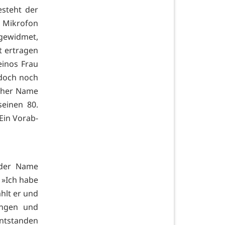
esteht der
 Mikrofon
 gewidmet,
t ertragen
einos Frau
 doch noch
icher Name
einen 80.
Ein Vorab-
 der Name
. »Ich habe
hlt er und
ingen und
Entstanden