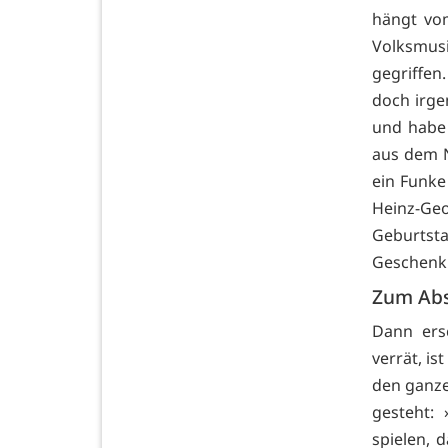
hängt vom
Volksmus
gegriffen
doch irge
und habe 
aus dem N
ein Funke
Heinz-Ge
Geburtsta
Geschenk 
Zum Abs
Dann ers
verrät, is
den ganze
gesteht:
spielen, 