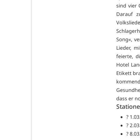
sind vier
Darauf z
Volkslie
Schlagerh
Song«, ve
Lieder, 
feierte, 
Hotel Lan
Etikett b
kommenden
Gesundhei
dass er n
Station
? 1.0
? 2.0
? 8.0