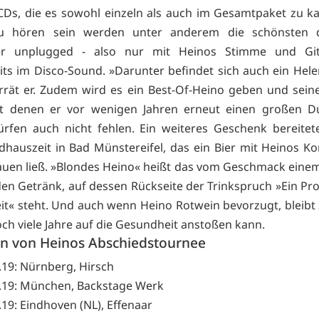
 CDs, die es sowohl einzeln als auch im Gesamtpaket zu ka
u hören sein werden unter anderem die schönsten 
der unplugged - also nur mit Heinos Stimme und Gi
its im Disco-Sound. »Darunter befindet sich auch ein Hele
rrät er. Zudem wird es ein Best-Of-Heino geben und sein
mit denen er vor wenigen Jahren erneut einen großen D
dürfen auch nicht fehlen. Ein weiteres Geschenk bereite
dhauszeit in Bad Münstereifel, das ein Bier mit Heinos Kon
rauen ließ. »Blondes Heino« heißt das vom Geschmack einem
 Getränk, auf dessen Rückseite der Trinkspruch »Ein Pros
t« steht. Und auch wenn Heino Rotwein bevorzugt, bleibt 
och viele Jahre auf die Gesundheit anstoßen kann.
en von Heinos Abschiedstournee
3.19: Nürnberg, Hirsch
3.19: München, Backstage Werk
3.19: Eindhoven (NL), Effenaar