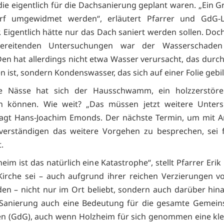
die eigentlich für die Dachsanierung geplant waren. „Ein Gr
arf umgewidmet werden“, erläutert Pfarrer und GdG-Le
. Eigentlich hätte nur das Dach saniert werden sollen. Do
bereitenden Untersuchungen war der Wasserschaden
en hat allerdings nicht etwa Wasser verursacht, das durc
ist, sondern Kondenswasser, das sich auf einer Folie gebil
e Nässe hat sich der Hausschwamm, ein holzzerstören
en können. Wie weit? „Das müssen jetzt weitere Unter
sagt Hans-Joachim Emonds. Der nächste Termin, um mit A
verständigen das weitere Vorgehen zu besprechen, sei f
.
eim ist das natürlich eine Katastrophe“, stellt Pfarrer Eri
 Kirche sei – auch aufgrund ihrer reichen Verzierungen 
n – nicht nur im Ort beliebt, sondern auch darüber hin
 Sanierung auch eine Bedeutung für die gesamte Gemeins
 (GdG), auch wenn Holzheim für sich genommen eine kle