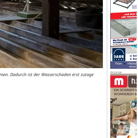
men. Dadurch ist der Wasserschaden erst zutage
Die reich verzi