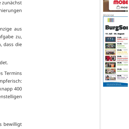
e zunächst
nierungen
nzige aus
ufgabe zu,
 dass die
det.
es Termins
mpferisch:
i knapp 400
nstelligen
 bewilligt