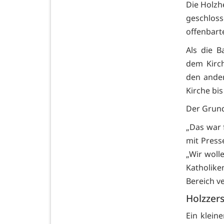
Die Holzh
geschlos
offenbart
Als die 
dem Kirch
den ande
Kirche bi
Der Grund
„Das war 
mit Press
„Wir wolle
Katholike
Bereich v
Holzzers
Ein klein