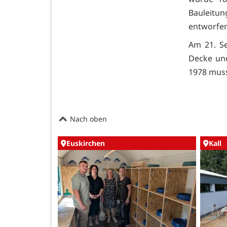
Bauleitun
entworfen
Am 21. S
Decke un
1978 muss
Nach oben
Euskirchen
Kall