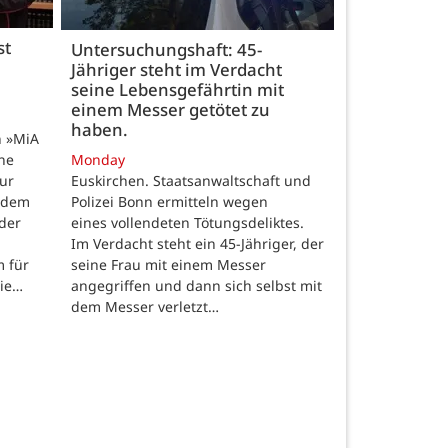
st
Untersuchungshaft: 45-
Jähriger steht im Verdacht
seine Lebensgefährtin mit
einem Messer getötet zu
haben.
n »MiA
ine
Monday
ur
Euskirchen. Staatsanwaltschaft und
 dem
Polizei Bonn ermitteln wegen
der
eines vollendeten Tötungsdeliktes.
Im Verdacht steht ein 45-Jähriger, der
m für
seine Frau mit einem Messer
die…
angegriffen und dann sich selbst mit
dem Messer verletzt…