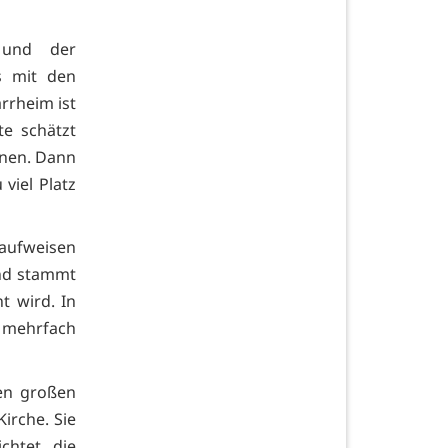
r und der
s mit den
rrheim ist
te schätzt
nnen. Dann
viel Platz
 aufweisen
und stammt
t wird. In
 mehrfach
en großen
Kirche. Sie
htet, die