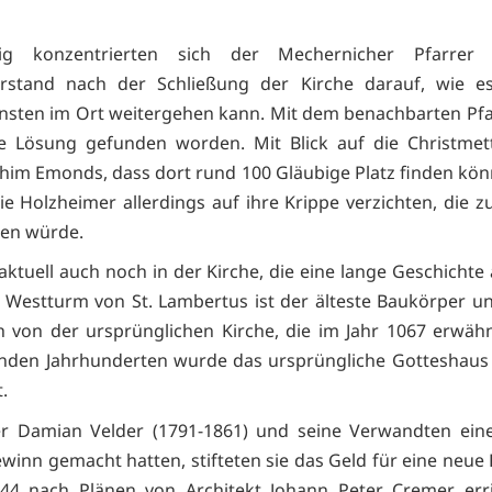
itig konzentrierten sich der Mechernicher Pfarre
orstand nach der Schließung der Kirche darauf, wie e
nsten im Ort weitergehen kann. Mit dem benachbarten Pfa
e Lösung gefunden worden. Mit Blick auf die Christmet
him Emonds, dass dort rund 100 Gläubige Platz finden kö
e Holzheimer allerdings auf ihre Krippe verzichten, die zu 
n würde.
 aktuell auch noch in der Kirche, die eine lange Geschichte
 Westturm von St. Lambertus ist der älteste Baukörper 
h von der ursprünglichen Kirche, die im Jahr 1067 erwähn
enden Jahrhunderten wurde das ursprüngliche Gotteshaus
.
rer Damian Velder (1791-1861) und seine Verwandten ein
winn gemacht hatten, stifteten sie das Geld für eine neue 
44 nach Plänen von Architekt Johann Peter Cremer erric