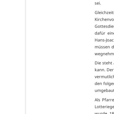
sei.
Gleichze
Kirchenv
Gottesdie
dafür ein
Hans-Joac
müssen di
wegnehme
Die steht
kann. Der
vermutlic
den folg
umgebaut
Als Pfar
Lotteriege
wurde 18