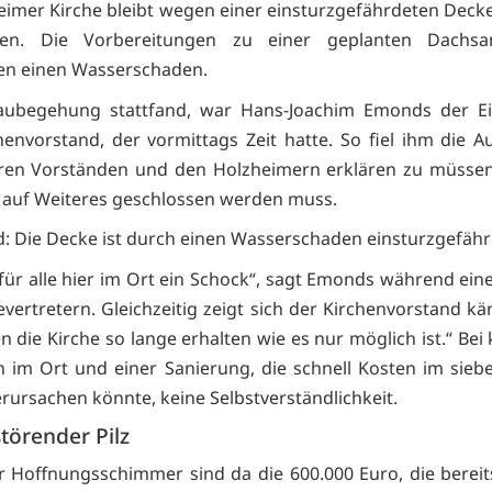
eimer Kirche bleibt wegen einer einsturzgefährdeten Deck
sen. Die Vorbereitungen zu einer geplanten Dachsa
en einen Wasserschaden.
Baubegehung stattfand, war Hans-Joachim Emonds der Ei
envorstand, der vormittags Zeit hatte. So fiel ihm die A
ren Vorständen und den Holzheimern erklären zu müssen,
s auf Weiteres geschlossen werden muss.
: Die Decke ist durch einen Wasserschaden einsturzgefähr
für alle hier im Ort ein Schock“, sagt Emonds während ein
evertretern. Gleichzeitig zeigt sich der Kirchenvorstand kä
n die Kirche so lange erhalten wie es nur möglich ist.“ Be
n im Ort und einer Sanierung, die schnell Kosten im siebe
erursachen könnte, keine Selbstverständlichkeit.
törender Pilz
er Hoffnungsschimmer sind da die 600.000 Euro, die bereits