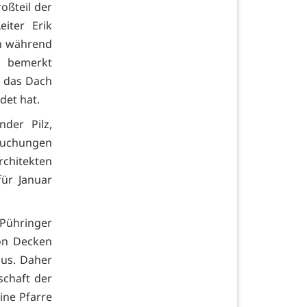
oßteil der
iter Erik
ch während
 bemerkt
h das Dach
det hat.
der Pilz,
suchungen
rchitekten
ür Januar
k Pühringer
von Decken
aus. Daher
chaft der
ine Pfarre