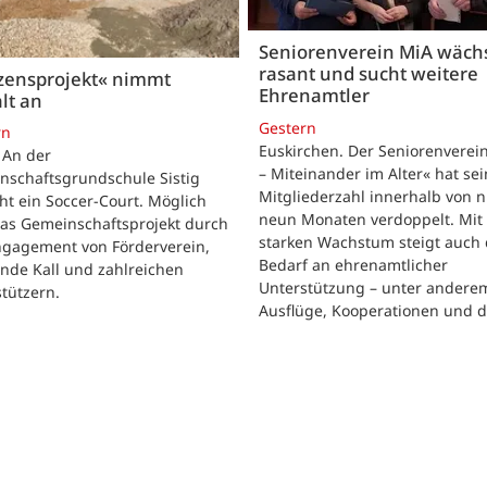
Seniorenverein MiA wäch
rasant und sucht weitere
zensprojekt« nimmt
Ehrenamtler
lt an
Gestern
rn
Euskirchen. Der Seniorenverei
. An der
– Miteinander im Alter« hat se
nschaftsgrundschule Sistig
Mitgliederzahl innerhalb von n
ht ein Soccer-Court. Möglich
neun Monaten verdoppelt. Mit
das Gemeinschaftsprojekt durch
starken Wachstum steigt auch 
ngagement von Förderverein,
Bedarf an ehrenamtlicher
nde Kall und zahlreichen
Unterstützung – unter andere
tützern.
Ausflüge, Kooperationen und 