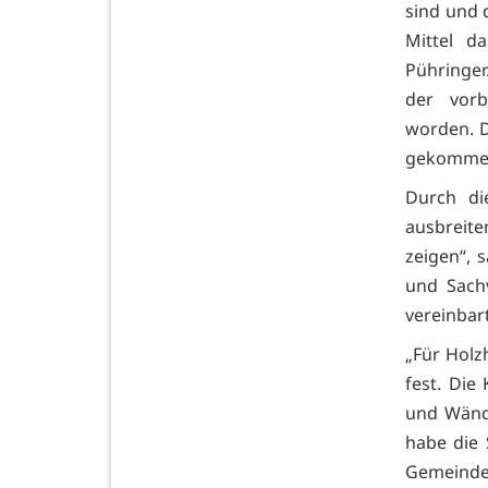
sind und 
Mittel d
Pühringer
der vor
worden. D
gekommen 
Durch di
ausbreit
zeigen“, 
und Sach
vereinbart
„Für Holzh
fest. Die
und Wände
habe die
Gemeinden