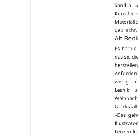
Sandra L
Künstleri
Materiali
gebracht.
Alt-Berl
Es handel
das sie d
herstelle
Anforderun
wenig unt
Lesnik 
Weihnach
Glücksfal
»Das geht
Illustrat
Lenzen ku