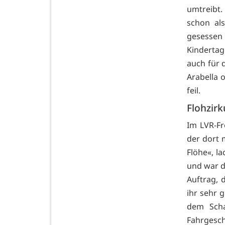
umtreibt.
schon al
gesessen
Kindertage
auch für 
Arabella 
feil.
Flohzirk
Im LVR-Fr
der dort 
Flöhe«, l
und war de
Auftrag, 
ihr sehr 
dem Scha
Fahrgesch