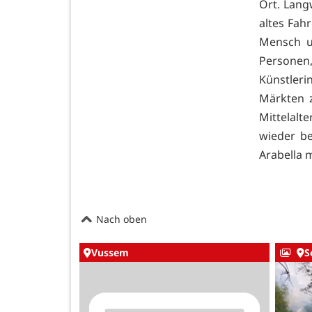
Ort. Langw
altes Fah
Mensch u
Personen
Künstleri
Märkten z
Mittelalt
wieder be
Arabella m
Nach oben
Vussem
S