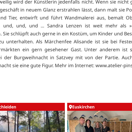
eilig wird der Künstlerin jedenfalls nicht. Wenn sie nicht
rgeschäft in neuem Glanz erstrahlen lässt, dann malt sie Po
nd Tier, entwirft und führt Wandmalerei aus, bemalt Ob
, und, und, und ... Sandra Lenzen ist weit mehr als »
n. Sie schlüpft auch gerne in ein Kostüm, um Kinder und Be
u unterhalten. Als Märchenfee Alisande ist sie bei Fest
ermärkten ein gern gesehener Gast. Unter anderem ist 
i der Burgweihnacht in Satzvey mit von der Partie. Auc
acht sie eine gute Figur. Mehr im Internet:
www.atelier-pin
chleiden
Euskirchen