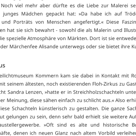
 Noch viel mehr aber dürfte es die Liebe zur Malerei sei
s junges Mädchen gepackt hat: »Da habe ich auf Tröd
 und Porträts von Menschen angefertigt.« Diese Faszin
n hat sie sich bewahrt - sowohl die als Malerin und Illust
die spezielle Atmosphäre von Märkten. Dort ist sie entwede
oder Märchenfee Alisande unterwegs oder sie bietet ihre 
us
eilichtmuseum Kommern kam sie dabei in Kontakt mit Ro
mit seinem ältesten, noch existierenden Floh-Zirkus zu Gast
acht Sandra Lenzen, »hatte er in Streichholzschachteln unt
r Meinung, diese sähen einfach zu schlicht aus.« Also erhi
diese Schachteln künstlerisch zu gestalten. Die ganze Sac
gut gelungen zu sein, denn sehr bald erhielt sie weitere Au
ustellergewerbe. »Oft sind es alte und historische 
äfte, denen ich neuen Glanz nach altem Vorbild verleihen