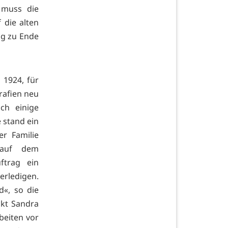
 muss die
 die alten
ag zu Ende
 1924, für
rafien neu
uch einige
e stand ein
er Familie
 auf dem
ftrag ein
erledigen.
d«, so die
ckt Sandra
beiten vor