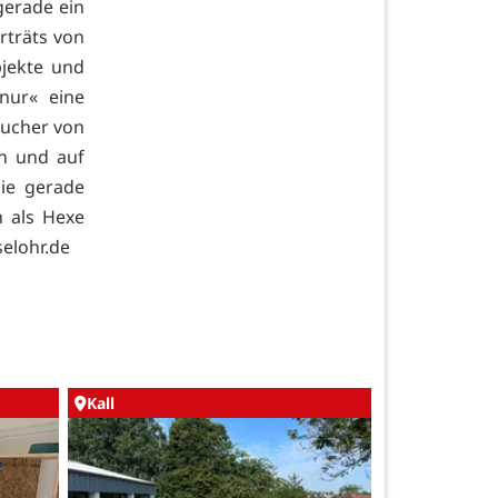
 gerade ein
rträts von
jekte und
nur« eine
sucher von
en und auf
sie gerade
h als Hexe
selohr.de
Kall