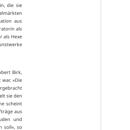
n, die sie
elmärkten
ation aus
ratorin als
r als Hexe
Kunstwerke
bert Birk,
 war. »Die
ergebracht
elt sie den
he scheint
fträge aus
Buden und
 soll«, so