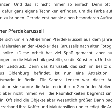
enzen. Und das ist nicht immer so einfach. Denn oft
n dafür ganz eigene Techniken erfinden, um die Farbe auf
en zu bringen. Gerade erst hat sie einen besonderen Auftr
iner Pferdekarussell
te sich um ein Alt-Berliner Pferdekarussell aus dem Jahre
ie Malereien an der »Decke« des Karussells nach alten Fotog
n sollte. »Diese Arbeit hat viel Spaß gemacht, aber a
gen an die Maltechnik gestellt«, so die Künstlerin. Und si
er Zeitdruck. Denn das Karussell, das sich im Besitz d
aus Oldenburg befindet, ist nun eine Attraktion
tsmarkt in Berlin. Für Sandra Lenzen war dieser Au
l, denn sie konnte die Arbeiten in ihrem Gemünder Atelier 
 aber nicht immer, weil die Räumlichkeiten begrenzt sin
orin. Oft sind die Objekte aber wesentlich größer. Dann pa
rzerhand ihre Koffer und Malutensilien und erledigt die Ar