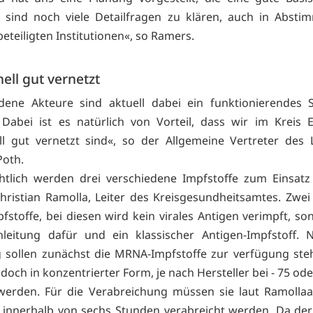
s sind noch viele Detailfragen zu klären, auch in Abst
eteiligten Institutionen«, so Ramers.
nell gut vernetzt
edene Akteure sind aktuell dabei ein funktionierendes 
. Dabei ist es natürlich von Vorteil, dass wir im Kreis 
ell gut vernetzt sind«, so der Allgemeine Vertreter des 
Poth.
chtlich werden drei verschiedene Impfstoffe zum Einsat
Christian Ramolla, Leiter des Kreisgesundheitsamtes. Zwei
stoffe, bei diesen wird kein virales Antigen verimpft, so
leitung dafür und ein klassischer Antigen-Impfstoff. 
 sollen zunächst die MRNA-Impfstoffe zur verfügung ste
och in konzentrierter Form, je nach Hersteller bei - 75 od
werden. Für die Verabreichung müssen sie laut Ramollaa
innerhalb von sechs Stunden verabreicht werden. Da der