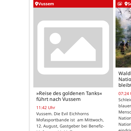
Vussem
S
Wald
Natio
bleib
»Reise des goldenen Tanks«
07:24
führt nach Vussem
Schle
blauer
11:42 Uhr
Mensc
Vussem. Die Evil Eichhorns
Nation
Mofasportbande ist am Mittwoch,
Natio
12. August, Gastgeber bei Benefiz-
eindri