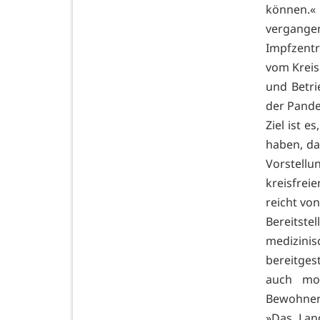
können.«
vergangen
Impfzentr
vom Kreis
und Betri
der Pande
Ziel ist 
haben, da
Vorstel
kreisfrei
reicht vo
Bereitste
medizinis
bereitge
auch mob
Bewohneri
»Das Land