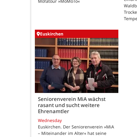
Mofatour »MoMoTo«
Waldb
Trock
Tempe
Euskirchen
Seniorenverein MiA wächst
rasant und sucht weitere
Ehrenamtler
Wednesday
Euskirchen. Der Seniorenverein »MiA
– Miteinander im Alter« hat seine