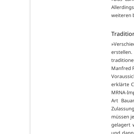
Allerding
weiteren b
Traditio
»Verschi
erstellen
tradition
Manfred 
Voraussi
erklärte 
MRNA-Impf
Art Bauan
Zulassung
müssen jed
gelagert 
und dann 