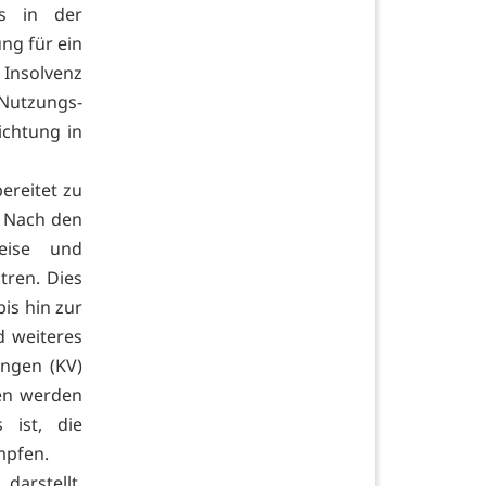
ts in der
ng für ein
 Insolvenz
 Nutzungs-
ichtung in
ereitet zu
. Nach den
eise und
tren. Dies
is hin zur
d weiteres
ungen (KV)
en werden
 ist, die
mpfen.
darstellt.