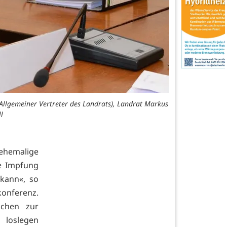
Allgemeiner Vertreter des Landrats), Landrat Markus
l
ehemalige
ie Impfung
kann«, so
konferenz.
ochen zur
 loslegen