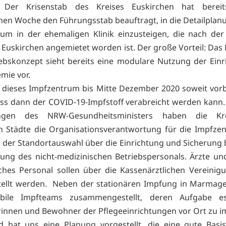
 Der Krisenstab des Kreises Euskirchen hat berei
en Woche den Führungsstab beauftragt, in die Detailplanu
um in der ehemaligen Klinik einzusteigen, die nach der
 Euskirchen angemietet worden ist. Der große Vorteil: Das
ebskonzept sieht bereits eine modulare Nutzung der Einr
mie vor.
es, dieses Impfzentrum bis Mitte Dezember 2020 soweit vorb
ss dann der COVID-19-Impfstoff verabreicht werden kann
lungen des NRW-Gesundheitsministers haben die Kr
en Städte die Organisationsverantwortung für die Impfzen
n der Standortauswahl über die Einrichtung und Sicherung b
llung des nicht-medizinischen Betriebspersonals. Ärzte un
ches Personal sollen über die Kassenärztlichen Vereinig
stellt werden. Neben der stationären Impfung in Marmag
ile Impfteams zusammengestellt, deren Aufgabe es
nnen und Bewohner der Pflegeeinrichtungen vor Ort zu i
 hat uns eine Planung vorgestellt, die eine gute Basis 