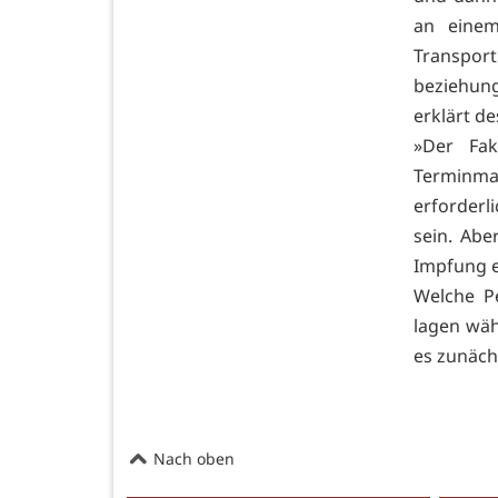
an einem
Transport
beziehung
erklärt d
»Der Fak
Terminman
erforderl
sein. Abe
Impfung e
Welche P
lagen wäh
es zunäch
Nach oben