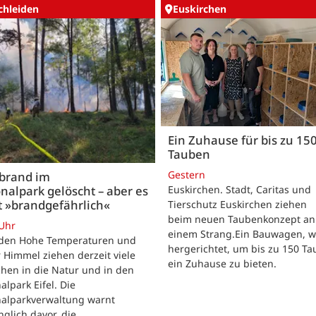
chleiden
Euskirchen
Ein Zuhause für bis zu 15
Tauben
Gestern
brand im
nalpark gelöscht – aber es
Euskirchen. Stadt, Caritas und
t »brandgefährlich«
Tierschutz Euskirchen ziehen
beim neuen Taubenkonzept an
 Uhr
einem Strang.Ein Bauwagen, 
iden Hohe Temperaturen und
hergerichtet, um bis zu 150 T
 Himmel ziehen derzeit viele
ein Zuhause zu bieten.
hen in die Natur und in den
alpark Eifel. Die
nalparkverwaltung warnt
nglich davor, die