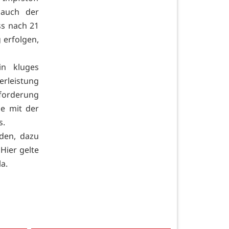
 auch der
ss nach 21
 erfolgen,
in kluges
erleistung
sforderung
ie mit der
s.
den, dazu
Hier gelte
a.