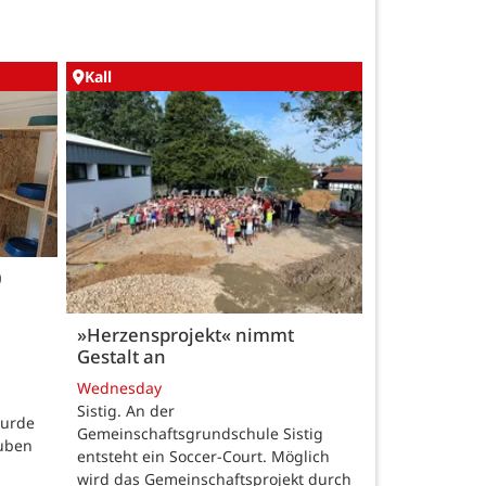
Kall
0
»Herzensprojekt« nimmt
Gestalt an
Wednesday
Sistig. An der
wurde
Gemeinschaftsgrundschule Sistig
auben
entsteht ein Soccer-Court. Möglich
wird das Gemeinschaftsprojekt durch