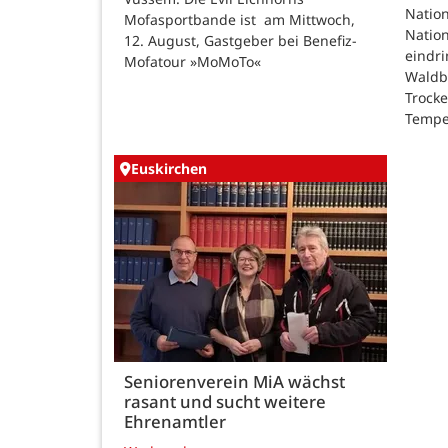
Nation
Mofasportbande ist am Mittwoch,
Natio
12. August, Gastgeber bei Benefiz-
eindri
Mofatour »MoMoTo«
Waldb
Trock
Tempe
Euskirchen
Seniorenverein MiA wächst
rasant und sucht weitere
Ehrenamtler