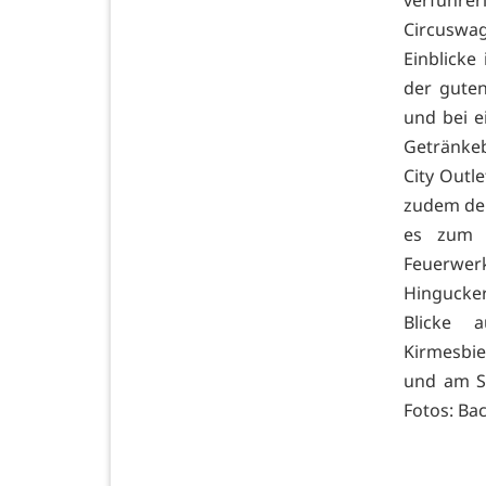
Circuswag
Einblicke 
der guten
und bei e
Getränkeb
City Outle
zudem der
es zum 
Feuerwer
Hingucker
Blicke 
Kirmesbie
und am So
Fotos: Ba