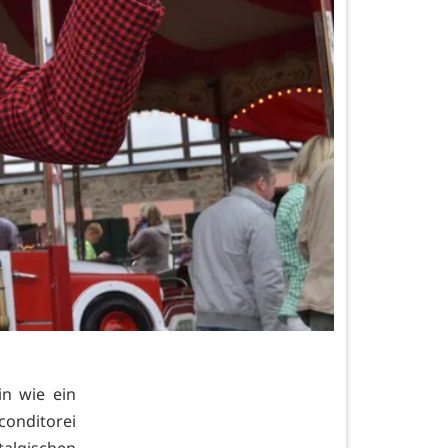
in wie ein
conditorei
lgischen