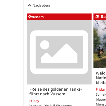
Nach oben
Vussem
S
Wald
Natio
bleib
»Reise des goldenen Tanks«
Friday
führt nach Vussem
Schle
blauer
Friday
Mensc
Vussem. Die Evil Eichhorns