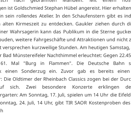
en ist Goldschmied Stephan Hübel angereist. Hier erhalten
in sein rollendes Atelier. In den Schaufenstern gibt es in
 alten Kirmeszeit zu entdecken. Gaukler ziehen durch d
iner Wahrsagerin kann das Publikum in die Sterne gucken
uden, weitere Fahrgeschäfte und Attraktionen und nicht z
t versprechen kurzweilige Stunden. Am heutigen Samstag, 16
 Bad Münstereifeler Nachthimmel erleuchtet: Gegen 22.45
61. Mal "Burg in Flammen". Die Deutsche Bahn s
k einen Sonderzug ein. Zuvor gab es bereits einen
: Die Oldtimer der Rheinbach Classics zogen bei der Durc
auf sich. Zwei besondere Konzerte erklingen de
rgarten: Am Sonntag, 17. Juli, spielen um 14 Uhr die Eifel
nntag, 24. Juli, 14 Uhr, gibt TIR SAOR Kostenproben de
ch