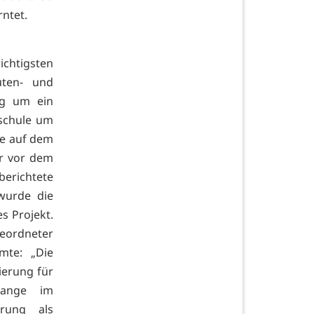
ntet.
chtigsten
üten- und
ag um ein
dschule um
ie auf dem
hr vor dem
erichtete
 wurde die
s Projekt.
eordneter
mte: „Die
ierung für
lange im
rung als