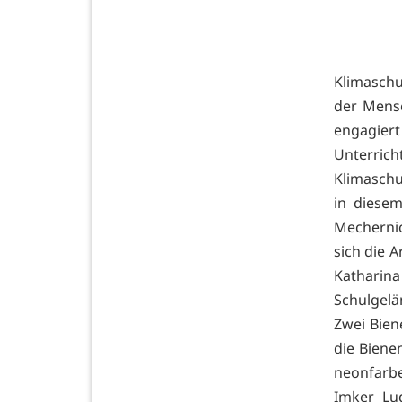
Klimaschu
der Mensc
engagi
Unterrich
Klimaschu
in diese
Mechernic
sich die 
Katharin
Schulgelä
Zwei Bien
die Biene
neonfarbe
Imker Lu