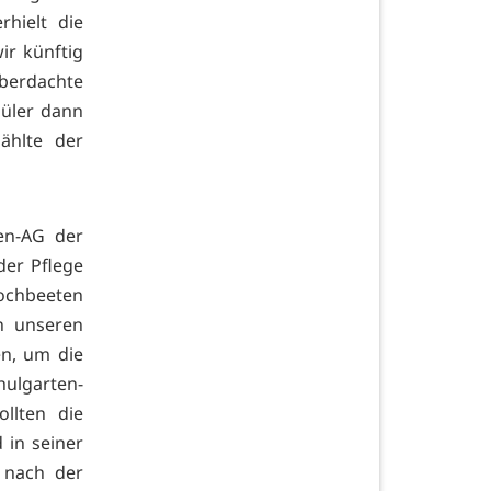
rhielt die
ir künftig
überdachte
hüler dann
ählte der
ten-AG der
der Pflege
ochbeeten
n unseren
en, um die
hulgarten-
llten die
 in seiner
 nach der