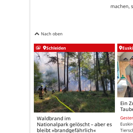
machen, s
Nach oben
Schleiden
Eusk
Ein Z
Taub
Geste
Waldbrand im
Nationalpark gelöscht – aber es
Euskir
bleibt »brandgefährlich«
Tiersc