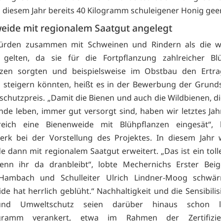
 diesem Jahr bereits 40 Kilogramm schuleigener Honig geer
eide mit regionalem Saatgut angelegt
ürden zusammen mit Schweinen und Rindern als die wi
e gelten, da sie für die Fortpflanzung zahlreicher Bl
nzen sorgten und beispielsweise im Obstbau den Ertr
s steigern könnten, heißt es in der Bewerbung der Grun
schutzpreis. „Damit die Bienen und auch die Wildbienen, d
nde leben, immer gut versorgt sind, haben wir letztes Ja
reich eine Bienenweide mit Blühpflanzen eingesät“, b
erk bei der Vorstellung des Projektes. In diesem Jahr
e dann mit regionalem Saatgut erweitert. „Das ist ein tolle
enn ihr da dranbleibt“, lobte Mechernichs Erster Beig
ambach und Schulleiter Ulrich Lindner-Moog schwär
de hat herrlich geblüht.“ Nachhaltigkeit und die Sensibilis
und Umweltschutz seien darüber hinaus schon 
ogramm verankert, etwa im Rahmen der Zertifizie