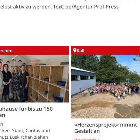
elbst aktiv zu werden. Text: pp/Agentur ProfiPress
irchen
Kall
uhause für bis zu 150
en
rn
»Herzensprojekt« nimmt
Gestalt an
chen. Stadt, Caritas und
hutz Euskirchen ziehen