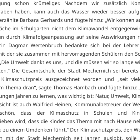
ung schon krümeliger. Nachdem wir zusätzlich Ko
raben haben, kann auch das Wasser wieder besser au
erzählte Barbara Gerhards und fügte hinzu: „Wir können a
läche im Schulgarten nicht dem Klimawandel entgegenwi
en durch Klimafolgeanpassung auf seine Auswirkungen re
terin Dagmar Wertenbruch bedankte sich bei der Lehreri
mit der sie zusammen mit hervorragenden Schülern den S
 „Die Umwelt dankt es uns, und die müssen wir so lange w
ten.“ Die Gesamtschule der Stadt Mechernich sei bereit
Klimaschutzpreis ausgezeichnet worden und „seit viel
am Thema dran“, sagte Thomas Hambach und fügte hinzu: „E
ungen Jahren zu lernen, was wichtig ist: Natur, Umwelt, Kl
sicht ist auch Walfried Heinen, Kommunalbetreuer der We
 schön, dass der Klimaschutz in Schulen und Kind
ieben wird, dass die Kinder das Thema mit nach Hause 
a zu einem Umdenken führt.“ Der Klimaschutzpreis, den W
 mit der Stadt Mechernich seit Jahren auslobt, solle