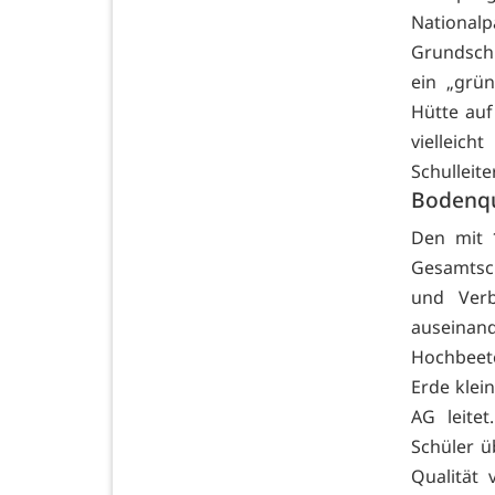
Nationalp
Grundschu
ein „grün
Hütte auf
vielleic
Schulleiter
Bodenqu
Den mit 1
Gesamtsch
und Verb
auseinan
Hochbeete
Erde klei
AG leite
Schüler ü
Qualität