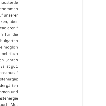
mposterde
fgenommen
uf unserer
rken, aber
agieren.“
n für die
chulgarten
ie möglich
s mehrfach
en Jahren
s ist gut,
imaschutz.“
stenergie:
ergärten
nehmen und
estenergie
 auch Mut