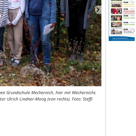
hen Grundschule Mechernich, hier mit Mechernichs
r Ulrich Lindner-Moog (von rechts). Foto: Steffi
Stellvertretend 
Mechernichs Er