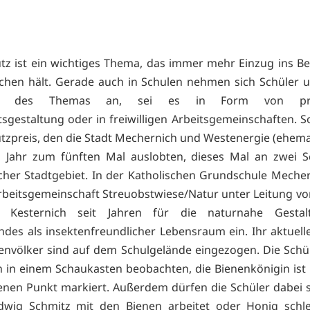
tz ist ein wichtiges Thema, das immer mehr Einzug ins B
hen hält. Gerade auch in Schulen nehmen sich Schüler 
ert des Themas an, sei es in Form von prax
tsgestaltung oder in freiwilligen Arbeitsgemeinschaften. S
tzpreis, den die Stadt Mechernich und Westenergie (ehema
m Jahr zum fünften Mal auslobten, dieses Mal an zwei S
her Stadtgebiet. In der Katholischen Grundschule Mecher
Arbeitsgemeinschaft Streuobstwiese/Natur unter Leitung vo
a Kesternich seit Jahren für die naturnahe Gesta
ndes als insektenfreundlicher Lebensraum ein. Ihr aktuelle
envölker sind auf dem Schulgelände eingezogen. Die Schü
n in einem Schaukasten beobachten, die Bienenkönigin ist
nen Punkt markiert. Außerdem dürfen die Schüler dabei 
dwig Schmitz mit den Bienen arbeitet oder Honig schle