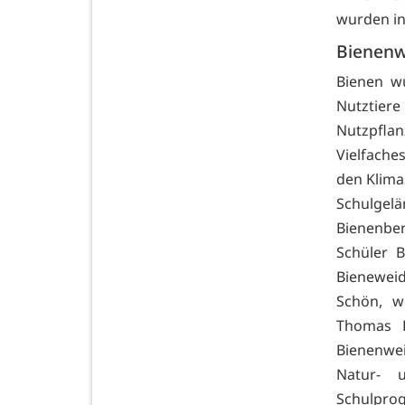
wurden in
Bienenw
Bienen w
Nutztier
Nutzpfla
Vielfache
den Klima
Schulgelä
Bienenbe
Schüler B
Bieneweid
Schön, w
Thomas H
Bienenwei
Natur- 
Schulpr