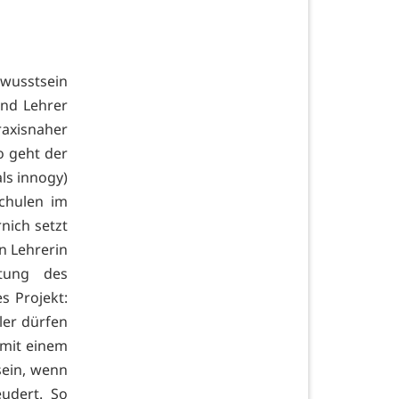
ewusstsein
und Lehrer
isnaher
o geht der
ls innogy)
chulen im
nich setzt
n Lehrerin
ltung des
s Projekt:
ler dürfen
 mit einem
sein, wenn
udert. So