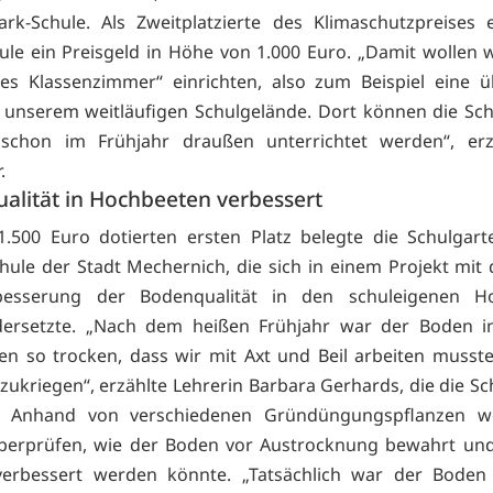
ark-Schule. Als Zweitplatzierte des Klimaschutzpreises e
le ein Preisgeld in Höhe von 1.000 Euro. „Damit wollen w
es Klassenzimmer“ einrichten, also zum Beispiel eine 
 unserem weitläufigen Schulgelände. Dort können die Sc
ht schon im Frühjahr draußen unterrichtet werden“, erz
.
alität in Hochbeeten verbessert
.500 Euro dotierten ersten Platz belegte die Schulgar
ule der Stadt Mechernich, die sich in einem Projekt mit 
esserung der Bodenqualität in den schuleigenen H
dersetzte. „Nach dem heißen Frühjahr war der Boden i
n so trocken, dass wir mit Axt und Beil arbeiten musst
nzukriegen“, erzählte Lehrerin Barbara Gerhards, die die Sc
t. Anhand von verschiedenen Gründüngungspflanzen wo
berprüfen, wie der Boden vor Austrocknung bewahrt und
 verbessert werden könnte. „Tatsächlich war der Boden