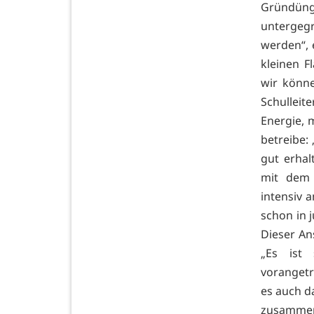
Gründüng
untergeg
werden“, 
kleinen F
wir könn
Schullei
Energie, 
betreibe:
gut erhal
mit dem 
intensiv 
schon in j
Dieser An
„Es ist
vorangetr
es auch d
zusammen