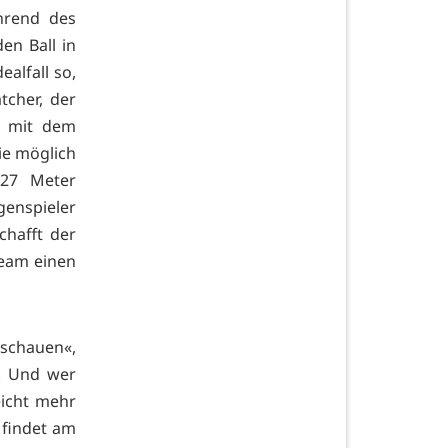
hrend des
en Ball in
alfall so,
tcher, der
r mit dem
ie möglich
 27 Meter
enspieler
chafft der
Team einen
uschauen«,
h. Und wer
eicht mehr
 findet am