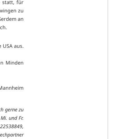
statt, für
hwingen zu
ußerdem an
ch.
e USA aus.
 in Minden
 Mannheim
ch gerne zu
 Mi. und Fr.
22538849,
rechpartner