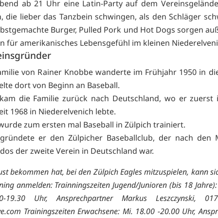
end ab 21 Uhr eine Latin-Party auf dem Vereinsgelände 
n, die lieber das Tanzbein schwingen, als den Schläger sc
lbstgemachte Burger, Pulled Pork und Hot Dogs sorgen a
en für amerikanisches Lebensgefühl im kleinen Niederelveni
einsgründer
amilie von Rainer Knobbe wanderte im Frühjahr 1950 in di
ielte dort von Beginn an Baseball.
kam die Familie zurück nach Deutschland, wo er zuerst
eit 1968 in Niederelvenich lebte.
wurde zum ersten mal Baseball in Zülpich trainiert.
gründete er den Zülpicher Baseballclub, der nach den
dos der zweite Verein in Deutschland war.
st bekommen hat, bei den Zülpich Eagles mitzuspielen, kann si
ining anmelden:
Trainningszeiten Jugend/Junioren (bis 18 Jahre):
0-19.30 Uhr, Ansprechpartner Markus Leszczynski, 017
ve.com
Trainingszeiten Erwachsene: Mi. 18.00 -20.00 Uhr, Ansp