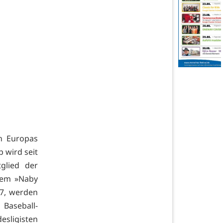
n Europas
p wird seit
glied der
dem »Naby
07, werden
 Baseball-
esligisten