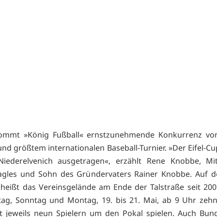
ommt »König Fußball« ernstzunehmende Konkurrenz vo
nd größtem internationalen Baseball-Turnier. »Der Eifel-Cu
Niederelvenich ausgetragen«, erzählt Rene Knobbe, Mit
Eagles und Sohn des Gründervaters Rainer Knobbe. Auf 
o heißt das Vereinsgelände am Ende der Talstraße seit 20
g, Sonntag und Montag, 19. bis 21. Mai, ab 9 Uhr zehn
 jeweils neun Spielern um den Pokal spielen. Auch Bund