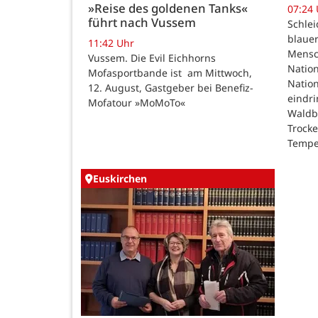
»Reise des goldenen Tanks«
07:24
führt nach Vussem
Schle
blauer
11:42 Uhr
Mensc
Vussem. Die Evil Eichhorns
Nation
Mofasportbande ist am Mittwoch,
Natio
12. August, Gastgeber bei Benefiz-
eindri
Mofatour »MoMoTo«
Waldb
Trock
Tempe
Euskirchen