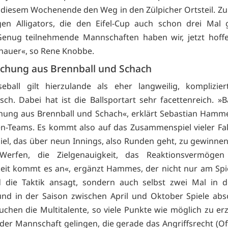
 diesem Wochenende den Weg in den Zülpicher Ortsteil. Zu
ngen Alligators, die den Eifel-Cup auch schon drei Mal
Genug teilnehmende Mannschaften haben wir, jetzt hoffe
chauer«, so Rene Knobbe.
schung aus Brennball und Schach
eball gilt hierzulande als eher langweilig, komplizie
sch. Dabei hat ist die Ballsportart sehr facettenreich. »Ba
hung aus Brennball und Schach«, erklärt Sebastian Hamme
n-Teams. Es kommt also auf das Zusammenspiel vieler Fa
iel, das über neun Innings, also Runden geht, zu gewinnen
Werfen, die Zielgenauigkeit, das Reaktionsvermöge
keit kommt es an«, ergänzt Hammes, der nicht nur am Spi
d die Taktik ansagt, sondern auch selbst zwei Mal in 
 und in der Saison zwischen April und Oktober Spiele abso
suchen die Multitalente, so viele Punkte wie möglich zu erz
der Mannschaft gelingen, die gerade das Angriffsrecht (Of