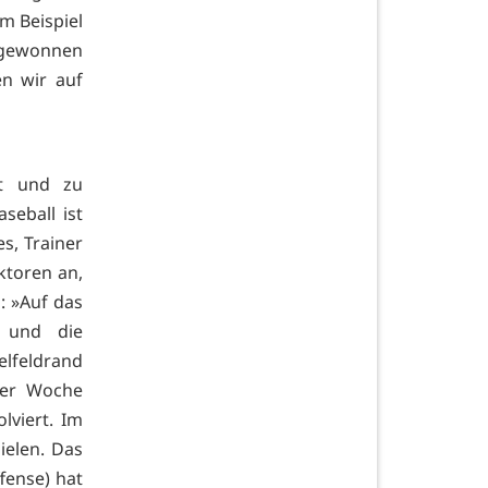
m Beispiel
 gewonnen
n wir auf
rt und zu
seball ist
s, Trainer
ktoren an,
: »Auf das
n und die
elfeldrand
der Woche
lviert. Im
ielen. Das
fense) hat