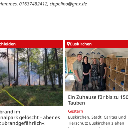
 Hammes, 01637482412,
cippolino@gmx.de
chleiden
Euskirchen
Ein Zuhause für bis zu 15
Tauben
Gestern
brand im
nalpark gelöscht – aber es
Euskirchen. Stadt, Caritas und
t »brandgefährlich«
Tierschutz Euskirchen ziehen