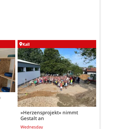
Kall
0
»Herzensprojekt« nimmt
Gestalt an
Wednesday