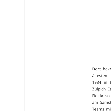
Dort bek
ältestem u
1984 in 
Zülpich 
Field«, s
am Samsta
Teams mit