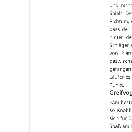
und nich
Spiels. D
Richtung 
dass der 
hinter d
Schläger 
von Plat
dazwisch
gefangen 
Läufer es
Punkt.
Greifvog
»Am beste
so Knobbe
sich für 
Spaß am S