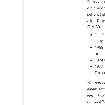
Samstagab
diejenige
sehen. Se
allen Tag
Der Ver
Die F
Er sp
1955 
und s
1974 
1977 
Torna
Wer nun Lu
einem Tra
von 17.3
botz44@li