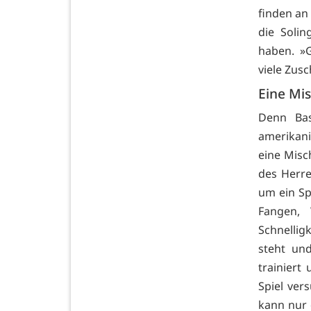
finden an
die Soli
haben. »
viele Zus
Eine Mi
Denn Bas
amerikani
eine Misc
des Herre
um ein Sp
Fangen, 
Schnellig
steht un
trainiert
Spiel ver
kann nur 