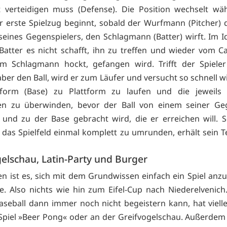
t verteidigen muss (Defense). Die Position wechselt wä
er erste Spielzug beginnt, sobald der Wurfmann (Pitcher) d
seines Gegenspielers, den Schlagmann (Batter) wirft. Im Ide
Batter es nicht schafft, ihn zu treffen und wieder vom Ca
em Schlagmann hockt, gefangen wird. Trifft der Spiele
aber den Ball, wird er zum Läufer und versucht so schnell w
tform (Base) zu Plattform zu laufen und die jeweils
en zu überwinden, bevor der Ball von einem seiner Geg
und zu der Base gebracht wird, die er erreichen will. S
, das Spielfeld einmal komplett zu umrunden, erhält sein 
elschau, Latin-Party und Burger
n ist es, sich mit dem Grundwissen einfach ein Spiel anz
. Also nichts wie hin zum Eifel-Cup nach Niederelvenic
Baseball dann immer noch nicht begeistern kann, hat viell
piel »Beer Pong« oder an der Greifvogelschau. Außerdem