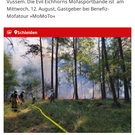
Vussem. Die Evil Eichhorns Mofasportbande ist am
Mittwoch, 12. August, Gastgeber bei Benefiz-
Mofatour »MoMoTo«
Schleiden