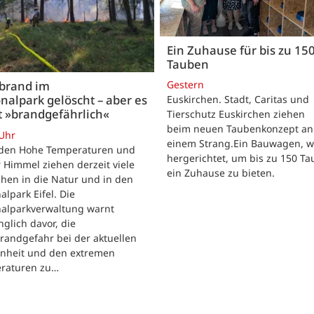
Ein Zuhause für bis zu 15
Tauben
Gestern
brand im
nalpark gelöscht – aber es
Euskirchen. Stadt, Caritas und
t »brandgefährlich«
Tierschutz Euskirchen ziehen
beim neuen Taubenkonzept an
 Uhr
einem Strang.Ein Bauwagen, 
iden Hohe Temperaturen und
hergerichtet, um bis zu 150 T
 Himmel ziehen derzeit viele
ein Zuhause zu bieten.
hen in die Natur und in den
alpark Eifel. Die
nalparkverwaltung warnt
nglich davor, die
randgefahr bei der aktuellen
enheit und den extremen
raturen zu…