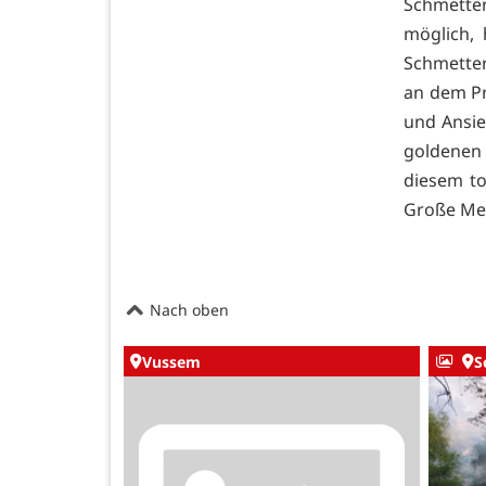
Schmetter
möglich, 
Schmetter
an dem Pr
und Ansie
goldenen 
diesem to
Große Mein
Nach oben
Vussem
S