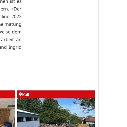
nen ist es
dern. »Der
hling 2022
eheimatung
sweise dem
tarbeit an
und Ingrid
Kall