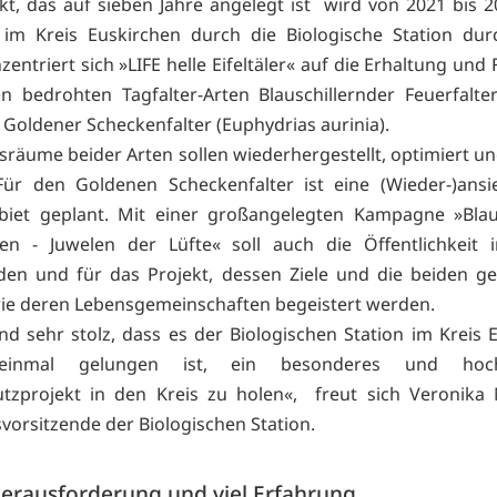
kt, das auf sieben Jahre angelegt ist wird von 2021 bis 2
 im Kreis Euskirchen durch die Biologische Station dur
entriert sich »LIFE helle Eifeltäler« auf die Erhaltung un
n bedrohten Tagfalter-Arten Blauschillernder Feuerfalte
d Goldener Scheckenfalter (Euphydrias aurinia).
sräume beider Arten sollen wiederhergestellt, optimiert un
Für den Goldenen Scheckenfalter ist eine (Wieder-)ansi
biet geplant. Mit einer großangelegten Kampagne »Blau
n - Juwelen der Lüfte« soll auch die Öffentlichkeit i
en und für das Projekt, dessen Ziele und die beiden g
ie deren Lebensgemeinschaften begeistert werden.
sind sehr stolz, dass es der Biologischen Station im Kreis 
einmal gelungen ist, ein besonderes und hochd
utzprojekt in den Kreis zu holen«, freut sich Veronika
vorsitzende der Biologischen Station.
erausforderung und viel Erfahrung