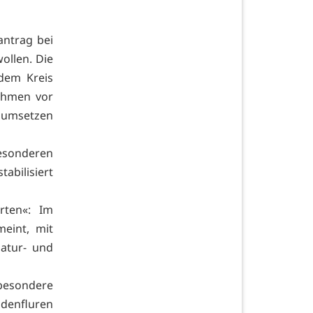
antrag bei
ollen. Die
dem Kreis
ehmen vor
h umsetzen
esonderen
abilisiert
rten«: Im
meint, mit
Natur- und
besondere
udenfluren