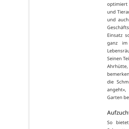
optimiert
und Tierar
und auch 
Geschäfts
Einsatz s
ganz im
Lebensrä
Seinen Tei
Ahrhütte
bemerken
die Schm
angeht«,
Garten be
Aufzuch
So biete