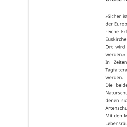
»Sicher i
der Europ
reiche E
Euskirch
Ort wird 
werden.«
In Zeite
Tagfalter
werden.
Die beid
Naturschu
denen sic
Artenschu
Mit den 
Lebensräu