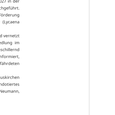
027 in der
chgeführt.
d Förderung
r (Lycaena
d vernetzt
edlung im
schillernd
nformiert,
efährdeten
Euskirchen
otiertes
 Neumann,