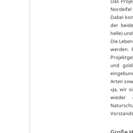
Das Proje
Nordeifel
Dabei konz
der beide
helle) un
Die Leben
werden. 
Projektge
und golde
eingebund
Arten sow
»Ja, wir 
wieder 
Natursch
Vorstands
Große H