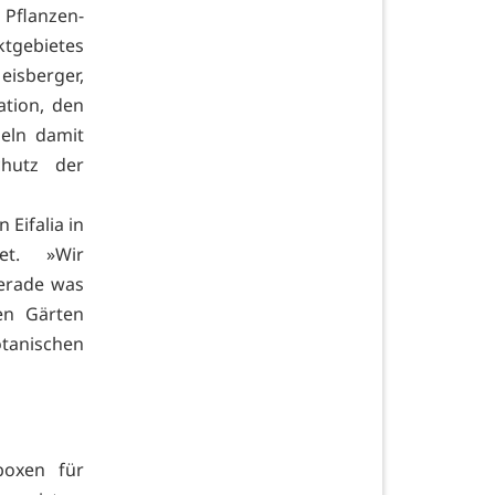
 Pflanzen-
ektgebietes
eisberger,
ation, den
deln damit
hutz der
 Eifalia in
iet. »Wir
erade was
en Gärten
tanischen
boxen für