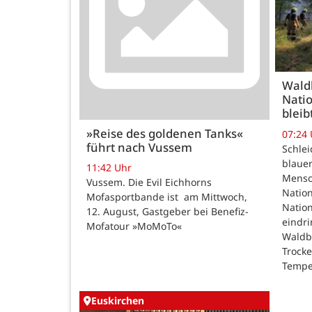
Wald
Natio
bleib
»Reise des goldenen Tanks«
07:24
führt nach Vussem
Schle
blauer
11:42 Uhr
Mensc
Vussem. Die Evil Eichhorns
Nation
Mofasportbande ist am Mittwoch,
Natio
12. August, Gastgeber bei Benefiz-
eindri
Mofatour »MoMoTo«
Waldb
Trock
Tempe
Euskirchen