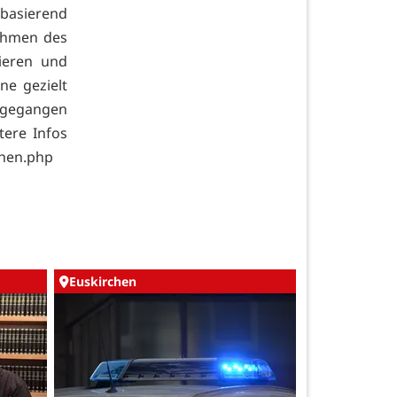
asierend
Rahmen des
iieren und
ne gezielt
ngegangen
tere Infos
chen.php
Euskirchen