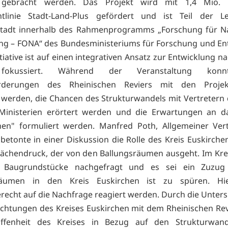
 gebracht werden. Das Projekt wird mit 1,4 Mio.
htlinie Stadt-Land-Plus gefördert und ist Teil der Leit
stadt innerhalb des Rahmenprogramms „Forschung für Na
ng – FONA“ des Bundesministeriums für Forschung und En
itiative ist auf einen integrativen Ansatz zur Entwicklung n
fokussiert. Während der Veranstaltung kon
rderungen des Rheinischen Reviers mit den Projek
t werden, die Chancen des Strukturwandels mit Vertretern d
Ministerien erörtert werden und die Erwartungen an da
hen" formuliert werden. Manfred Poth, Allgemeiner Vert
 betonte in einer Diskussion die Rolle des Kreis Euskirche
lächendruck, der von den Ballungsräumen ausgeht. Im Kr
 Baugrundstücke nachgefragt und es sei ein Zuzu
räumen in den Kreis Euskirchen ist zu spüren. H
recht auf die Nachfrage reagiert werden. Durch die Unte
echtungen des Kreises Euskirchen mit dem Rheinischen Re
offenheit des Kreises in Bezug auf den Strukturwan