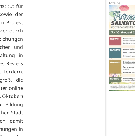
stitut für
sowie der
em Projekt
ier durch
eziehungen
icher und
altung in
es Reviers
u fördern.
roß, die
ter online
. Oktober)
r Bildung
chen Stadt
en, damit
ehungen in