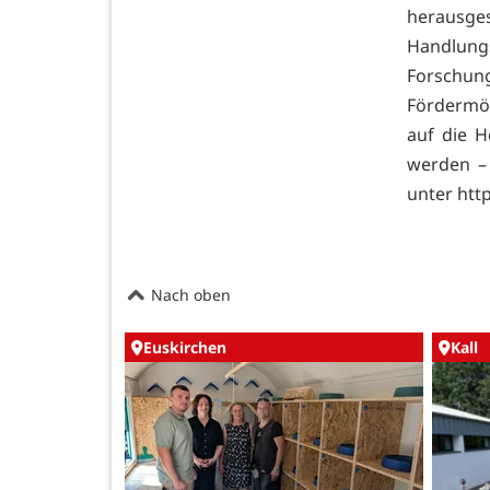
herausg
Handlungs
Forschung
Fördermög
auf die 
werden – 
unter htt
Nach oben
Euskirchen
Kall