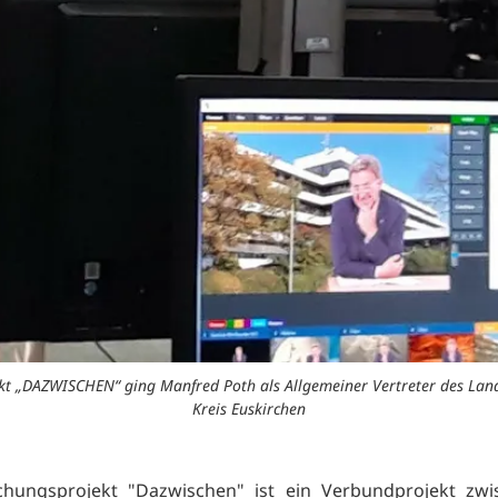
t „DAZWISCHEN“ ging Manfred Poth als Allgemeiner Vertreter des Landrat
Kreis Euskirchen
chungsprojekt "Dazwischen" ist ein Verbundprojekt zwi