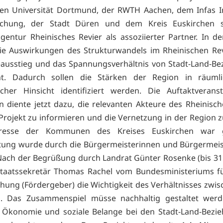
en Universität Dortmund, der RWTH Aachen, dem Infas In
rschung, der Stadt Düren und dem Kreis Euskirchen 
gentur Rheinisches Revier als assoziierter Partner. In d
ie Auswirkungen des Strukturwandels im Rheinischen Rev
ausstieg und das Spannungsverhältnis von Stadt-Land-B
ht. Dadurch sollen die Stärken der Region in räuml
cher Hinsicht identifiziert werden. Die Auftaktveranst
n diente jetzt dazu, die relevanten Akteure des Rheinisch
Projekt zu informieren und die Vernetzung in der Region z
eresse der Kommunen des Kreises Euskirchen war g
tung wurde durch die Bürgermeisterinnen und Bürgermeis
 Nach der Begrüßung durch Landrat Günter Rosenke (bis 31
Staatssekretär Thomas Rachel vom Bundesministeriums fü
hung (Fördergeber) die Wichtigkeit des Verhältnisses zwis
. Das Zusammenspiel müsse nachhaltig gestaltet werd
 Ökonomie und soziale Belange bei den Stadt-Land-Bezi