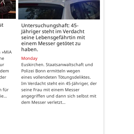
st
Untersuchungshaft: 45-
Jähriger steht im Verdacht
seine Lebensgefährtin mit
einem Messer getötet zu
haben.
n »MiA
ine
Monday
ur
Euskirchen. Staatsanwaltschaft und
 dem
Polizei Bonn ermitteln wegen
der
eines vollendeten Tötungsdeliktes.
Im Verdacht steht ein 45-Jähriger, der
m für
seine Frau mit einem Messer
die…
angegriffen und dann sich selbst mit
dem Messer verletzt…