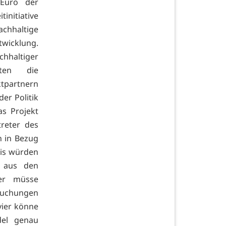
 Euro der
initiative
chhaltige
twicklung.
achhaltiger
nten die
tpartnern
er Politik
s Projekt
reter des
n in Bezug
eis würden
g aus den
ier müsse
rsuchungen
vier könne
del genau