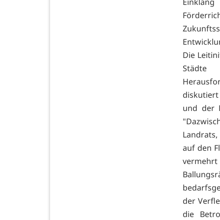
Einklang
Förderric
Zukunfts
Entwicklu
Die Leitin
Städte 
Herausfo
diskutier
und der 
"Dazwisc
Landrats,
auf den F
vermehrt
Ballungs
bedarfsge
der Verfl
die Betr