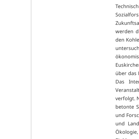
Technisch
Sozialfo
Zukunftsa
werden d
den Kohle
untersuc
ökonomis
Euskirche
über das 
Das Int
Veranstal
verfolgt.
betonte 
und Forsc
und Land
Ökologie,