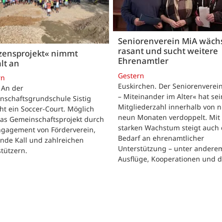
Seniorenverein MiA wäch
rasant und sucht weitere
zensprojekt« nimmt
Ehrenamtler
lt an
Gestern
rn
Euskirchen. Der Seniorenverei
. An der
– Miteinander im Alter« hat se
nschaftsgrundschule Sistig
Mitgliederzahl innerhalb von n
ht ein Soccer-Court. Möglich
neun Monaten verdoppelt. Mit
das Gemeinschaftsprojekt durch
starken Wachstum steigt auch 
ngagement von Förderverein,
Bedarf an ehrenamtlicher
nde Kall und zahlreichen
Unterstützung – unter andere
tützern.
Ausflüge, Kooperationen und 