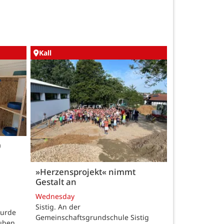
Kall
0
»Herzensprojekt« nimmt
Gestalt an
Wednesday
Sistig. An der
wurde
Gemeinschaftsgrundschule Sistig
auben