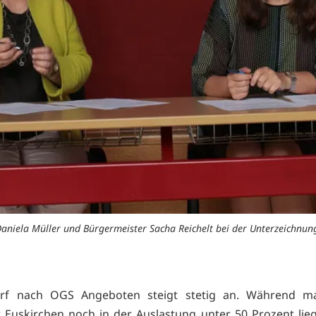
 Daniela Müller und Bürgermeister Sacha Reichelt bei der Unterzeichnun
rf nach OGS Angeboten steigt stetig an. Während m
t Euskirchen noch in der Auslastung unter 50 Prozent lieg