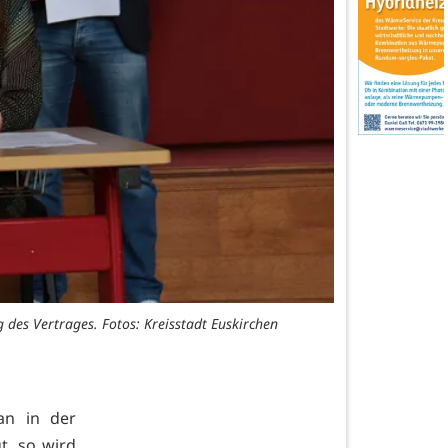
g des Vertrages. Fotos: Kreisstadt Euskirchen
Bürgermeister Sac
an in der
t, so wird