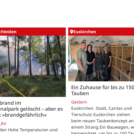
chleiden
Euskirchen
Ein Zuhause für bis zu 15
Tauben
Gestern
brand im
nalpark gelöscht – aber es
Euskirchen. Stadt, Caritas und
t »brandgefährlich«
Tierschutz Euskirchen ziehen
beim neuen Taubenkonzept an
 Uhr
einem Strang.Ein Bauwagen, 
iden Hohe Temperaturen und
hergerichtet, um bis zu 150 T