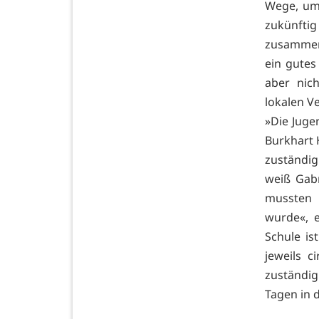
Wege, um 
zukünfti
zusammen,
ein gutes
aber nic
lokalen V
»Die Juge
Burkhart H
zuständig
weiß Gabr
mussten 
wurde«, e
Schule is
jeweils c
zuständi
Tagen in 