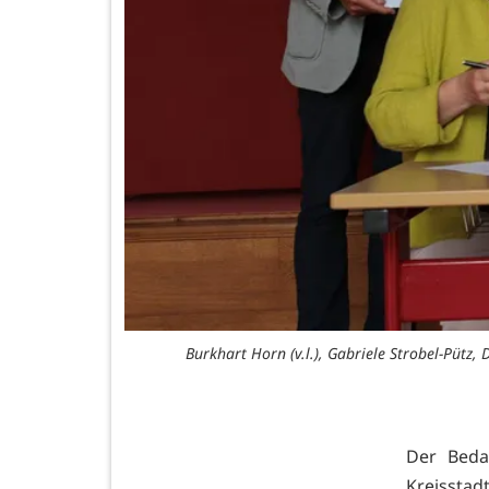
d Rolf Schlierkamp
Burkhart Horn (v.l.), Gabriele Strobel-Pütz,
Der Beda
Kreisstad