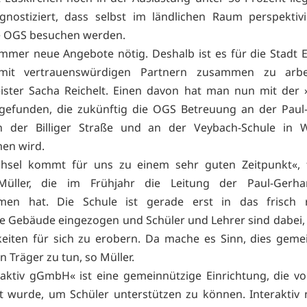
gnostiziert, dass selbst im ländlichen Raum perspektiv
e OGS besuchen werden.
immer neue Angebote nötig. Deshalb ist es für die Stadt 
 mit vertrauenswürdigen Partnern zusammen zu arbe
ster Sacha Reichelt. Einen davon hat man nun mit der »
efunden, die zukünftig die OGS Betreuung an der Paul-
n der Billiger Straße und an der Veybach-Schule in W
en wird.
hsel kommt für uns zu einem sehr guten Zeitpunkt«, f
Müller, die im Frühjahr die Leitung der Paul-Gerhar
en hat. Die Schule ist gerade erst in das frisch r
he Gebäude eingezogen und Schüler und Lehrer sind dabei,
eiten für sich zu erobern. Da mache es Sinn, dies gem
 Träger zu tun, so Müller.
raktiv gGmbH« ist eine gemeinnützige Einrichtung, die v
 wurde, um Schüler unterstützen zu können. Interaktiv n