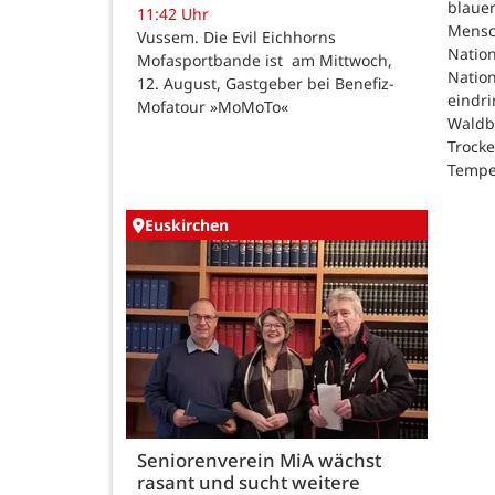
blauer
11:42 Uhr
Mensc
Vussem. Die Evil Eichhorns
Nation
Mofasportbande ist am Mittwoch,
Natio
12. August, Gastgeber bei Benefiz-
eindri
Mofatour »MoMoTo«
Waldb
Trock
Tempe
Euskirchen
Seniorenverein MiA wächst
rasant und sucht weitere