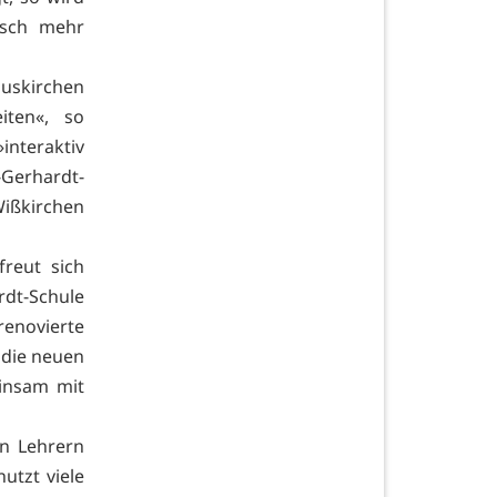
isch mehr
Euskirchen
iten«, so
interaktiv
Gerhardt-
ißkirchen
reut sich
dt-Schule
enovierte
 die neuen
einsam mit
on Lehrern
utzt viele