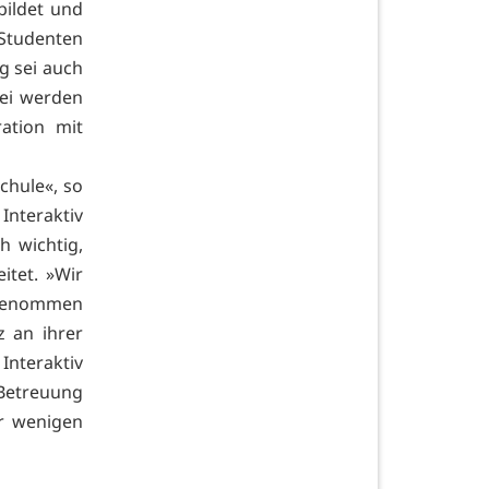
bildet und
Studenten
g sei auch
bei werden
ation mit
chule«, so
 Interaktiv
h wichtig,
itet. »Wir
ngenommen
z an ihrer
Interaktiv
 Betreuung
r wenigen