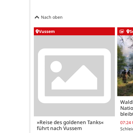
Nach oben
Vussem
S
Wald
Natio
bleib
»Reise des goldenen Tanks«
07:24
führt nach Vussem
Schle