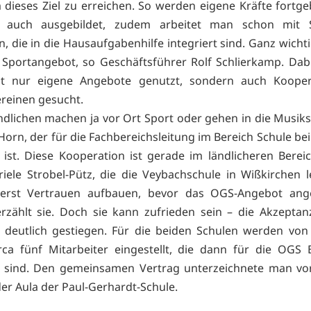
dieses Ziel zu erreichen. So werden eigene Kräfte fortge
g auch ausgebildet, zudem arbeitet man schon mit 
 die in die Hausaufgabenhilfe integriert sind. Ganz wichti
 Sportangebot, so Geschäftsführer Rolf Schlierkamp. Da
ht nur eigene Angebote genutzt, sondern auch Kooper
ereinen gesucht.
ndlichen machen ja vor Ort Sport oder gehen in die Musiks
orn, der für die Fachbereichsleitung im Bereich Schule bei
 ist. Diese Kooperation ist gerade im ländlicheren Bereic
iele Strobel-Pütz, die die Veybachschule in Wißkirchen le
erst Vertrauen aufbauen, bevor das OGS-Angebot a
rzählt sie. Doch sie kann zufrieden sein – die Akzeptan
t deutlich gestiegen. Für die beiden Schulen werden von 
irca fünf Mitarbeiter eingestellt, die dann für die OGS
g sind. Den gemeinsamen Vertrag unterzeichnete man vo
der Aula der Paul-Gerhardt-Schule.