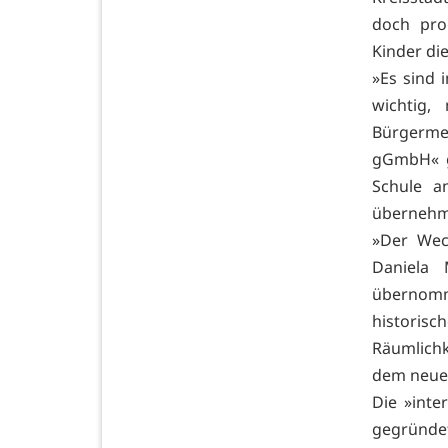
doch pro
Kinder di
»Es sind 
wichtig,
Bürgermei
gGmbH« g
Schule a
übernehm
»Der Wec
Daniela 
übernomm
historisc
Räumlichk
dem neuen
Die »inte
gegründet