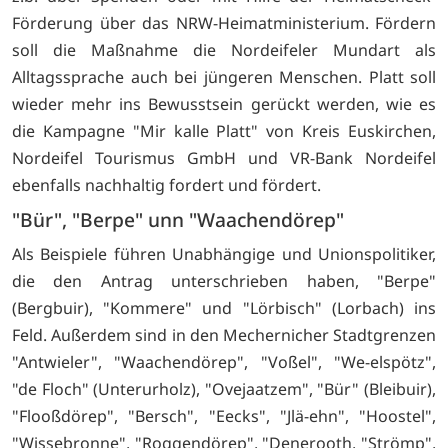
Förderung über das NRW-Heimatministerium. Fördern
soll die Maßnahme die Nordeifeler Mundart als
Alltagssprache auch bei jüngeren Menschen. Platt soll
wieder mehr ins Bewusstsein gerückt werden, wie es
die Kampagne "Mir kalle Platt" von Kreis Euskirchen,
Nordeifel Tourismus GmbH und VR-Bank Nordeifel
ebenfalls nachhaltig fordert und fördert.
"Bür", "Berpe" unn "Waachendörep"
Als Beispiele führen Unabhängige und Unionspolitiker,
die den Antrag unterschrieben haben, "Berpe"
(Bergbuir), "Kommere" und "Lörbisch" (Lorbach) ins
Feld. Außerdem sind in den Mechernicher Stadtgrenzen
"Antwieler", "Waachendörep", "Voßel", "We-elspötz",
"de Floch" (Unterurholz), "Ovejaatzem", "Bür" (Bleibuir),
"Flooßdörep", "Bersch", "Eecks", "Jlä-ehn", "Hoostel",
"Wissebronne", "Roggendörep", "Denerooth, "Strömp",