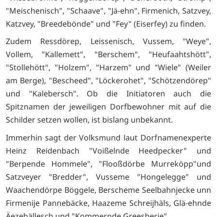
"Meischenisch", "Schaave", "Jä-ehn", Firmenich, Satzvey,
Katzvey, "Breedebönde" und "Fey" (Eiserfey) zu finden.
Zudem Ressdörep, Leissenisch, Vussem, "Weye",
Vollem, "Kallemett", "Berschem", "Heufaahtshött",
"Stollehött", "Holzem", "Harzem" und "Wiele" (Weiler
am Berge), "Bescheed", "Löckerohet", "Schötzendörep"
und "Kalebersch". Ob die Initiatoren auch die
Spitznamen der jeweiligen Dorfbewohner mit auf die
Schilder setzen wollen, ist bislang unbekannt.
Immerhin sagt der Volksmund laut Dorfnamenexperte
Heinz Reidenbach "Voißelnde Heedpecker" und
"Berpende Hommele", "Flooßdörbe Murreköpp"und
Satzveyer "Bredder", Vusseme "Hongelegge" und
Waachendörpe Böggele, Berscheme Seelbahnjecke unn
Firmenije Pannebäcke, Haazeme Schreijhäls, Glä-ehnde
Äezebällesch und "Kommernde Greesberje".