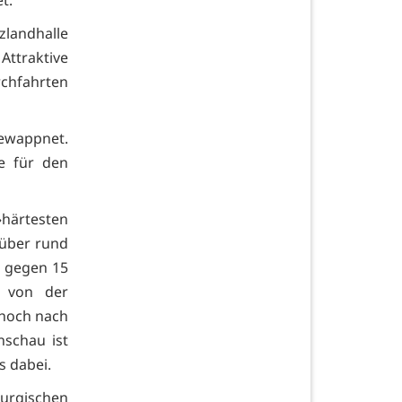
t.
landhalle
Attraktive
rchfahrten
ewappnet.
e für den
»härtesten
 über rund
 gegen 15
e von der
 hoch nach
nschau ist
s dabei.
urgischen