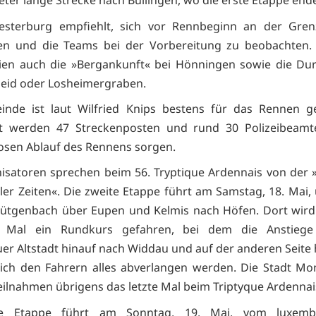
eter lange Strecke nach Büllingen, wo die erste Etappe ende
esterburg empfiehlt, sich vor Rennbeginn an der Grenz
en und die Teams bei der Vorbereitung zu beobachten. 
eien auch die »Bergankunft« bei Hönningen sowie die Du
eid oder Losheimergraben.
inde ist laut Wilfried Knips bestens für das Rennen g
t werden 47 Streckenposten und rund 30 Polizeibeamt
osen Ablauf des Rennens sorgen.
isatoren sprechen beim 56. Tryptique Ardennais von der 
ller Zeiten«. Die zweite Etappe führt am Samstag, 18. Mai,
Bütgenbach über Eupen und Kelmis nach Höfen. Dort wird
 Mal ein Rundkurs gefahren, bei dem die Anstieg
r Altstadt hinauf nach Widdau und auf der anderen Seite
ch den Fahrern alles abverlangen werden. Die Stadt Mo
eilnahmen übrigens das letzte Mal beim Triptyque Ardennai
te Etappe führt am Sonntag, 19. Mai, vom luxemb