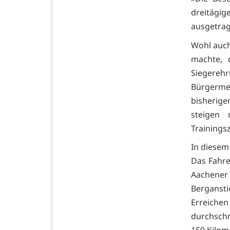
dreitägig
ausgetrag
Wohl auch
machte, 
Siegerehr
Bürgermei
bisherige
steigen
Trainings
In diesem
Das Fahre
Aachener
Berganst
Erreiche
durchschn