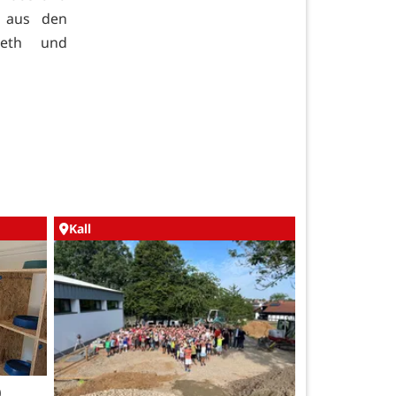
r aus den
reth und
Kall
0