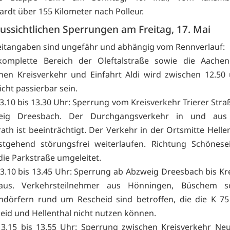
dt über 155 Kilometer nach Polleur.
ussichtlichen Sperrungen am Freitag, 17. Mai
eitangaben sind ungefähr und abhängig vom Rennverlauf:
omplette Bereich der Oleftalstraße sowie die Aachen
hen Kreisverkehr und Einfahrt Aldi wird zwischen 12.50
icht passierbar sein.
3.10 bis 13.30 Uhr: Sperrung vom Kreisverkehr Trierer Stra
eig Dreesbach. Der Durchgangsverkehr in und aus
rath ist beeinträchtigt. Der Verkehr in der Ortsmitte Helle
stgehend störungsfrei weiterlaufen. Richtung Schönese
die Parkstraße umgeleitet.
3.10 bis 13.45 Uhr: Sperrung ab Abzweig Dreesbach bis Kr
aus. Verkehrsteilnehmer aus Hönningen, Büschem 
dörfern rund um Rescheid sind betroffen, die die K 75
eid und Hellenthal nicht nutzen können.
3.15 bis 13.55 Uhr: Sperrung zwischen Kreisverkehr Ne