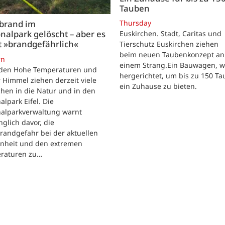
Tauben
Thursday
brand im
nalpark gelöscht – aber es
Euskirchen. Stadt, Caritas und
t »brandgefährlich«
Tierschutz Euskirchen ziehen
beim neuen Taubenkonzept an
rn
einem Strang.Ein Bauwagen, 
iden Hohe Temperaturen und
hergerichtet, um bis zu 150 T
 Himmel ziehen derzeit viele
ein Zuhause zu bieten.
hen in die Natur und in den
alpark Eifel. Die
nalparkverwaltung warnt
nglich davor, die
randgefahr bei der aktuellen
enheit und den extremen
raturen zu…