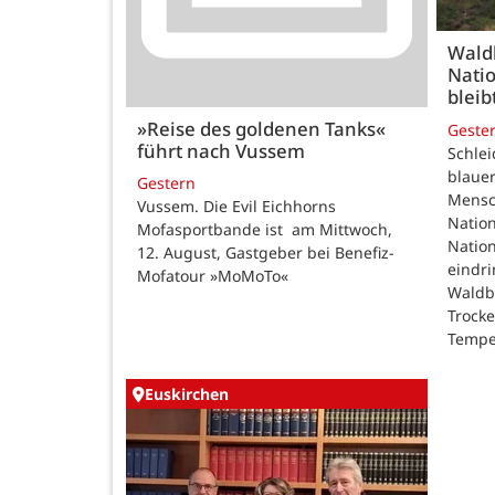
Wald
Natio
bleib
»Reise des goldenen Tanks«
Geste
führt nach Vussem
Schle
blauer
Gestern
Mensc
Vussem. Die Evil Eichhorns
Nation
Mofasportbande ist am Mittwoch,
Natio
12. August, Gastgeber bei Benefiz-
eindri
Mofatour »MoMoTo«
Waldb
Trock
Tempe
Euskirchen