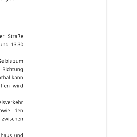
er Straße
 und 13.30
ße bis zum
 Richtung
nthal kann
iffen wird
eisverkehr
sowie den
 zwischen
uhaus und