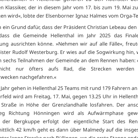
en Klassiker, der in diesem Jahr vom 17. bis zum 19. Mai z
en wird«, lobte der Elsenborner Ignaz Halmes vom Orga-T
 ein Grund dafür, dass der Präsident Christian Lebeau den
dass die Gemeinde Hellenthal im Jahr 2025 das Final
ung ausrichten könne. »Nehmen wir auf alle Fälle«, freut
ster Rudolf Westerburg. Er wies auf die Sogwirkung hin, 
n sechs Teilnahmen der Gemeinde an dem Rennen haben: 
 nicht nur öfters aufs Rad, die Strecken werden
zwecken nachgefahren.«
 Jahr gehen in Hellenthal 25 Teams mit rund 179 Fahrern an 
rfeld wird am Freitag, 17. Mai, gegen 13.25 Uhr in Hellenth
 Straße in Höhe der Grenzlandhalle losfahren. Der ansc
ieg Richtung Hönningen wird als Aufwärmphase gewe
n der Bergkuppe erfolgt der eigentliche Start des Ren
ittlich 42 km/h geht es dann über Malmedy auf die insg