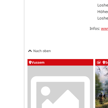
Losh
Höhe
Loshe
Infos:
www
Nach oben
Vussem
S