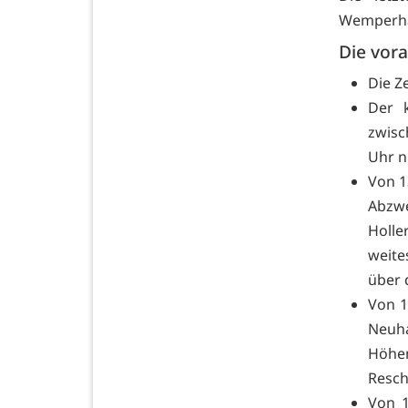
Wemperhar
Die vora
Die Z
Der k
zwisc
Uhr n
Von 1
Abzw
Holle
weite
über 
Von 1
Neuh
Höhen
Resch
Von 1