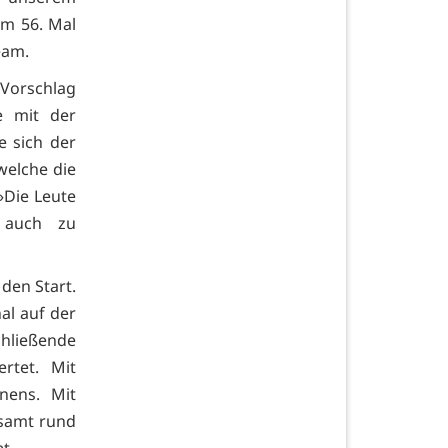
um 56. Mal
eam.
 Vorschlag
e mit der
e sich der
welche die
»Die Leute
 auch zu
den Start.
al auf der
hließende
rtet. Mit
nens. Mit
esamt rund