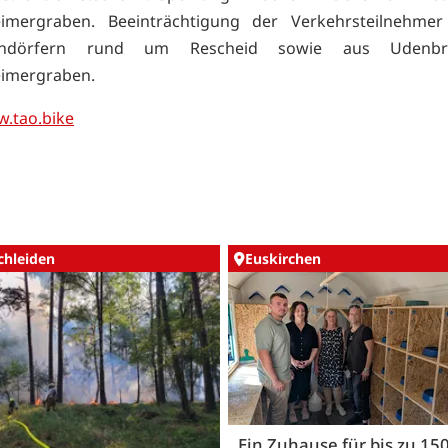
eimergraben. Beeinträchtigung der Verkehrsteilnehme
ndörfern rund um Rescheid sowie aus Udenb
imergraben.
.tao.bike
chleiden
Euskirchen
Ein Zuhause für bis zu 15