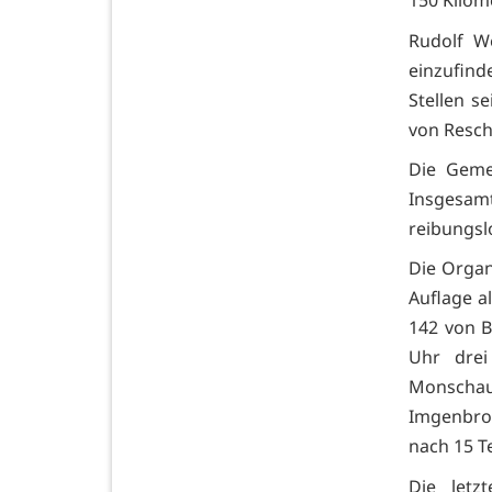
150 Kilom
Rudolf W
einzufind
Stellen s
von Resch
Die Geme
Insgesam
reibungsl
Die Organ
Auflage a
142 von 
Uhr drei
Monschaue
Imgenbroi
nach 15 T
Die letz