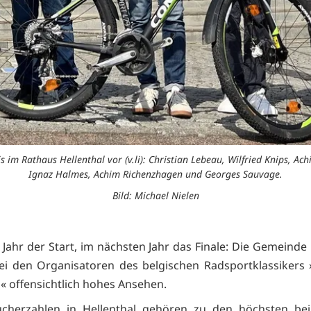
s im Rathaus Hellenthal vor (v.li): Christian Lebeau, Wilfried Knips, Ac
Ignaz Halmes, Achim Richenzhagen und Georges Sauvage.
Bild: Michael Nielen
 Jahr der Start, im nächsten Jahr das Finale: Die Gemeinde 
ei den Organisatoren des belgischen Radsportklassikers 
« offensichtlich hohes Ansehen.
ucherzahlen in Hellenthal gehören zu den höchsten be