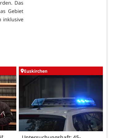
rden. Das
as Gebiet
 inklusive
Euskirchen
st
Untersuchungshaft: 45-