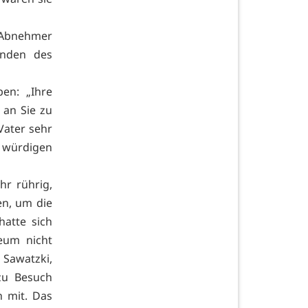
 Abnehmer
enden des
ben: „Ihre
 an Sie zu
Vater sehr
 würdigen
hr rührig,
n, um die
hatte sich
eum nicht
Sawatzki,
zu Besuch
h mit. Das