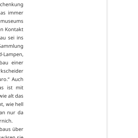
 Schenkung
das immer
umuseums
en Kontakt
au sei ins
Sammlung
-Lampen,
hbau einer
kscheider
uro.“ Auch
s ist mit
wie alt das
t, wie hell
an nur da
rnich.
gbaus über
 wären sie