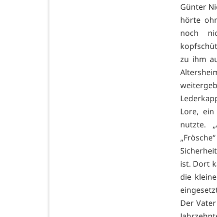
Günter Ni
hörte oh
noch ni
kopfschüt
zu ihm au
Altersh
weiterg
Lederkapp
Lore, ei
nutzte. „
„Frösche
Sicherheit
ist. Dort 
die klei
eingesetz
Der Vater
Jahrzehnt