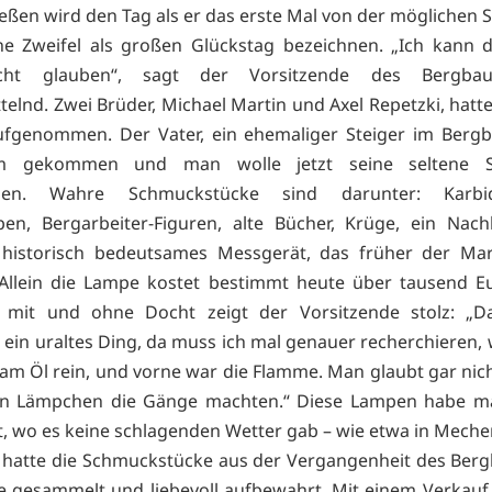
eßen wird den Tag als er das erste Mal von der möglichen
ne Zweifel als großen Glückstag bezeichnen. „Ich kann 
cht glauben“, sagt der Vorsitzende des Bergba
telnd. Zwei Brüder, Michael Martin und Axel Repetzki, hatt
fgenommen. Der Vater, ein ehemaliger Steiger im Bergb
eim gekommen und man wolle jetzt seine seltene 
eben. Wahre Schmuckstücke sind darunter: Karbid
en, Bergarbeiter-Figuren, alte Bücher, Krüge, ein Nac
n historisch bedeutsames Messgerät, das früher der Mar
Allein die Lampe kostet bestimmt heute über tausend E
“ mit und ohne Docht zeigt der Vorsitzende stolz: „Da
 ein uraltes Ding, da muss ich mal genauer recherchieren, 
kam Öl rein, und vorne war die Flamme. Man glaubt gar nich
nen Lämpchen die Gänge machten.“ Diese Lampen habe m
t, wo es keine schlagenden Wetter gab – wie etwa in Meche
 hatte die Schmuckstücke aus der Vergangenheit des Ber
e gesammelt und liebevoll aufbewahrt. Mit einem Verkauf