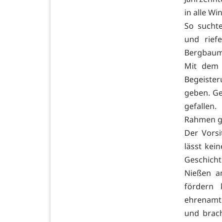
in alle W
So sucht
und rief
Bergbaum
Mit dem E
Begeister
geben. Ge
gefallen
Rahmen g
Der Vorsi
lässt ke
Geschicht
Nießen a
fördern 
ehrenamt
und brach