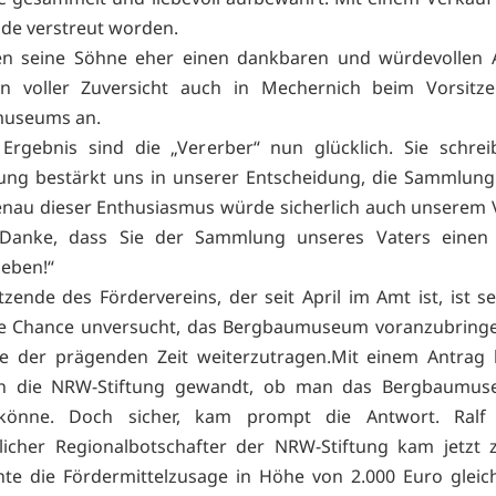
inde verstreut worden.
en seine Söhne eher einen dankbaren und würdevollen
en voller Zuversicht auch in Mechernich beim Vorsitz
useums an.
rgebnis sind die „Vererber“ nun glücklich. Sie schrei
ung bestärkt uns in unserer Entscheidung, die Sammlung
nau dieser Enthusiasmus würde sicherlich auch unserem 
. Danke, dass Sie der Sammlung unseres Vaters einen
eben!“
tzende des Fördervereins, der seit April im Amt ist, ist se
ine Chance unversucht, das Bergbaumuseum voranzubringe
e der prägenden Zeit weiterzutragen.Mit einem Antrag 
n die NRW-Stiftung gewandt, ob man das Bergbaumus
könne. Doch sicher, kam prompt die Antwort. Ralf 
licher Regionalbotschafter der NRW-Stiftung kam jetzt 
te die Fördermittelzusage in Höhe von 2.000 Euro gleic