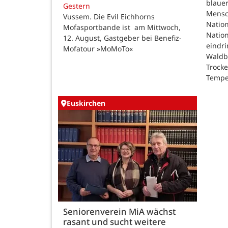
blauer
Gestern
Mensc
Vussem. Die Evil Eichhorns
Nation
Mofasportbande ist am Mittwoch,
Natio
12. August, Gastgeber bei Benefiz-
eindri
Mofatour »MoMoTo«
Waldb
Trock
Tempe
Euskirchen
Seniorenverein MiA wächst
rasant und sucht weitere