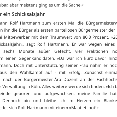
bar, aber meistens ging es um die Sache.«
 ein Schicksalsjahr
ann Rolf Hartmann zum ersten Mal die Bürgermeisterw
en ihn die Bürger als ersten parteilosen Bürgermeister de
ei Mitbewerber mit dem Traumwert von 80,8 Prozent. »2
icksalsjahr«, sagt Rolf Hartmann. Er war wegen eines
ls sechs Monate außer Gefecht, vier Fraktionen no
m einen Gegenkandidaten. »Da war ich kurz davor, hinz
tmann. Doch mit Unterstützung seiner Frau nahm er noc
aus den Wahlkampf auf - mit Erfolg. Zunächst einmal
 nach der Bürgermeister-Ära Dozent an der Fachhochs
e Verwaltung in Köln. Alles weitere werde sich finden. »Ich b
inde geboren und aufgewachsen, meine Familie hat
 Dennoch bin und bleibe ich im Herzen ein Blanke
det sich Rolf Hartmann mit einem »Maat et joot!« ...