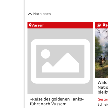
Nach oben
Vussem
S
Wald
Natio
bleib
»Reise des goldenen Tanks«
Geste
führt nach Vussem
Schle