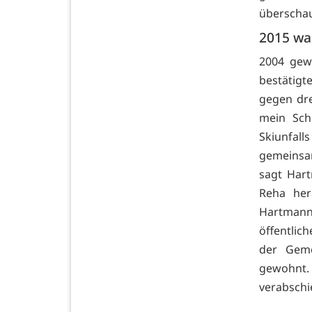
überschau
2015 war
2004 gew
bestätigt
gegen dr
mein Sch
Skiunfal
gemeinsa
sagt Har
Reha her
Hartmann
öffentlich
der Geme
gewohnt.
verabschie