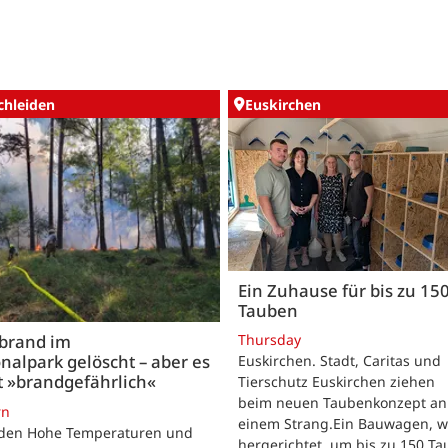
chleiden
Euskirchen
Ein Zuhause für bis zu 15
Tauben
Thursday
brand im
nalpark gelöscht – aber es
Euskirchen. Stadt, Caritas und
t »brandgefährlich«
Tierschutz Euskirchen ziehen
beim neuen Taubenkonzept an
rn
einem Strang.Ein Bauwagen, 
iden Hohe Temperaturen und
hergerichtet, um bis zu 150 T