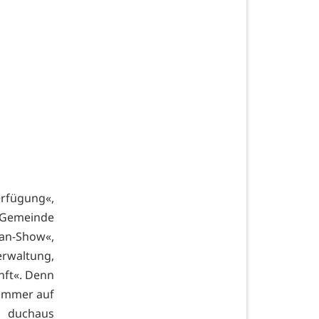
rfügung«,
 Gemeinde
man-Show«,
erwaltung,
unft«. Denn
 immer auf
n duchaus