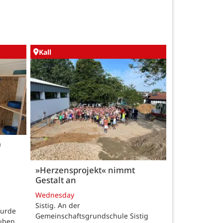
Kall
0
»Herzensprojekt« nimmt
Gestalt an
Wednesday
Sistig. An der
wurde
Gemeinschaftsgrundschule Sistig
auben