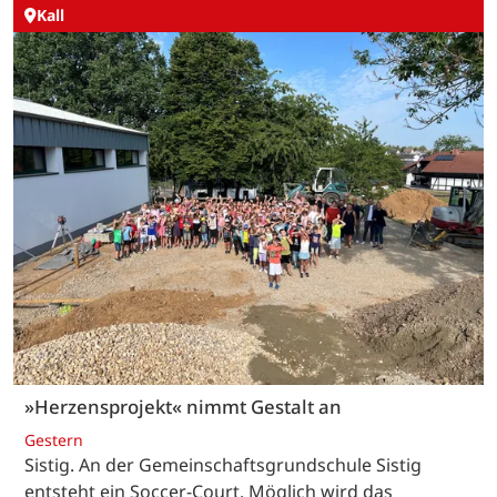
Kall
»Herzensprojekt« nimmt Gestalt an
Gestern
Sistig. An der Gemeinschaftsgrundschule Sistig
entsteht ein Soccer-Court. Möglich wird das