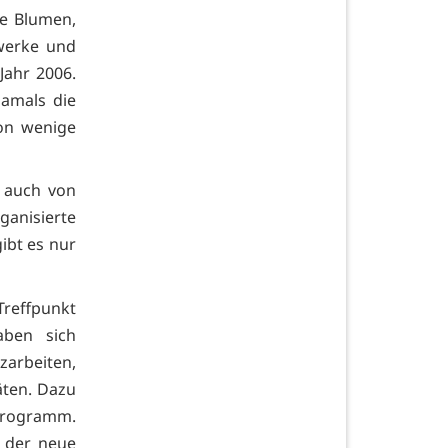
re Blumen,
twerke und
Jahr 2006.
amals die
hon wenige
n auch von
ganisierte
ibt es nur
Treffpunkt
aben sich
arbeiten,
äten. Dazu
 Programm.
t der neue