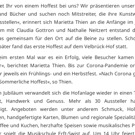
et Ihr von einem Hoffest bei uns? Wir präsentieren unse
und Bücher und suchen noch Mitstreiter, die ihre Kuns
stellen«, erinnert sich Marietta Thien an die Anfänge im 
m mit Claudia Gottron und Nathalie Neitzert entstand d
as gemeinsam für den Ort auf die Beine zu stellen. Sc
äter fand das erste Hoffest auf dem Velbrück-Hof statt.
eim ersten Mal war es ein Erfolg, viele Besucher kame
r«, berichtet Marietta Thien. Bis zur Corona-Pandemie or
 jeweils ein Frühlings- und ein Herbstfest. »Nach Corona g
Sommerliche Hoffest«, so Thien.
 Jubiläum verwandelt sich die Hofanlage wieder in einen 
t, Handwerk und Genuss. Mehr als 30 Aussteller h
igt. Angeboten werden unter anderem Schmuck, Holz
en, handgefertigte Karten, Blumen und regionale Spezialit
affee und Kuchen, herzhafte Speisen sowie musikalisches
 spielt die Musikschule Erft-Swist auf. Um 14 Uhr feier