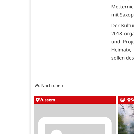
Metternic
mit Saxo
Der Kultur
2018 orga
und Proj
Heimat«, 
sollen de
Nach oben
Vussem
S