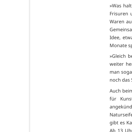
»Was halt
Frisuren 
Waren aus
Gemeinsa
Idee, etw
Monate sp
»Gleich b
weiter he
man sogar
noch das 
Auch beim
für Kuns
angekünd
Naturseif
gibt es K
Ab 13 Uhr