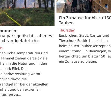
Ein Zuhause für bis zu 15
Tauben
Thursday
brand im
nalpark gelöscht – aber es
Euskirchen. Stadt, Caritas und
t »brandgefährlich«
Tierschutz Euskirchen ziehen
beim neuen Taubenkonzept an
rn
einem Strang.Ein Bauwagen, 
iden Hohe Temperaturen und
hergerichtet, um bis zu 150 T
 Himmel ziehen derzeit viele
ein Zuhause zu bieten.
hen in die Natur und in den
alpark Eifel. Die
nalparkverwaltung warnt
nglich davor, die
randgefahr bei der aktuellen
enheit und den extremen
raturen zu…