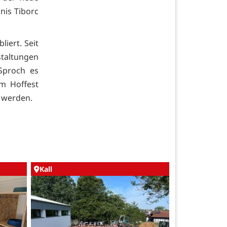
nis Tiborc
liert. Seit
staltungen
Sproch es
im Hoffest
 werden.
Kall