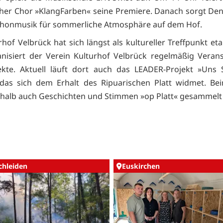
her Chor »KlangFarben« seine Premiere. Danach sorgt Den
phonmusik für sommerliche Atmosphäre auf dem Hof.
hof Velbrück hat sich längst als kultureller Treffpunkt etab
nisiert der Verein Kulturhof Velbrück regelmäßig Veran
ekte. Aktuell läuft dort auch das LEADER-Projekt »Uns 
das sich dem Erhalt des Ripuarischen Platt widmet. Be
shalb auch Geschichten und Stimmen »op Platt« gesammelt
chleiden
Euskirchen