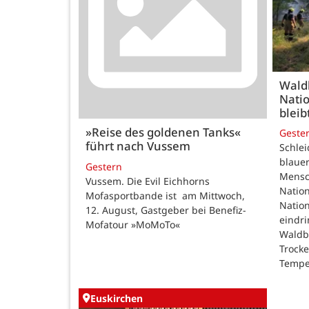
Wald
Natio
bleib
»Reise des goldenen Tanks«
Geste
führt nach Vussem
Schle
blauer
Gestern
Mensc
Vussem. Die Evil Eichhorns
Nation
Mofasportbande ist am Mittwoch,
Natio
12. August, Gastgeber bei Benefiz-
eindri
Mofatour »MoMoTo«
Waldb
Trock
Tempe
Euskirchen