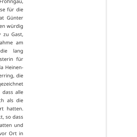
 Frohngau,
se für die
rat Günter
chen würdig
y zu Gast,
lnahme am
 die lang
terin für
la Heinen-
rring, die
gezeichnet
 dass alle
h als die
rt hatten.
t, so dass
hatten und
vor Ort in