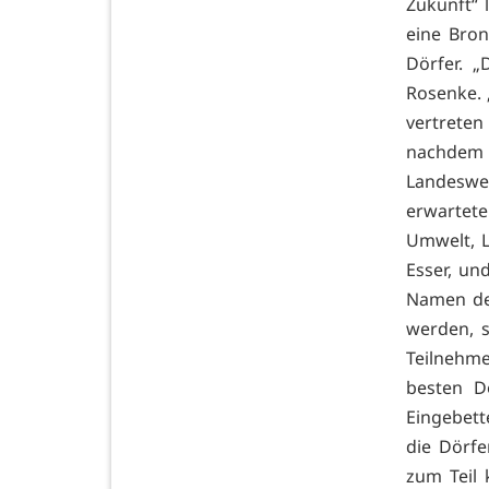
Zukunft“ 
eine Bron
Dörfer. „
Rosenke. „
vertreten
nachdem 
Landeswe
erwartet
Umwelt, L
Esser, un
Namen der
werden, s
Teilnehm
besten Dö
Eingebett
die Dörfe
zum Teil 