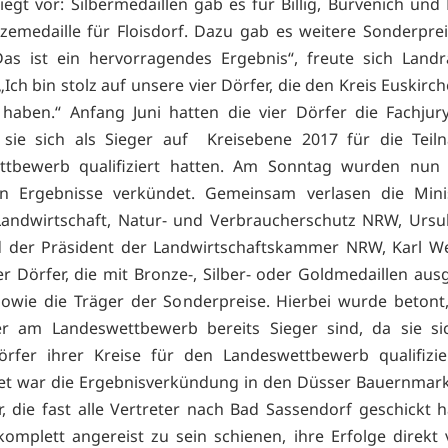
liegt vor: Silbermedaillen gab es für Billig, Bürvenich und
zemedaille für Floisdorf. Dazu gab es weitere Sonderprei
Das ist ein hervorragendes Ergebnis“, freute sich Land
Ich bin stolz auf unsere vier Dörfer, die den Kreis Euskir
 haben.“ Anfang Juni hatten die vier Dörfer die Fachjur
sie sich als Sieger auf Kreisebene 2017 für die Tei
ttbewerb qualifiziert hatten. Am Sonntag wurden nun
en Ergebnisse verkündet. Gemeinsam verlasen die Minis
andwirtschaft, Natur- und Verbraucherschutz NRW, Ursu
d der Präsident der Landwirtschaftskammer NRW, Karl We
 Dörfer, die mit Bronze-, Silber- oder Goldmedaillen aus
owie die Träger der Sonderpreise. Hierbei wurde betont,
er am Landeswettbewerb bereits Sieger sind, da sie sic
rfer ihrer Kreise für den Landeswettbewerb qualifizie
et war die Ergebnisverkündung in den Düsser Bauernmark
r, die fast alle Vertreter nach Bad Sassendorf geschickt 
komplett angereist zu sein schienen, ihre Erfolge direkt 