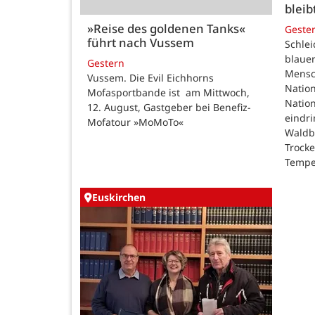
bleib
»Reise des goldenen Tanks«
Geste
führt nach Vussem
Schle
blauer
Gestern
Mensc
Vussem. Die Evil Eichhorns
Nation
Mofasportbande ist am Mittwoch,
Natio
12. August, Gastgeber bei Benefiz-
eindri
Mofatour »MoMoTo«
Waldb
Trock
Tempe
Euskirchen