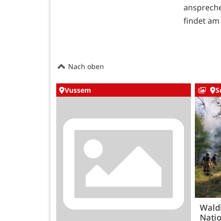
anspreche
findet am
Nach oben
Vussem
S
Wald
Natio