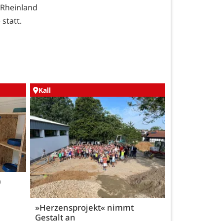
 Rheinland
statt.
Kall
0
»Herzensprojekt« nimmt
Gestalt an