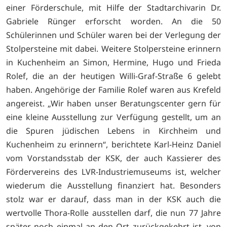
einer Förderschule, mit Hilfe der Stadtarchivarin Dr.
Gabriele Rünger erforscht worden. An die 50
Schülerinnen und Schüler waren bei der Verlegung der
Stolpersteine mit dabei. Weitere Stolpersteine erinnern
in Kuchenheim an Simon, Hermine, Hugo und Frieda
Rolef, die an der heutigen Willi-Graf-Straße 6 gelebt
haben. Angehörige der Familie Rolef waren aus Krefeld
angereist. „Wir haben unser Beratungscenter gern für
eine kleine Ausstellung zur Verfügung gestellt, um an
die Spuren jüdischen Lebens in Kirchheim und
Kuchenheim zu erinnern“, berichtete Karl-Heinz Daniel
vom Vorstandsstab der KSK, der auch Kassierer des
Fördervereins des LVR-Industriemuseums ist, welcher
wiederum die Ausstellung finanziert hat. Besonders
stolz war er darauf, dass man in der KSK auch die
wertvolle Thora-Rolle ausstellen darf, die nun 77 Jahre
später noch einmal an den Ort zurückgekehrt ist, von