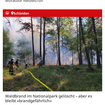
Mofatour »MoMoTo«
Schleiden
Waldbrand im Nationalpark gelöscht – aber es
bleibt »brandgefährlich«