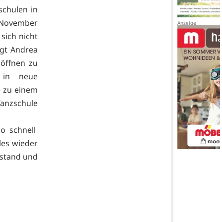
schulen in
 November
sich nicht
agt Andrea
 öffnen zu
 in neue
e zu einem
Tanzschule
so schnell
les wieder
bstand und