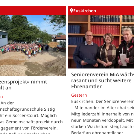
Euskirchen
Seniorenverein MiA wäch
rasant und sucht weitere
zensprojekt« nimmt
Ehrenamtler
lt an
Gestern
rn
Euskirchen. Der Seniorenverei
. An der
– Miteinander im Alter« hat se
nschaftsgrundschule Sistig
Mitgliederzahl innerhalb von n
ht ein Soccer-Court. Möglich
neun Monaten verdoppelt. Mit
das Gemeinschaftsprojekt durch
starken Wachstum steigt auch 
ngagement von Förderverein,
Bedarf an ehrenamtlicher