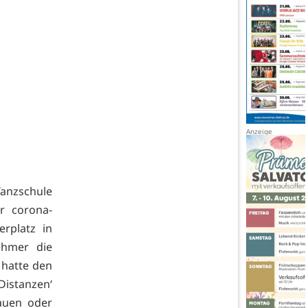
nzschule
r corona-
rplatz in
ehmer die
 hatte den
Distanzen‘
auen oder