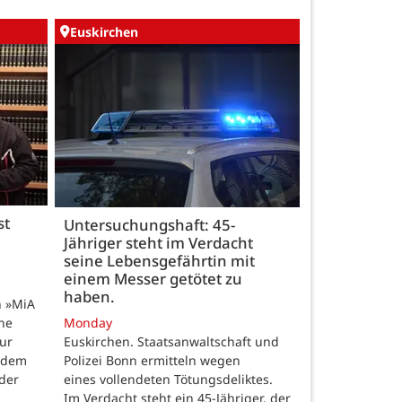
Euskirchen
st
Untersuchungshaft: 45-
Jähriger steht im Verdacht
seine Lebensgefährtin mit
einem Messer getötet zu
haben.
n »MiA
ine
Monday
ur
Euskirchen. Staatsanwaltschaft und
 dem
Polizei Bonn ermitteln wegen
der
eines vollendeten Tötungsdeliktes.
Im Verdacht steht ein 45-Jähriger, der