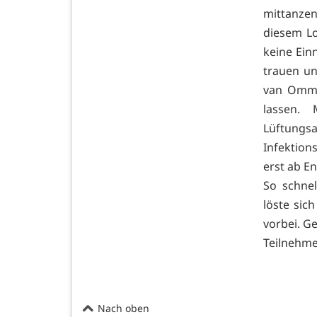
mittanzen
diesem L
keine Ein
trauen un
van Ommen
lassen.
Lüftungsa
Infektion
erst ab 
So schnel
löste sic
vorbei. G
Teilnehme
Nach oben