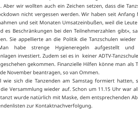
. Aber wir wollten auch ein Zeichen setzen, dass die Tanz
ockdown nicht vergessen werden. Wir haben seit Anfang
nahmen und seit Monaten Umsatzeinbußen, weil die Leute 
d es Beschränkungen bei den Teilnehmerzahlen gibt«, s
. Sie appellierte an die Politik die Tanzschulen wieder
 Man habe strenge Hygieneregeln aufgestellt und
nlagen investiert. Zudem sei es in keiner ADTV-Tanzschul
sgeschehen gekommen. Finanzielle Hilfen könne man als 
Ende November beantragen, so van Ommen.
l wie sich die Tanzenden am Samstag formiert hatten, 
h die Versammlung wieder auf. Schon um 11.15 Uhr war al
etanzt wurde natürlich mit Maske, dem entsprechenden A
ndenlisten zur Kontaktnachverfolgung.