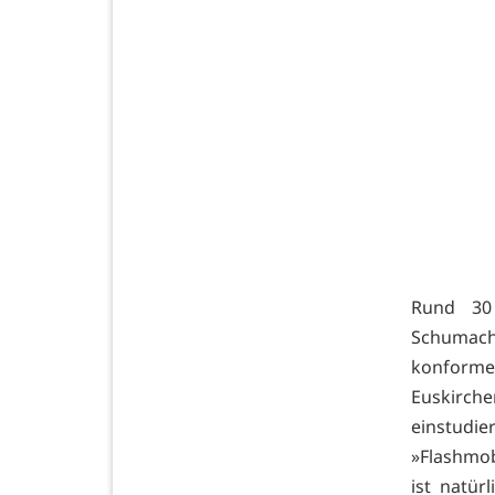
Rund 30
Schumach
konforme
Euskirch
einstudie
»Flashmob
ist natü