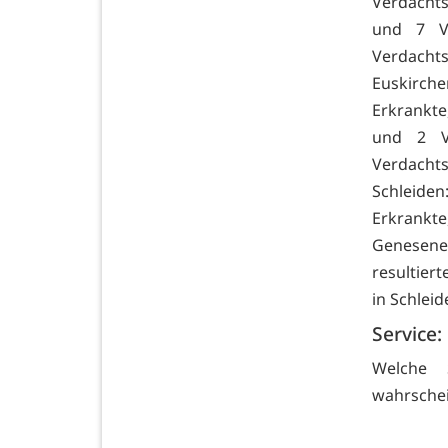
Verdachts
und 7 Ve
Verdacht
Euskirch
Erkrankte
und 2 Ve
Verdachts
Schleiden
Erkrankt
Genesene
resultier
in Schleid
Service:
Welche 
wahrschei