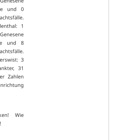
8 Genesene
ene und 0
htsfälle.
enthal: 1
4 Genesene
ene und 8
chtsfälle.
erswist: 3
nkter, 31
er Zahlen
inrichtung
cken! Wie
!