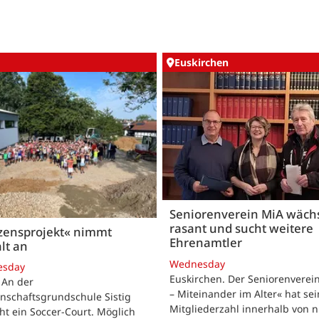
Euskirchen
Seniorenverein MiA wäch
rasant und sucht weitere
zensprojekt« nimmt
Ehrenamtler
lt an
Wednesday
esday
Euskirchen. Der Seniorenverei
. An der
– Miteinander im Alter« hat se
nschaftsgrundschule Sistig
Mitgliederzahl innerhalb von n
ht ein Soccer-Court. Möglich