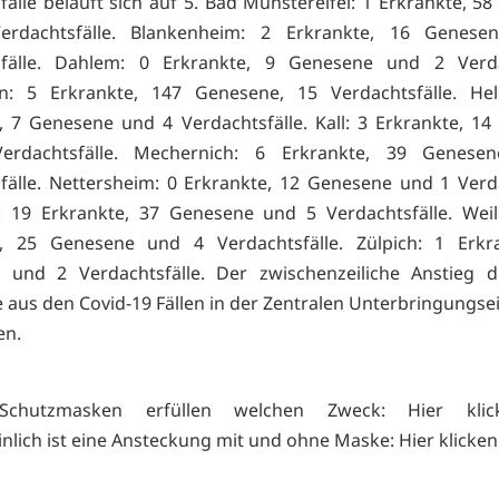
fälle beläuft sich auf 5. Bad Münstereifel: 1 Erkrankte, 5
rdachtsfälle. Blankenheim: 2 Erkrankte, 16 Genes
sfälle. Dahlem: 0 Erkrankte, 9 Genesene und 2 Verdac
en: 5 Erkrankte, 147 Genesene, 15 Verdachtsfälle. Hell
, 7 Genesene und 4 Verdachtsfälle. Kall: 3 Erkrankte, 1
rdachtsfälle. Mechernich: 6 Erkrankte, 39 Genes
fälle. Nettersheim: 0 Erkrankte, 12 Genesene und 1 Verda
: 19 Erkrankte, 37 Genesene und 5 Verdachtsfälle. Weil
e, 25 Genesene und 4 Verdachtsfälle. Zülpich: 1 Erkra
 und 2 Verdachtsfälle. Der zwischenzeiliche Anstieg d
te aus den
Covid-19 Fällen in der Zentralen Unterbringungse
en.
Schutzmasken erfüllen welchen Zweck:
Hier kli
nlich ist eine Ansteckung mit und ohne Maske:
Hier klicken