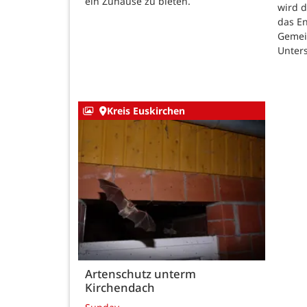
ein Zuhause zu bieten.
wird 
das E
Gemei
Unters
Kreis Euskirchen
Artenschutz unterm
Kirchendach