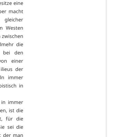
sitze eine
aber macht
 gleicher
im Westen
ch zwischen
lmehr die
 bei den
on einer
lieus der
eln immer
stisch in
, in immer
n, ist die
, für die
ie sei die
it der man