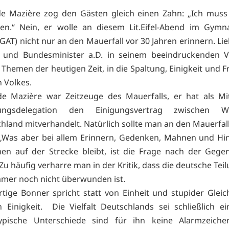
 Mazière zog den Gästen gleich einen Zahn: „Ich muss 
hen.“ Nein, er wolle an diesem Lit.Eifel-Abend im Gym
GAT) nicht nur an den Mauerfall vor 30 Jahren erinnern. Lie
st und Bundesminister a.D. in seinem beeindruckenden V
Themen der heutigen Zeit, in die Spaltung, Einigkeit und F
 Volkes.
e Mazière war Zeitzeuge des Mauerfalls, er hat als Mit
lungsdelegation den Einigungsvertrag zwischen 
hland mitverhandelt. Natürlich sollte man an den Mauerfall
 „Was aber bei allem Erinnern, Gedenken, Mahnen und Hi
hen auf der Strecke bleibt, ist die Frage nach der Geg
Zu häufig verharre man in der Kritik, dass die deutsche Tei
mer noch nicht überwunden ist.
tige Bonner spricht statt von Einheit und stupider Glei
n Einigkeit. Die Vielfalt Deutschlands sei schließlich ei
typische Unterschiede sind für ihn keine Alarmzeiche