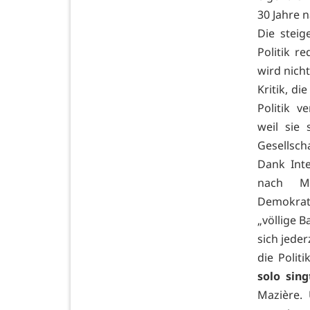
30 Jahre 
Die steig
Politik r
wird nicht
Kritik, d
Politik 
weil sie
Gesellscha
Dank Inte
nach M
Demokrati
„völlige 
sich jede
die Poli
solo sing
Mazière. 