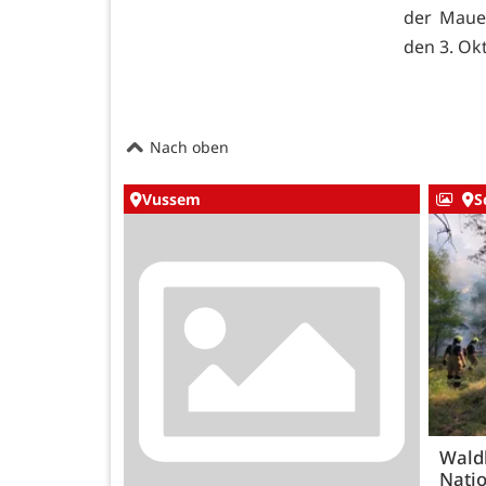
der Mauer
den 3. Ok
Nach oben
Vussem
S
Wald
Natio