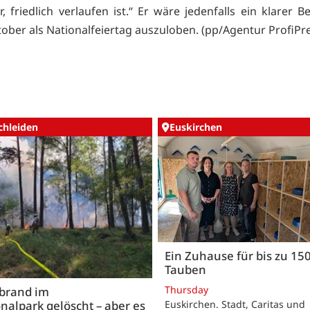
, friedlich verlaufen ist.“ Er wäre jedenfalls ein klarer B
tober als Nationalfeiertag auszuloben. (pp/Agentur ProfiPr
chleiden
Euskirchen
Ein Zuhause für bis zu 15
Tauben
Thursday
brand im
nalpark gelöscht – aber es
Euskirchen. Stadt, Caritas und