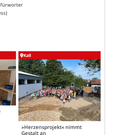
efürworter
ess)
Kall
0
»Herzensprojekt« nimmt
Gestalt an