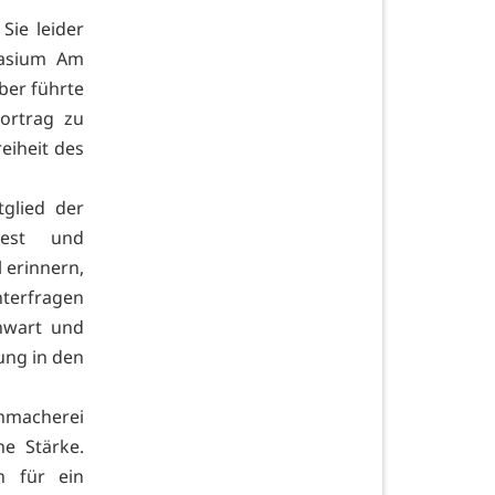
Sie leider
nasium Am
ber führte
ortrag zu
reiheit des
glied der
West und
 erinnern,
nterfragen
enwart und
lung in den
chmacherei
ne Stärke.
n für ein