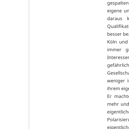
gespalten
eigene un
daraus k
Qualifik
besser bez
Köln und 
immer g
Interes
gefährli
Gesellsc
weniger 
ihrem eig
Er machte
mehr und 
eigentli
Polarisie
eigentlic