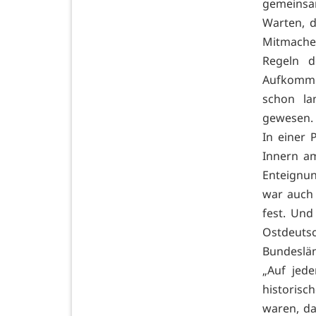
gemeinsam
Warten, 
Mitmachen
Regeln d
Aufkommen
schon la
gewesen.
In einer 
Innern am
Enteignun
war auch 
fest. Und
Ostdeutsc
Bundeslän
„Auf jede
historisc
waren, da