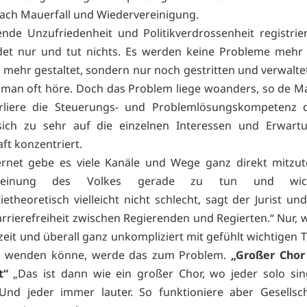
nach Mauerfall und Wiedervereinigung.
ende Unzufriedenheit und Politikverdrossenheit registrier
edet nur und tut nichts. Es werden keine Probleme mehr 
 mehr gestaltet, sondern nur noch gestritten und verwaltet
ie man oft höre. Doch das Problem liege woanders, so de Ma
verliere die Steuerungs- und Problemlösungskompetenz 
 sich zu sehr auf die einzelnen Interessen und Erwart
ft konzentriert.
rnet gebe es viele Kanäle und Wege ganz direkt mitzut
einung des Volkes gerade zu tun und wicht
etheoretisch vielleicht nicht schlecht, sagt der Jurist un
Barrierefreiheit zwischen Regierenden und Regierten.“ Nur, 
rzeit und überall ganz unkompliziert mit gefühlt wichtigen
tik wenden könne, werde das zum Problem.
„Großer Chor
t“
„Das ist dann wie ein großer Chor, wo jeder solo sin
Und jeder immer lauter. So funktioniere aber Gesellsch