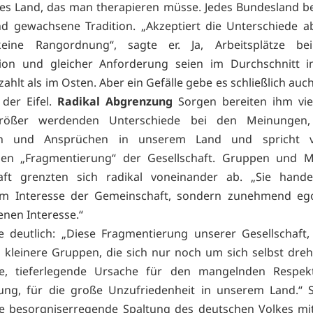
es Land, das man therapieren müsse. Jedes Bundesland be
d gewachsene Tradition. „Akzeptiert die Unterschiede 
eine Rangordnung“, sagte er. Ja, Arbeitsplätze bei
ation und gleicher Anforderung seien im Durchschnitt 
ahlt als im Osten. Aber ein Gefälle gebe es schließlich au
der Eifel.
Radikal Abgrenzung
Sorgen bereiten ihm vie
rößer werdenden Unterschiede bei den Meinungen,
sen und Ansprüchen in unserem Land und spricht v
chen „Fragmentierung“ der Gesellschaft. Gruppen und Mi
haft grenzten sich radikal voneinander ab. „Sie hand
im Interesse der Gemeinschaft, sondern zunehmend egoi
enen Interesse.“
 deutlich: „Diese Fragmentierung unserer Gesellschaft
kleinere Gruppen, die sich nur noch um sich selbst drehe
che, tieferlegende Ursache für den mangelnden Respekt
rung, für die große Unzufriedenheit in unserem Land.“ S
he besorgniserregende Spaltung des deutschen Volkes m