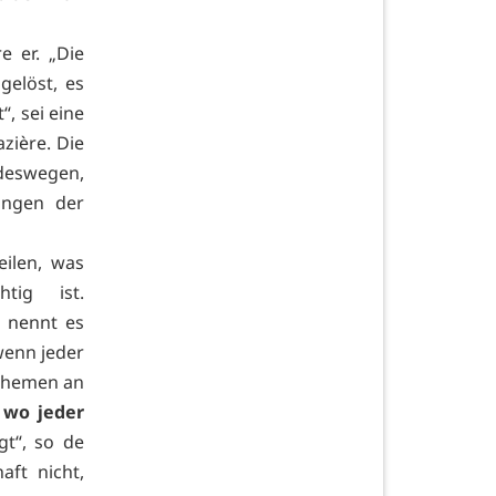
e er. „Die
gelöst, es
“, sei eine
zière. Die
deswegen,
ungen der
eilen, was
ig ist.
d nennt es
wenn jeder
 Themen an
 wo jeder
gt“, so de
aft nicht,