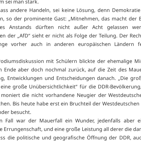
 sei man stark.
dass andere Handeln, sei keine Lösung, denn Demokratie
, so der prominente Gast: „Mitnehmen, das macht der B
es Anstands dürften nicht außer Acht gelassen we
 der „AfD“ sieht er nicht als Folge der Teilung. Der Rech
nge vorher auch in anderen europäischen Ländern fes
Podiumsdiskussion mit Schülern blickte der ehemalige Mi
 Ende aber doch nochmal zurück, auf die Zeit des Mauer
g, Entwicklungen und Entscheidungen danach. „Die groß
eine große Unübersichtlichkeit“ für die DDR-Bevölkerung, 
 moniert die nicht vorhandene Neugier der Westdeutsch
hen. Bis heute habe erst ein Bruchteil der Westdeutschen
der besucht.
n Fall war der Mauerfall ein Wunder, jedenfalls aber 
he Errungenschaft, und eine große Leistung all derer die da
ss die politische und geografische Öffnung der DDR, auc