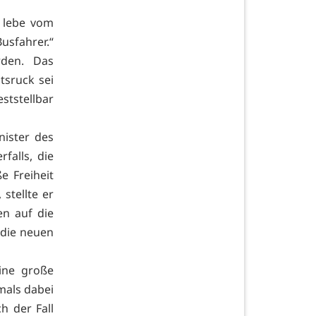
 lebe vom
usfahrer.“
rden. Das
tsruck sei
tstellbar
nister des
falls, die
e Freiheit
stellte er
en auf die
 die neuen
eine große
mals dabei
h der Fall