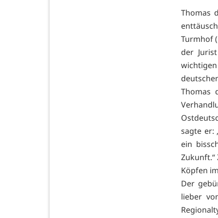
Thomas de
enttäusc
Turmhof (
der Juri
wichtigen 
deutschen
Thomas d
Verhand
Ostdeutsc
sagte er:
ein bissc
Zukunft.“ 
Köpfen im
Der gebür
lieber vo
Regional