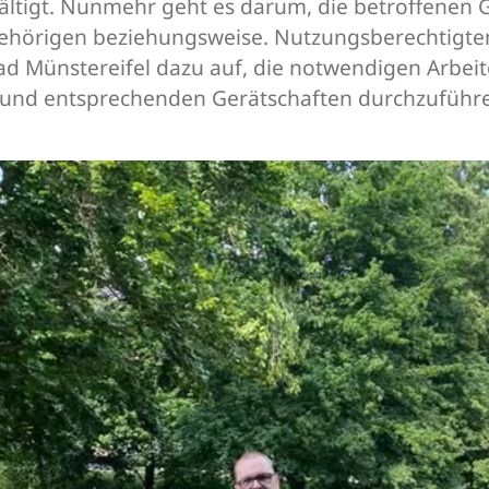
ltigt. Nunmehr geht es darum, die betroffenen G
ehörigen beziehungsweise. Nutzungsberechtigten
 Bad Münstereifel dazu auf, die notwendigen Arb
rn und entsprechenden Gerätschaften durchzuführ