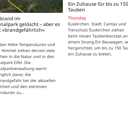
Ein Zuhause für bis zu 15
Tauben
Thursday
brand im
nalpark gelöscht – aber es
Euskirchen. Stadt, Caritas und
t »brandgefährlich«
Tierschutz Euskirchen ziehen
beim neuen Taubenkonzept an
einem Strang.Ein Bauwagen, 
iden Hohe Temperaturen und
hergerichtet, um bis zu 150 T
 Himmel ziehen derzeit viele
ein Zuhause zu bieten.
hen in die Natur und in den
alpark Eifel. Die
nalparkverwaltung warnt
nglich davor, die
randgefahr bei der aktuellen
enheit und den extremen
raturen zu…