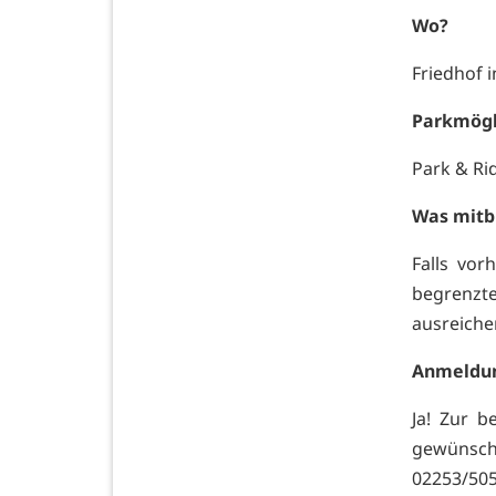
Wo?
Friedhof i
Parkmögl
Park & Ri
Was mitb
Falls vor
begrenzt
ausreiche
Anmeldun
Ja! Zur 
gewünscht
02253/50