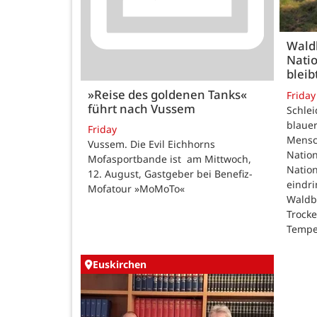
Wald
Natio
bleib
»Reise des goldenen Tanks«
Friday
führt nach Vussem
Schle
blauer
Friday
Mensc
Vussem. Die Evil Eichhorns
Nation
Mofasportbande ist am Mittwoch,
Natio
12. August, Gastgeber bei Benefiz-
eindri
Mofatour »MoMoTo«
Waldb
Trock
Tempe
Euskirchen