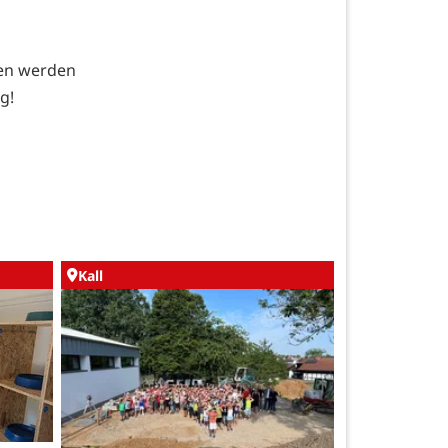
gen werden
g!
Kall