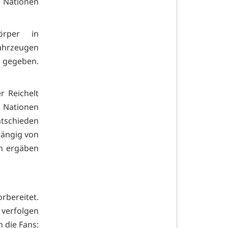
e Nationen
örper in
ahrzeugen
t gegeben.
 Reichelt
e Nationen
ntschieden
hängig von
en ergäben
bereitet.
verfolgen
n die Fans: