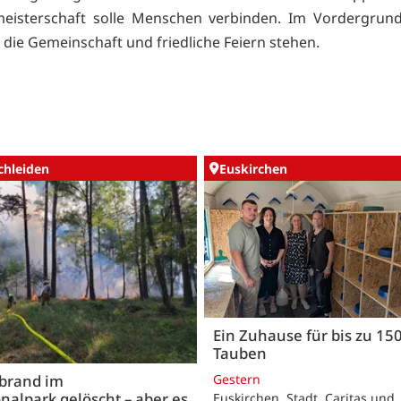
meisterschaft solle Menschen verbinden. Im Vordergrun
 die Gemeinschaft und friedliche Feiern stehen.
chleiden
Euskirchen
Ein Zuhause für bis zu 15
Tauben
Gestern
brand im
nalpark gelöscht – aber es
Euskirchen. Stadt, Caritas und