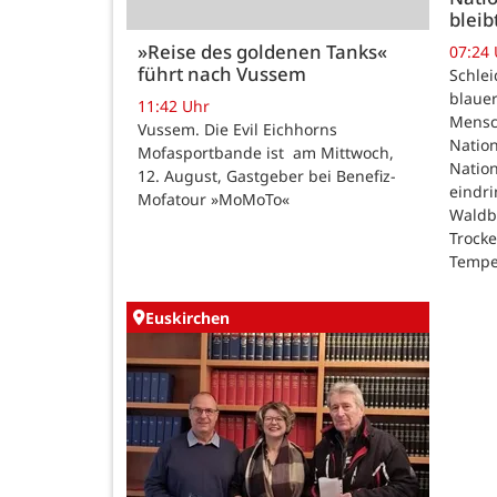
bleib
»Reise des goldenen Tanks«
07:24
führt nach Vussem
Schle
blauer
11:42 Uhr
Mensc
Vussem. Die Evil Eichhorns
Nation
Mofasportbande ist am Mittwoch,
Natio
12. August, Gastgeber bei Benefiz-
eindri
Mofatour »MoMoTo«
Waldb
Trock
Tempe
Euskirchen