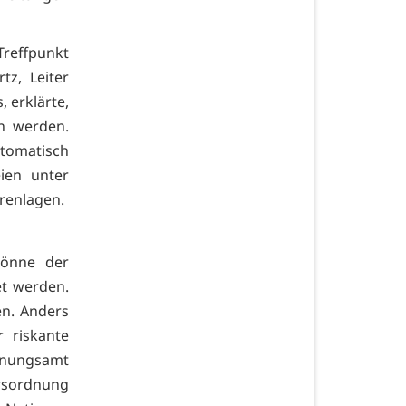
Treffpunkt
tz, Leiter
, erklärte,
n werden.
utomatisch
eien unter
renlagen.
könne der
et werden.
en. Anders
 riskante
dnungsamt
hrsordnung