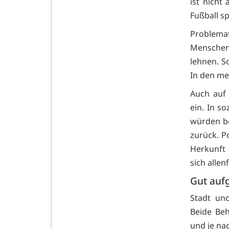
ist nicht
Fußball sp
Problem
Menschen
lehnen. S
In den mei
Auch auf
ein. In s
würden be
zurück. P
Herkunft 
sich alle
Gut auf
Stadt un
Beide Be
und je nac