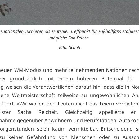
rnationalen Turnieren als zentraler Treffpunkt für Fußballfans etabliert.
mögliche Fan-Feiern.
Bild: Scholl
neuen WM-Modus und mehr teilnehmenden Nationen rech
zei grundsätzlich mit einem höheren Potenzial für F
tig weisen die Verantwortlichen darauf hin, dass die in N
gene Weltmeisterschaft teilweise zu ungewöhnlichen An
 führt. »Wir wollen den Leuten nicht das Feiern verbieten
ister Sacha Reichelt. Gleichzeitig appellierte 
tnahme gegenüber Anwohnern und Berufstätigen. Autokors
orgenstunden seien kaum vermittelbar. Entscheidend s
zu keiner Gefährdung von Menschen oder zu Aussch