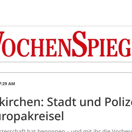
07:29 AM
irchen: Stadt und Poliz
opakreisel
isterschaft hat begonnen – und mit ihr die Vorbe