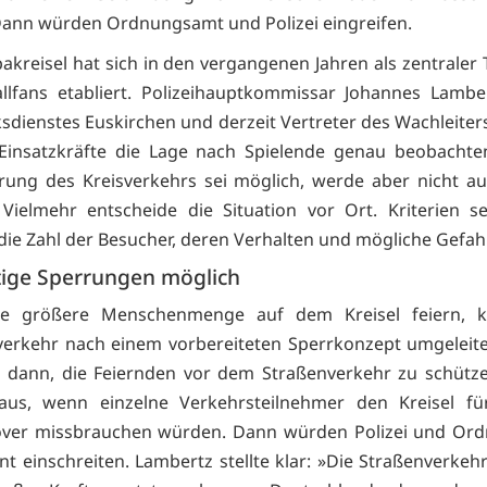
nn würden Ordnungsamt und Polizei eingreifen.
akreisel hat sich in den vergangenen Jahren als zentraler 
llfans etabliert. Polizeihauptkommissar Johannes Lamber
sdienstes Euskirchen und derzeit Vertreter des Wachleiters
 Einsatzkräfte die Lage nach Spielende genau beobachte
rung des Kreisverkehrs sei möglich, werde aber nicht a
 Vielmehr entscheide die Situation vor Ort. Kriterien s
ie Zahl der Besucher, deren Verhalten und mögliche Gefah
stige Sperrungen möglich
ine größere Menschenmenge auf dem Kreisel feiern, 
erkehr nach einem vorbereiteten Sperrkonzept umgeleit
es dann, die Feiernden vor dem Straßenverkehr zu schütz
aus, wenn einzelne Verkehrsteilnehmer den Kreisel für
ver missbrauchen würden. Dann würden Polizei und Or
t einschreiten. Lambertz stellte klar: »Die Straßenverke