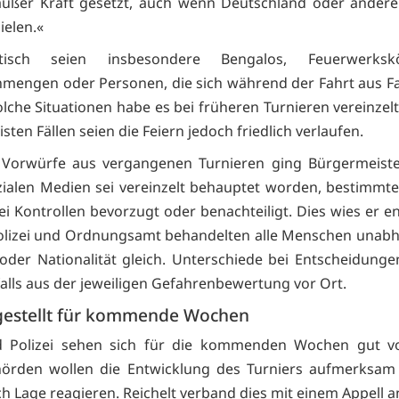
 außer Kraft gesetzt, auch wenn Deutschland oder ander
ielen.«
atisch seien insbesondere Bengalos, Feuerwerksk
mengen oder Personen, die sich während der Fahrt aus F
olche Situationen habe es bei früheren Turnieren vereinzel
sten Fällen seien die Feiern jedoch friedlich verlaufen.
 Vorwürfe aus vergangenen Turnieren ging Bürgermeister
ozialen Medien sei vereinzelt behauptet worden, bestimmt
i Kontrollen bevorzugt oder benachteiligt. Dies wies er e
olizei und Ordnungsamt behandelten alle Menschen unab
oder Nationalität gleich. Unterschiede bei Entscheidung
nfalls aus der jeweiligen Gefahrenbewertung vor Ort.
gestellt für kommende Wochen
d Polizei sehen sich für die kommenden Wochen gut vor
hörden wollen die Entwicklung des Turniers aufmerksam 
h Lage reagieren. Reichelt verband dies mit einem Appell a