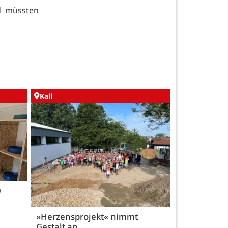
d müssten
Kall
0
»Herzensprojekt« nimmt
Gestalt an