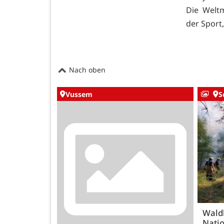
Die Welt
der Sport,
Nach oben
Vussem
S
Wald
Natio