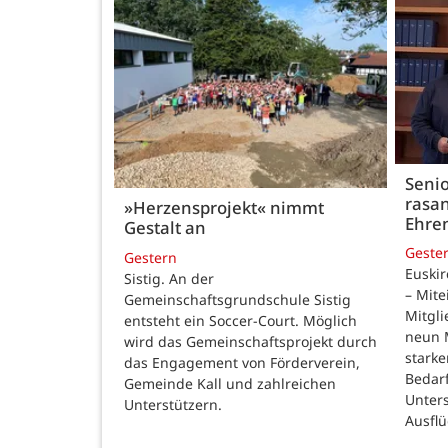
Seni
rasan
»Herzensprojekt« nimmt
Ehre
Gestalt an
Geste
Gestern
Euskir
Sistig. An der
– Mite
Gemeinschaftsgrundschule Sistig
Mitgli
entsteht ein Soccer-Court. Möglich
neun 
wird das Gemeinschaftsprojekt durch
stark
das Engagement von Förderverein,
Bedar
Gemeinde Kall und zahlreichen
Unter
Unterstützern.
Ausfl