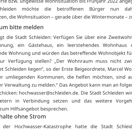
rte bzw. ungewisse Wohnsituation bis Frühjahr 2022 ange
chleiden möchte die betroffenen Bürger nun dah
zen, die Wohnsituation – gerade über die Wintermonate – z
m bitte melden
gt die Stadt Schleiden: Verfügen Sie über eine Zweitwoh
hnung, ein Gästehaus, ein leerstehendes Wohnhaus 
ende Wohnung und würden das betreffende Wohnobjekt fü
ur Verfügung stellen? „Der Wohnraum muss nicht zw
et Schleiden liegen“, so der Erste Beigeordnete, Marcel Wol
er umliegenden Kommunen, die helfen möchten, sind au
der Verwaltung zu melden.“ Das Angebot kann man an folge
chicken:
hochwasser@schleiden.de. Die Stadt Schleiden wir
etern in Verbindung setzen und das weitere Vorge
zum Hilfsangebot besprechen.
halte ohne Strom
 der Hochwasser-Katastrophe hatte die Stadt Schlei