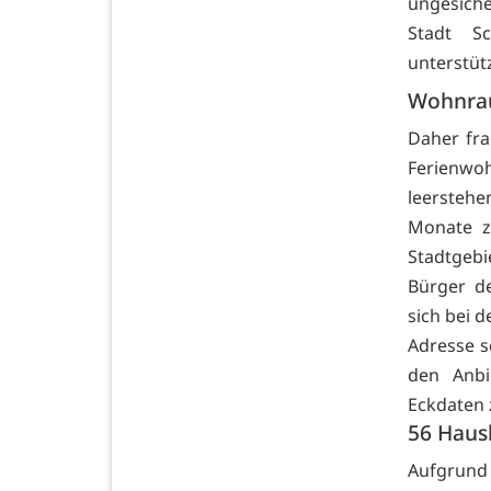
ungesiche
Stadt S
unterstüt
Wohnrau
Daher fra
Ferienwo
leersteh
Monate z
Stadtgebi
Bürger d
sich bei 
Adresse s
den Anbi
Eckdaten 
56 Haus
Aufgrund