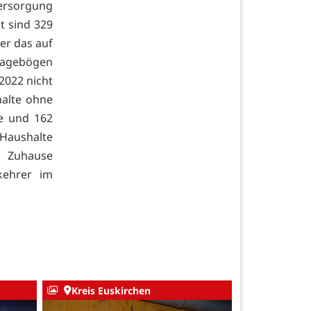
Versorgung
t sind 329
er das auf
Fragebögen
2022 nicht
halte ohne
e und 162
 Haushalte
s Zuhause
kehrer im
Kreis Euskirchen