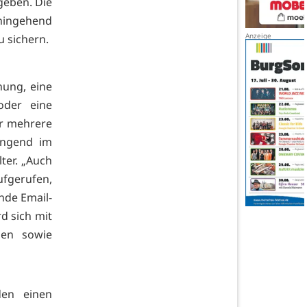
geben. Die
ingehend
u sichern.
nung, eine
oder eine
r mehrere
ingend im
ter. „Auch
fgerufen,
nde Email-
d sich mit
hen sowie
den einen