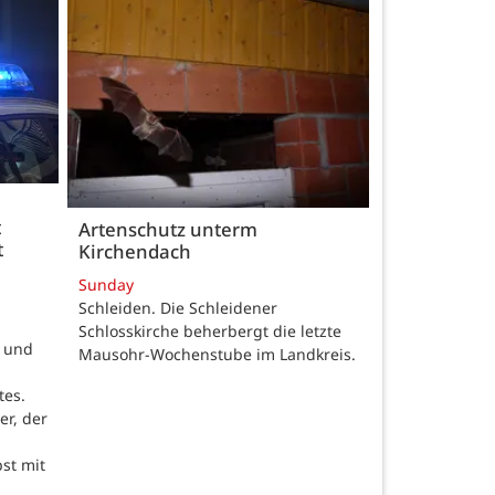
t
Artenschutz unterm
t
Kirchendach
Sunday
Schleiden. Die Schleidener
Schlosskirche beherbergt die letzte
t und
Mausohr-Wochenstube im Landkreis.
tes.
er, der
st mit