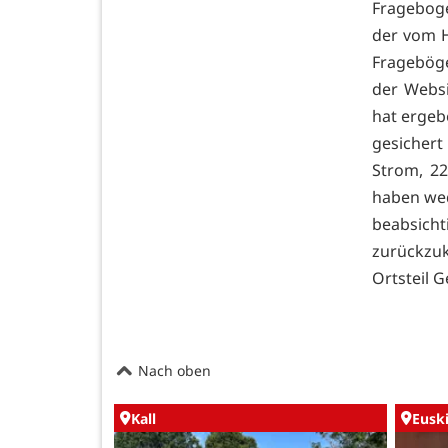
Frageboge
der vom H
Frageböge
der Websi
hat ergeb
gesichert
Strom, 2
haben wed
beabsich
zurückzu
Ortsteil 
Nach oben
Kall
Eusk