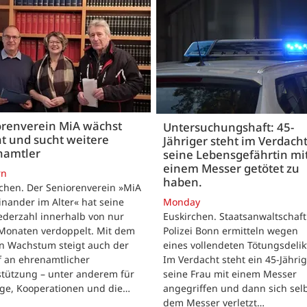
orenverein MiA wächst
Untersuchungshaft: 45-
t und sucht weitere
Jähriger steht im Verdach
namtler
seine Lebensgefährtin mi
einem Messer getötet zu
rn
haben.
chen. Der Seniorenverein »MiA
inander im Alter« hat seine
Monday
ederzahl innerhalb von nur
Euskirchen. Staatsanwaltschaf
Monaten verdoppelt. Mit dem
Polizei Bonn ermitteln wegen
en Wachstum steigt auch der
eines vollendeten Tötungsdelik
f an ehrenamtlicher
Im Verdacht steht ein 45-Jährig
stützung – unter anderem für
seine Frau mit einem Messer
üge, Kooperationen und die…
angegriffen und dann sich selb
dem Messer verletzt…