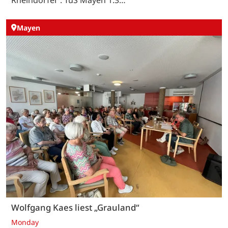
Rheindörfer : TuS Mayen 1:3…
Mayen
Wolfgang Kaes liest „Grauland“
Monday