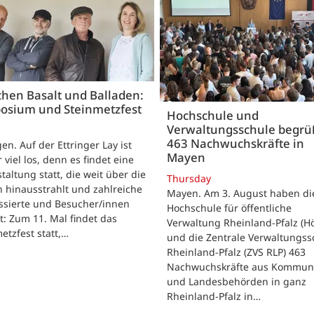
hen Basalt und Balladen:
osium und Steinmetzfest
Hochschule und
Verwaltungsschule begr
463 Nachwuchskräfte in
gen. Auf der Ettringer Lay ist
Mayen
 viel los, denn es findet eine
taltung statt, die weit über die
Thursday
 hinausstrahlt und zahlreiche
Mayen. Am 3. August haben di
ssierte und Besucher/innen
Hochschule für öffentliche
t: Zum 11. Mal findet das
Verwaltung Rheinland-Pfalz (H
etzfest statt,…
und die Zentrale Verwaltungss
Rheinland-Pfalz (ZVS RLP) 463
Nachwuchskräfte aus Kommun
und Landesbehörden in ganz
Rheinland-Pfalz in…