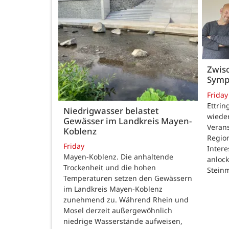
Zwisc
Symp
Friday
Ettrin
Niedrigwasser belastet
wieder
Gewässer im Landkreis Mayen-
Verans
Koblenz
Region
Friday
Intere
Mayen-Koblenz. Die anhaltende
anlock
Trockenheit und die hohen
Steinm
Temperaturen setzen den Gewässern
im Landkreis Mayen-Koblenz
zunehmend zu. Während Rhein und
Mosel derzeit außergewöhnlich
niedrige Wasserstände aufweisen,