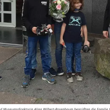
 Museumsdirektorin Alina Wilbert-Rosenbaum begrüßten die Familie Di