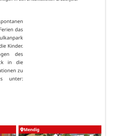
spontanen
Ferien das
Vulkanpark
ie Kinder.
ungen des
ck in die
ationen zu
s unter:
Mendig