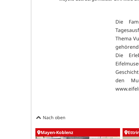
Die Fami
Tagesausf
Thema Vul
gehörende
Die Erle
Eifelmus
Geschicht
den Mus
www.eife
Nach oben
Mayen-Koblenz
Ettr