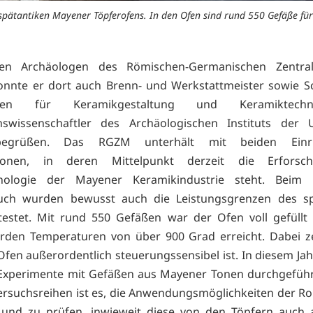
spätantiken Mayener Töpferofens. In den Ofen sind rund 550 Gefäße fü
en Archäologen des Römischen-Germanischen Zentra
nnte er dort auch Brenn- und Werkstattmeister sowie S
ulen für Keramikgestaltung und Keramiktec
swissenschaftler des Archäologischen Instituts der Un
egrüßen. Das RGZM unterhält mit beiden Einri
tionen, in deren Mittelpunkt derzeit die Erforsc
nologie der Mayener Keramikindustrie steht. Beim 
uch wurden bewusst auch die Leistungsgrenzen des sp
testet. Mit rund 550 Gefäßen war der Ofen voll gefüllt
den Temperaturen von über 900 Grad erreicht. Dabei ze
Ofen außerordentlich steuerungssensibel ist. In diesem Ja
 Experimente mit Gefäßen aus Mayener Tonen durchgeführ
Versuchsreihen ist es, die Anwendungsmöglichkeiten der Ro
 und zu prüfen, inwieweit diese von den Töpfern auch 