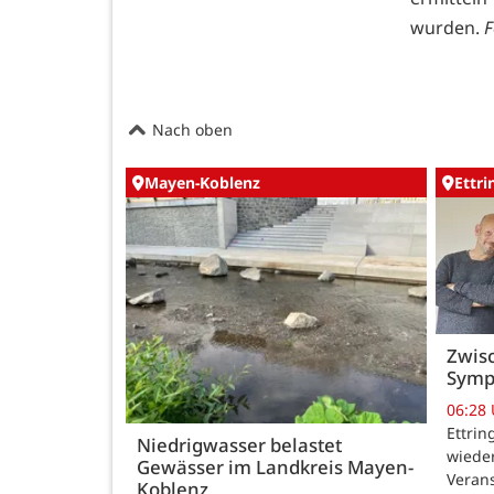
wurden.
F
Nach oben
Mayen-Koblenz
Ettr
Zwisc
Symp
06:28
Ettrin
Niedrigwasser belastet
wieder
Gewässer im Landkreis Mayen-
Verans
Koblenz