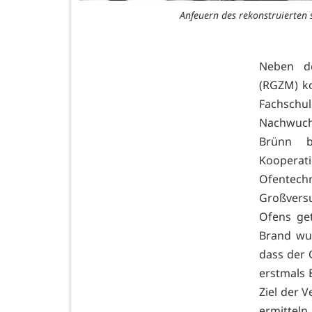
Anfeuern des rekonstruierten 
Neben d
(RGZM) ko
Fachsch
Nachwuch
Brünn b
Koopera
Ofentech
Großvers
Ofens ge
Brand wur
dass der 
erstmals
Ziel der 
ermitteln