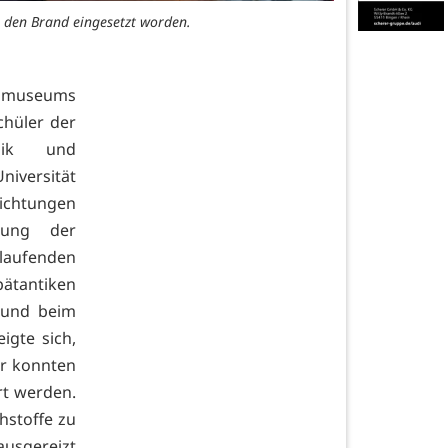
r den Brand eingesetzt worden.
lmuseums
chüler der
hnik und
iversität
chtungen
hung der
laufenden
ätantiken
 und beim
igte sich,
hr konnten
t werden.
hstoffe zu
ausgereizt