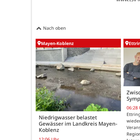
Nach oben
Mayen-Koblenz
Ettr
Zwisc
Symp
06:28
Ettrin
Niedrigwasser belastet
wieder
Gewässer im Landkreis Mayen-
Verans
Koblenz
Region
12:06 Uhr