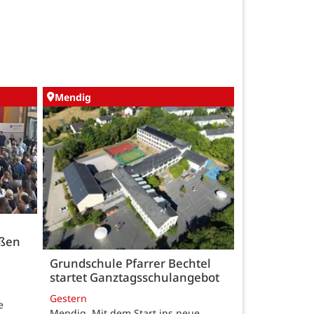
Mendig
üßen
Grundschule Pfarrer Bechtel
startet Ganztagsschulangebot
Gestern
e
Mendig. Mit dem Start ins neue