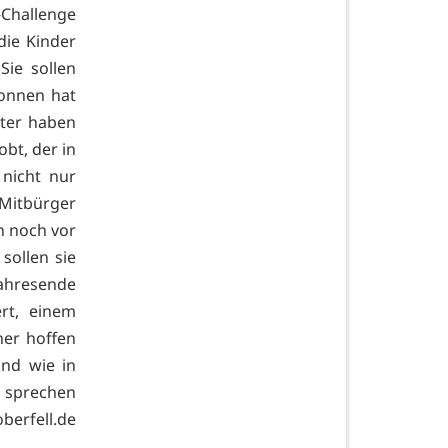
-Challenge
die Kinder
Sie sollen
onnen hat
ter haben
bt, der in
nicht nur
 Mitbürger
en noch vor
sollen sie
Jahresende
rt, einem
ner hoffen
ind wie in
 sprechen
berfell.de