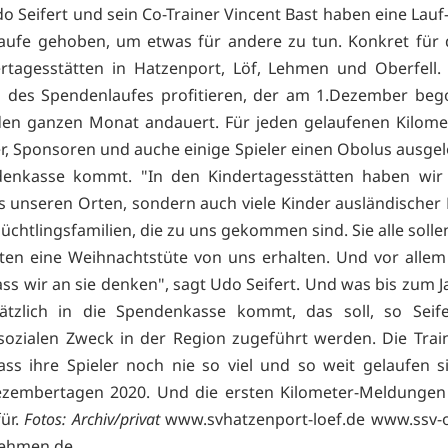
do Seifert und sein Co-Trainer Vincent Bast haben eine Lauf
aufe gehoben, um etwas für andere zu tun. Konkret für 
rtagesstätten in Hatzenport, Löf, Lehmen und Oberfell. 
s des Spendenlaufes profitieren, der am 1.Dezember beg
den ganzen Monat andauert. Für jeden gelaufenen Kilome
er, Sponsoren und auche einige Spieler einen Obolus ausgelo
denkasse kommt. "In den Kindertagesstätten haben wir 
s unseren Orten, sondern auch viele Kinder ausländischer
üchtlingsfamilien, die zu uns gekommen sind. Sie alle soll
en eine Weihnachtstüte von uns erhalten. Und vor allem 
ass wir an sie denken", sagt Udo Seifert. Und was bis zum 
ätzlich in die Spendenkasse kommt, das soll, so Seife
sozialen Zweck in der Region zugeführt werden. Die Trai
ass ihre Spieler noch nie so viel und so weit gelaufen s
ezembertagen 2020. Und die ersten Kilometer-Meldungen
ür.
Fotos: Archiv/privat
www.svhatzenport-loef.de
www.ssv-o
lehmen.de