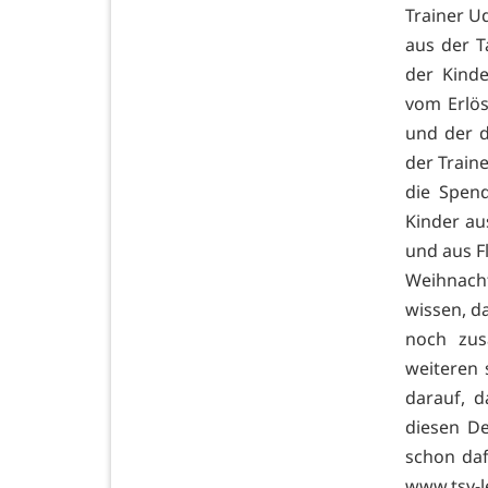
Trainer U
aus der T
der Kinde
vom Erlö
und der 
der Train
die Spen
Kinder au
und aus Fl
Weihnacht
wissen, d
noch zus
weiteren 
darauf, d
diesen D
schon daf
www.tsv-