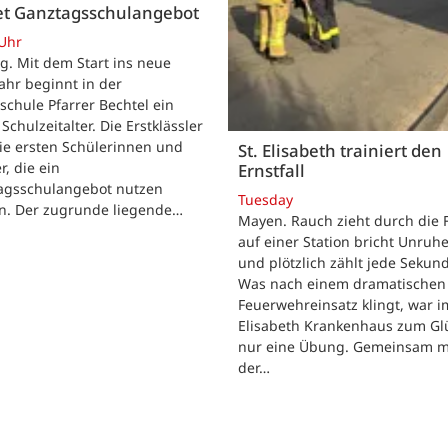
tet Ganztagsschulangebot
 Uhr
. Mit dem Start ins neue
ahr beginnt in der
chule Pfarrer Bechtel ein
Schulzeitalter. Die Erstklässler
ie ersten Schülerinnen und
St. Elisabeth trainiert den
r, die ein
Ernstfall
agsschulangebot nutzen
Tuesday
n. Der zugrunde liegende…
Mayen. Rauch zieht durch die F
auf einer Station bricht Unruhe
und plötzlich zählt jede Sekun
Was nach einem dramatischen
Feuerwehreinsatz klingt, war im
Elisabeth Krankenhaus zum Gl
nur eine Übung. Gemeinsam m
der…