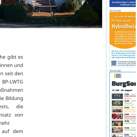
he gibt es
rinnen und
n seit den
r BP-LWTG
aßnahmen
ie Bildung
sts, die
nsatz von
mehr.
r auf dem