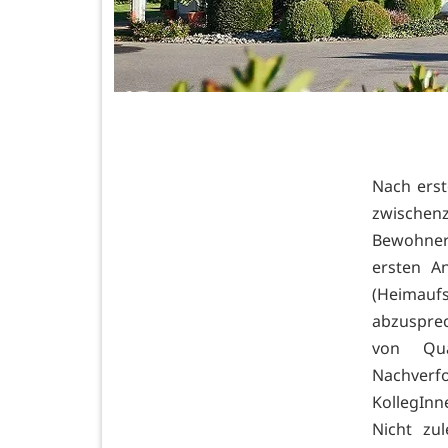
Nach erst
zwischenz
Bewohner 
ersten A
(Heimau
abzusprec
von Qua
Nachverf
KollegInn
Nicht zu