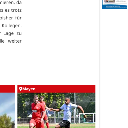
mieren, da
s es trotz
bisher für
 Kollegen.
r Lage zu
le weiter
Mayen