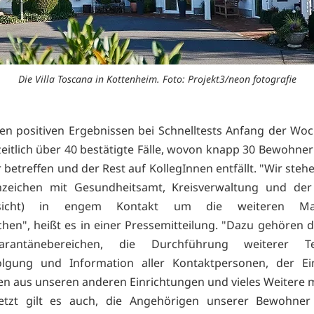
Die Villa Toscana in Kottenheim. Foto: Projekt3/neon fotografie
en positiven Ergebnissen bei Schnelltests Anfang der Woc
eitlich über 40 bestätigte Fälle, wovon knapp 30 Bewohne
betreffen und der Rest auf KollegInnen entfällt. "Wir stehe
nzeichen mit Gesundheitsamt, Kreisverwaltung und de
fsicht) in engem Kontakt um die weiteren M
hen", heißt es in einer Pressemitteilung. "Dazu gehören d
rantänebereichen, die Durchführung weiterer Te
olgung und Information aller Kontaktpersonen, der Ei
en aus unseren anderen Einrichtungen und vieles Weitere 
letzt gilt es auch, die Angehörigen unserer Bewohne