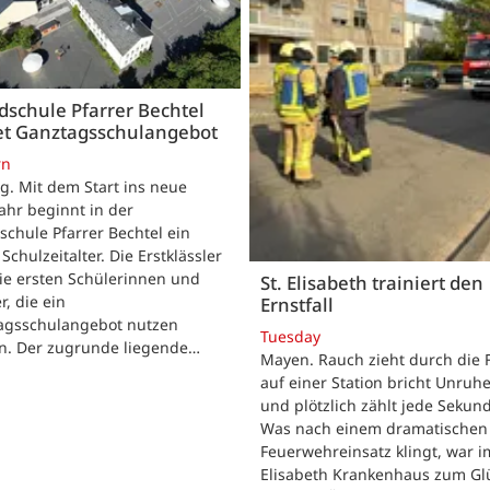
schule Pfarrer Bechtel
tet Ganztagsschulangebot
rn
. Mit dem Start ins neue
ahr beginnt in der
chule Pfarrer Bechtel ein
Schulzeitalter. Die Erstklässler
ie ersten Schülerinnen und
St. Elisabeth trainiert den
r, die ein
Ernstfall
agsschulangebot nutzen
Tuesday
n. Der zugrunde liegende…
Mayen. Rauch zieht durch die F
auf einer Station bricht Unruhe
und plötzlich zählt jede Sekun
Was nach einem dramatischen
Feuerwehreinsatz klingt, war im
Elisabeth Krankenhaus zum Gl