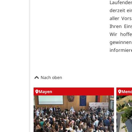
Laufenden
derzeit e
aller Vor
Ihren Ein
Wir hoff
gewinnen
informier
Nach oben
Mayen
Mend