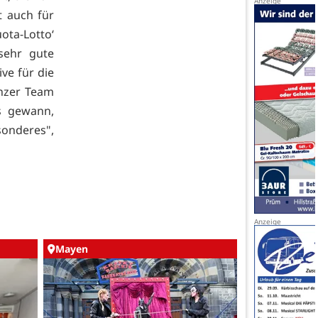
t auch für
ota-Lotto‘
sehr gute
ve für die
enzer Team
s gewann,
sonderes",
Mayen