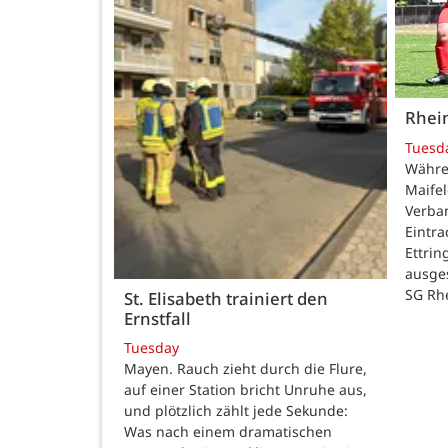
Rhei
Tuesd
Währe
Maifel
Verban
Eintr
Ettrin
ausge
SG Rh
St. Elisabeth trainiert den
Ernstfall
Tuesday
Mayen. Rauch zieht durch die Flure,
auf einer Station bricht Unruhe aus,
und plötzlich zählt jede Sekunde:
Was nach einem dramatischen