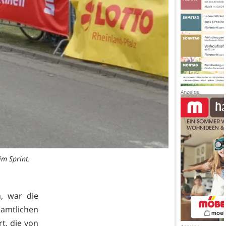
im Sprint.
h, war die
amtlichen
rt, die von