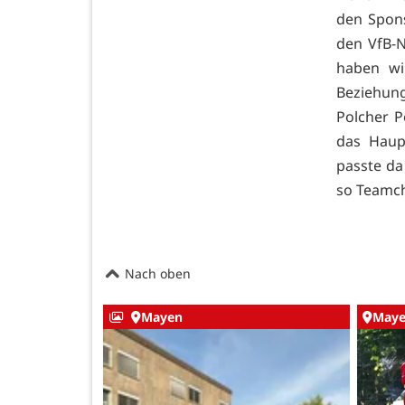
den Spons
den VfB-N
haben wi
Beziehung
Polcher P
das Haup
passte da
so Teamch
Nach oben
Mayen
May