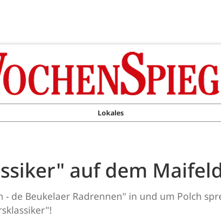
Lokales
assiker" auf dem Maifel
on - de Beukelaer Radrennen" in und um Polch spr
sklassiker"!