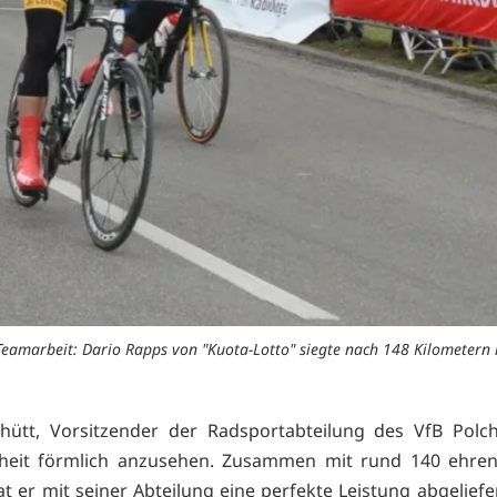
Teamarbeit: Dario Rapps von "Kuota-Lotto" siegte nach 148 Kilometern 
hütt, Vorsitzender der Radsportabteilung des VfB Polc
nheit förmlich anzusehen. Zusammen mit rund 140 ehren
t er mit seiner Abteilung eine perfekte Leistung abgeliefe