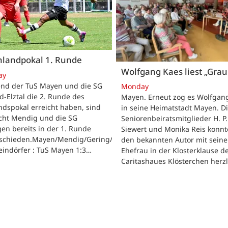
nlandpokal 1. Runde
Wolfgang Kaes liest „Grau
ay
nd der TuS Mayen und die SG
Monday
d-Elztal die 2. Runde des
Mayen. Erneut zog es Wolfgan
dspokal erreicht haben, sind
in seine Heimatstadt Mayen. D
acht Mendig und die SG
Seniorenbeiratsmitglieder H. P.
gen bereits in der 1. Runde
Siewert und Monika Reis konn
schieden.Mayen/Mendig/Gering/Ettringen.
den bekannten Autor mit seine
eindörfer : TuS Mayen 1:3…
Ehefrau in der Klosterklause d
Caritashaues Klösterchen herz