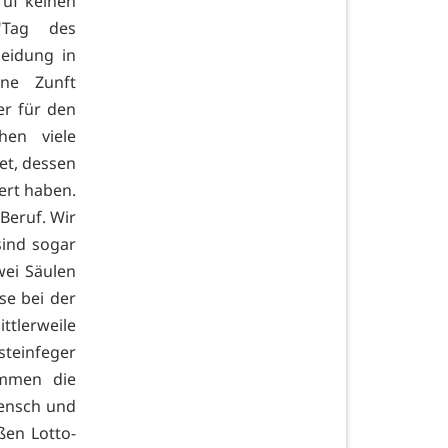
ruf keinen
Tag des
leidung in
ine Zunft
er für den
hen viele
tet, dessen
ert haben.
 Beruf. Wir
sind sogar
wei Säulen
se bei der
ttlerweile
steinfeger
ommen die
Mensch und
ßen Lotto-