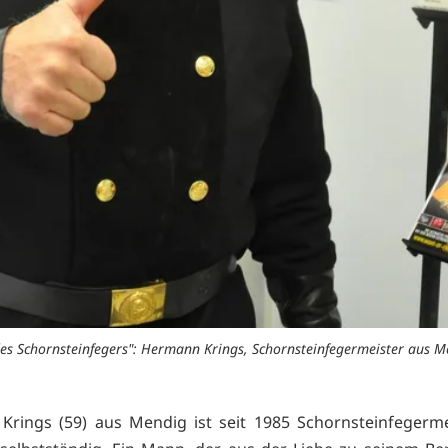
 Schornsteinfegers": Hermann Krings, Schornsteinfegermeister aus Men
rings (59) aus Mendig ist seit 1985 Schornsteinfegerm