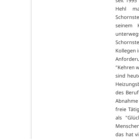
seit 1995
Hehl m
Schornste
seinem K
unterwegs
Schornst
Kollegen i
Anforderu
"Kehren wi
sind heut
Heizungsb
des Beruf
Abnahme d
freie Tät
als "Glü
Menschen 
das hat v