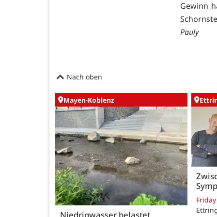
Gewinn ha
Schornste
Pauly
Nach oben
Mayen-Koblenz
Ettr
Zwisc
Symp
Friday
Ettrin
Niedrigwasser belastet