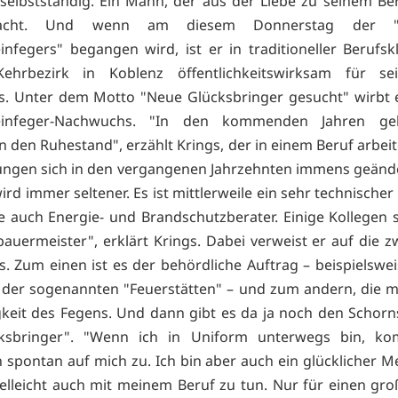
 selbstständig. Ein Mann, der aus der Liebe zu seinem Be
acht. Und wenn am diesem Donnerstag der "
infegers" begangen wird, ist er in traditioneller Berufsk
ehrbezirk in Koblenz öffentlichkeitswirksam für se
. Unter dem Motto "Neue Glücksbringer gesucht" wirbt 
einfeger-Nachwuchs. "In den kommenden Jahren ge
n den Ruhestand", erzählt Krings, der in einem Beruf arbei
ngen sich in den vergangenen Jahrzehnten immens geänd
rd immer seltener. Es ist mittlerweile ein sehr technischer
e auch Energie- und Brandschutzberater. Einige Kollegen 
auermeister", erklärt Krings. Dabei verweist er auf die z
s. Zum einen ist es der behördliche Auftrag – beispielswei
er sogenannten "Feuerstätten" – und zum andern, die mi
igkeit des Fegens. Und dann gibt es da ja noch den Schorn
cksbringer". "Wenn ich in Uniform unterwegs bin, k
spontan auf mich zu. Ich bin aber auch ein glücklicher 
ielleicht auch mit meinem Beruf zu tun. Nur für einen gro