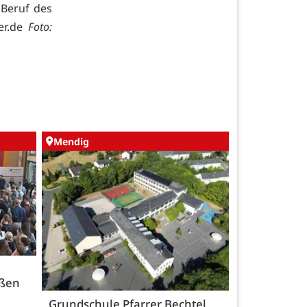
 Beruf des
er.de
Foto:
Mendig
üßen
Grundschule Pfarrer Bechtel