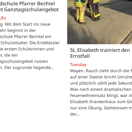
schule Pfarrer Bechtel
tet Ganztagsschulangebot
 Uhr
. Mit dem Start ins neue
ahr beginnt in der
chule Pfarrer Bechtel ein
Schulzeitalter. Die Erstklässler
ie ersten Schülerinnen und
St. Elisabeth trainiert den
r, die ein
Ernstfall
agsschulangebot nutzen
Tuesday
n. Der zugrunde liegende…
Mayen. Rauch zieht durch die F
auf einer Station bricht Unruhe
und plötzlich zählt jede Sekun
Was nach einem dramatischen
Feuerwehreinsatz klingt, war im
Elisabeth Krankenhaus zum Gl
nur eine Übung. Gemeinsam m
der…