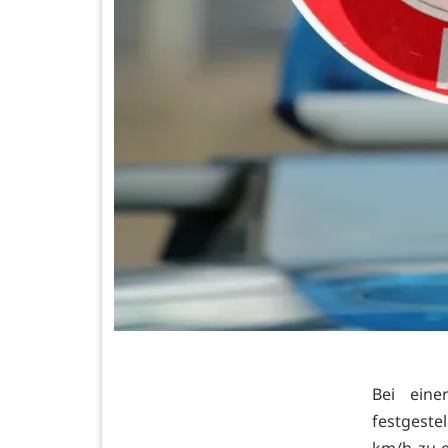
Bei ein
festgeste
km/h zu e