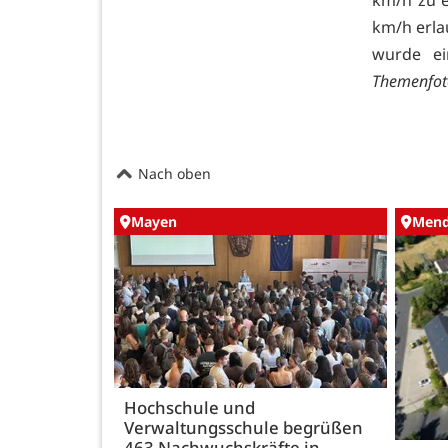
km/h erla
wurde ei
Themenfoto
Nach oben
Mayen
Mend
Hochschule und
Verwaltungsschule begrüßen
463 Nachwuchskräfte in