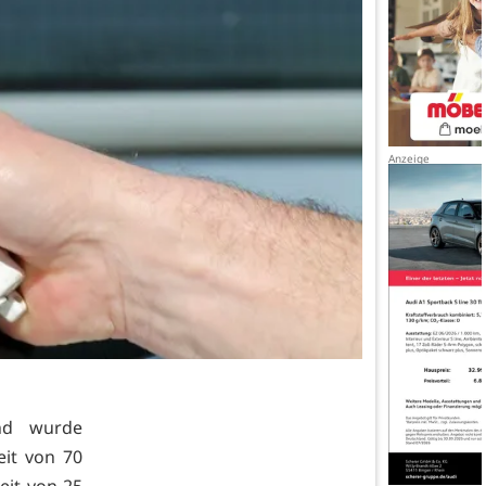
nd wurde
eit von 70
eit von 25