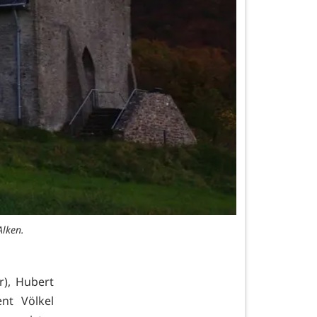
Alken.
), Hubert
ent Völkel