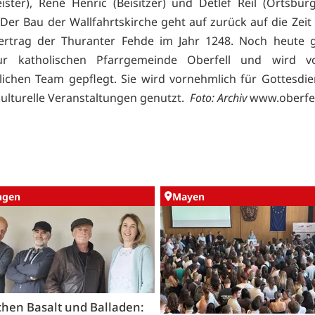
ister), René Henric (Beisitzer) und Detlef Reil (Ortsbür
. Der Bau der Wallfahrtskirche geht auf zurück auf die Zei
vertrag der Thuranter Fehde im Jahr 1248. Noch heute g
ur katholischen Pfarrgemeinde Oberfell und wird 
ichen Team gepflegt. Sie wird vornehmlich für Gottesdie
kulturelle Veranstaltungen genutzt.
Foto: Archiv
www.oberfel
ingen
Mayen
hen Basalt und Balladen: