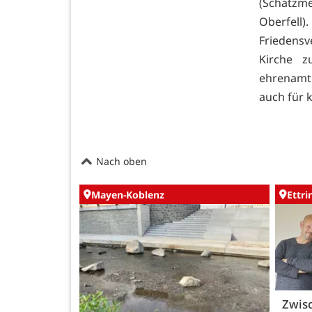
(Schatzme
Oberfell)
Friedens
Kirche z
ehrenamtl
auch für 
Nach oben
Mayen-Koblenz
Ettr
Zwisc