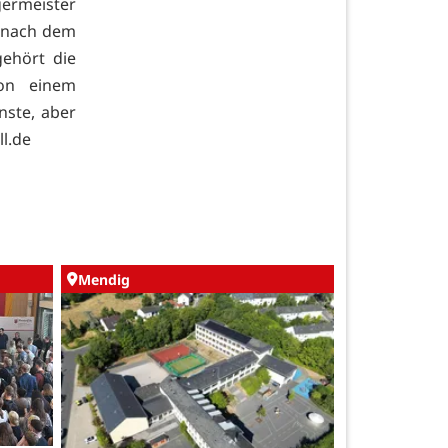
germeister
t nach dem
ehört die
von einem
nste, aber
l.de
Mendig