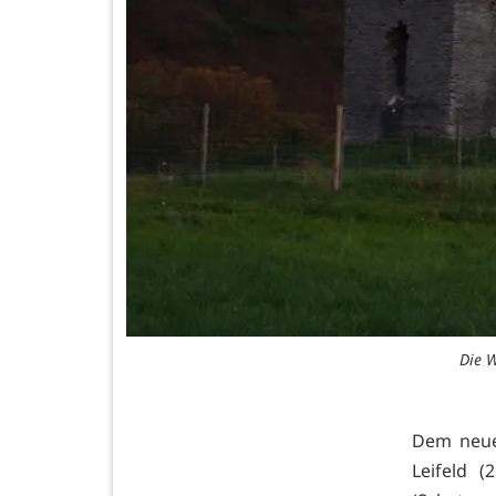
Die W
Dem neue
Leifeld (