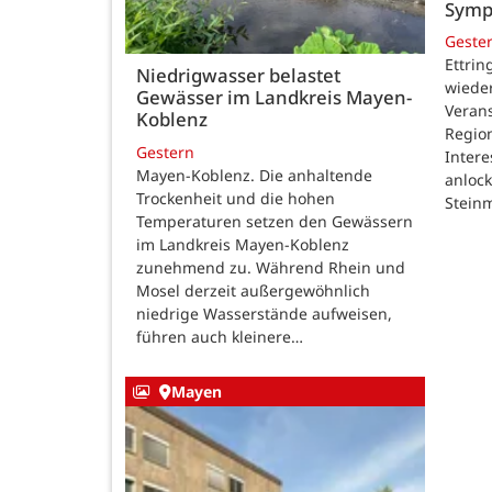
Symp
Geste
Ettrin
Niedrigwasser belastet
wieder
Gewässer im Landkreis Mayen-
Verans
Koblenz
Region
Gestern
Intere
Mayen-Koblenz. Die anhaltende
anlock
Trockenheit und die hohen
Steinm
Temperaturen setzen den Gewässern
im Landkreis Mayen-Koblenz
zunehmend zu. Während Rhein und
Mosel derzeit außergewöhnlich
niedrige Wasserstände aufweisen,
führen auch kleinere…
Mayen