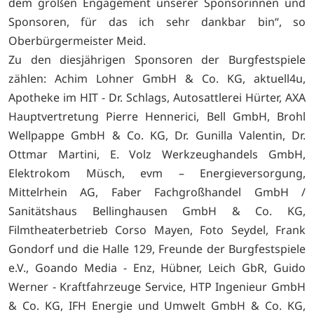
dem großen Engagement unserer Sponsorinnen und
Sponsoren, für das ich sehr dankbar bin“, so
Oberbürgermeister Meid.
Zu den diesjährigen Sponsoren der Burgfestspiele
zählen: Achim Lohner GmbH & Co. KG, aktuell4u,
Apotheke im HIT - Dr. Schlags, Autosattlerei Hürter, AXA
Hauptvertretung Pierre Hennerici, Bell GmbH, Brohl
Wellpappe GmbH & Co. KG, Dr. Gunilla Valentin, Dr.
Ottmar Martini, E. Volz Werkzeughandels GmbH,
Elektrokom Müsch, evm – Energieversorgung,
Mittelrhein AG, Faber Fachgroßhandel GmbH /
Sanitätshaus Bellinghausen GmbH & Co. KG,
Filmtheaterbetrieb Corso Mayen, Foto Seydel, Frank
Gondorf und die Halle 129, Freunde der Burgfestspiele
e.V., Goando Media - Enz, Hübner, Leich GbR, Guido
Werner - Kraftfahrzeuge Service, HTP Ingenieur GmbH
& Co. KG, IFH Energie und Umwelt GmbH & Co. KG,