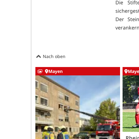
Die Stif
sicherges
Der Stei
veranker
Nach oben
Mayen
May
Rhei