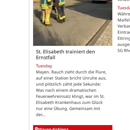
Tuesd
Währe
Maifel
Verban
Eintr
Ettrin
ausge
SG Rh
St. Elisabeth trainiert den
Ernstfall
Tuesday
Mayen. Rauch zieht durch die Flure,
auf einer Station bricht Unruhe aus,
und plötzlich zählt jede Sekunde:
Was nach einem dramatischen
Feuerwehreinsatz klingt, war im St.
Elisabeth Krankenhaus zum Glück
nur eine Übung. Gemeinsam mit
der…
Mayen-Koblenz