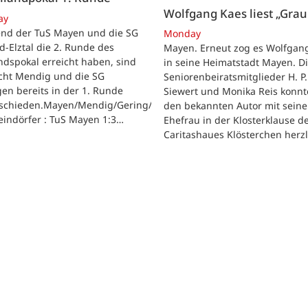
Wolfgang Kaes liest „Grau
ay
nd der TuS Mayen und die SG
Monday
d-Elztal die 2. Runde des
Mayen. Erneut zog es Wolfgan
dspokal erreicht haben, sind
in seine Heimatstadt Mayen. D
acht Mendig und die SG
Seniorenbeiratsmitglieder H. P.
gen bereits in der 1. Runde
Siewert und Monika Reis konn
schieden.Mayen/Mendig/Gering/Ettringen.
den bekannten Autor mit seine
eindörfer : TuS Mayen 1:3…
Ehefrau in der Klosterklause d
Caritashaues Klösterchen herz