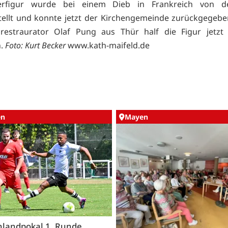
terfigur wurde bei einem Dieb in Frankreich von de
tellt und konnte jetzt der Kirchengemeinde zurückgegeb
nrestraurator Olaf Pung aus Thür half die Figur jetzt 
n.
Foto: Kurt Becker
www.kath-maifeld.de
en
Mayen
nlandpokal 1. Runde