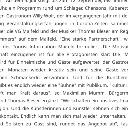
n". Ab dem 4. Juli steigt bis zum 12. September, fast imme
Uhr, ein Programm rund um Schlager, Chansons, Kabaret
en Gastronom Willy Wolf, der im vergangenen Jahr mit d
g Veranstaltungserfahrungen in Corona-Zeiten sammel
uer die VG Maifeld und der Musiker Thomas Bleser am Reg
mmers" auf dem Maifeld. "Eine starke Partnerschaft", w
 der Tourist-Information Maifeld formuliert. Die Motiva
haft einzugehen ist für alle Protagonisten klar: Die 
wird für Einheimische und Gäste aufgewertet, der Gastr
len Monaten wieder kreativ sein und seine Gäste vo
schen Schmankerln verwöhnen. Und für die Künstler
ibt es endlich wieder eine "Bühne" mit Publikum. "Kultur i
ft man Kraft daraus", so Maximilian Mumm, Bürgerm
Und Thomas Bleser ergänzt: "Wir schaffen ein positives Ima
ion. Und die Künstlerinnen und Künstler sehnen sich ei
kontakt. Endlich kann man sich mal wieder unterhalten. 
d Solisten zu Gast sind, rundet das Angebot ab", fas