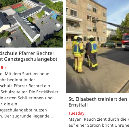
schule Pfarrer Bechtel
tet Ganztagsschulangebot
 Uhr
. Mit dem Start ins neue
ahr beginnt in der
chule Pfarrer Bechtel ein
Schulzeitalter. Die Erstklässler
ie ersten Schülerinnen und
St. Elisabeth trainiert den
r, die ein
Ernstfall
agsschulangebot nutzen
Tuesday
n. Der zugrunde liegende…
Mayen. Rauch zieht durch die F
auf einer Station bricht Unruhe