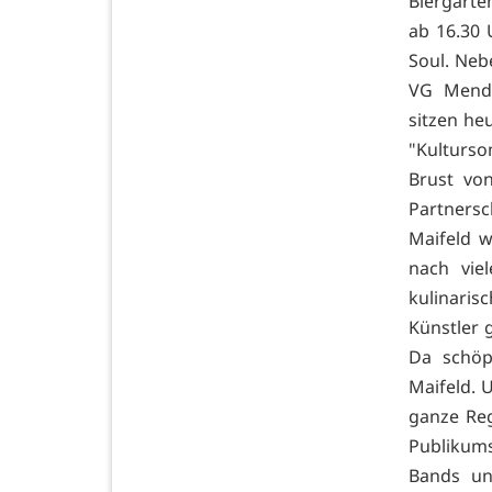
Biergarte
ab 16.30 
Soul. Neb
VG Mendi
sitzen he
"Kulturso
Brust von
Partnersc
Maifeld 
nach vie
kulinari
Künstler g
Da schöp
Maifeld. 
ganze Reg
Publikums
Bands un