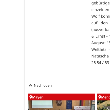
gebürtig
einzelnen
Wolf komm
auf den 
(ausverkau
& Ernst - 
August: "
Welthits
Natascha 
26 54 / 63
Nach oben
Mayen
Mend