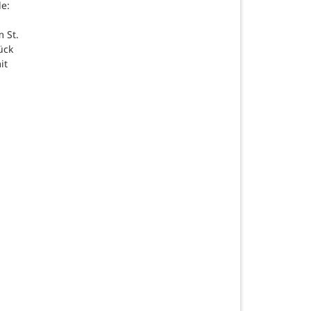
de:
 St.
ück
it