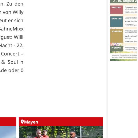
n. Zu den
 von Willy
ut er sich
SahneMixx
gust: Willi
Nacht - 22.
 Concert –
 & Soul n
.de oder 0
Mayen