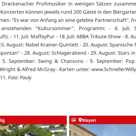
e Dreckenacher Profimusiker in wenigen Sätzen zusamme
 Konzerten können jeweils rund 200 Gäste in den Biergarten
en. "Es war von Anfang an eine gelebte Partnerschaft", fre
anstehenden "Kultursommer". Programm: - 4. Juli: 
ft). - 11. Juli: MaffayPur - 18. Juli: ABBA Tribute-Show - 8. Au
15. August: Nobel Krainer-Quintett - 20. August: Spanische 
Spontan" - 28. August: Schlagerabend - 29. August: Stars in
 - 5. September: Swing & Chansons - 9. September: Pop
Wright & Alfred McGray - Karten unter:
www.SchnellerWilly
 11.
Foto: Pauly
ig
Mayen