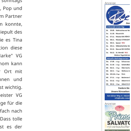
r sonntags
t, Pop und
em Partner
n konnte,
iepult des
ie es Tina
tion diese
"Marke" VG
onom kann
r Ort mit
innen und
st wichtig.
eister VG
ge für die
nfach nach
Dass tolle
st es der