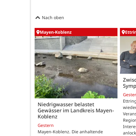
Nach oben
Mayen-Koblenz
Ettr
Zwisc
Symp
Geste
Ettrin
Niedrigwasser belastet
wieder
Gewässer im Landkreis Mayen-
Verans
Koblenz
Region
Gestern
Intere
Mayen-Koblenz. Die anhaltende
anlock