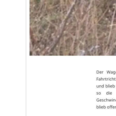
Der Wage
Fahrtric
und blieb
so die 
Geschwind
blieb offe