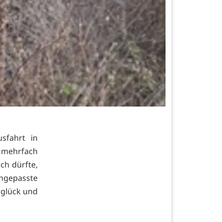
sfahrt in
 mehrfach
ch dürfte,
gepasste
nglück und