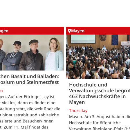
ingen
Mayen
hen Basalt und Balladen:
osium und Steinmetzfest
Hochschule und
Verwaltungsschule begr
rn
463 Nachwuchskräfte in
gen. Auf der Ettringer Lay ist
Mayen
 viel los, denn es findet eine
taltung statt, die weit über die
Thursday
 hinausstrahlt und zahlreiche
Mayen. Am 3. August haben di
ssierte und Besucher/innen
Hochschule für öffentliche
t: Zum 11. Mal findet das
Verwaltung Rheinland-Pfalz (H