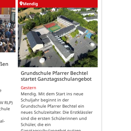
Mendig
üßen
Grundschule Pfarrer Bechtel
startet Ganztagsschulangebot
Gestern
e
Mendig. Mit dem Start ins neue
Schuljahr beginnt in der
öV RLP)
Grundschule Pfarrer Bechtel ein
chule
neues Schulzeitalter. Die Erstklässler
sind die ersten Schülerinnen und
al-
Schüler, die ein
Ganztagsschulangebot nutzen