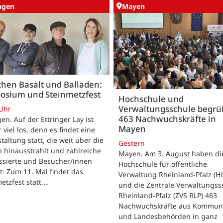
ingen
Mayen
hen Basalt und Balladen:
osium und Steinmetzfest
Hochschule und
Verwaltungsschule begr
 Uhr
463 Nachwuchskräfte in
gen. Auf der Ettringer Lay ist
Mayen
 viel los, denn es findet eine
taltung statt, die weit über die
Gestern
 hinausstrahlt und zahlreiche
Mayen. Am 3. August haben di
ssierte und Besucher/innen
Hochschule für öffentliche
t: Zum 11. Mal findet das
Verwaltung Rheinland-Pfalz (H
etzfest statt,…
und die Zentrale Verwaltungss
Rheinland-Pfalz (ZVS RLP) 463
Nachwuchskräfte aus Kommun
und Landesbehörden in ganz