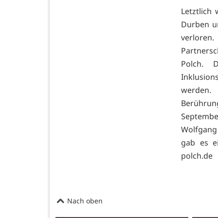
Letztlich
Durben un
verloren
Partnersc
Polch. 
Inklusion
werden.
Berührung
September,
Wolfgang
gab es e
polch.de
Nach oben