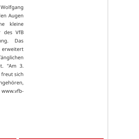
r Wolfgang
 den Augen
ne kleine
er des VfB
ung. Das
 erweitert
nglichen
lt. "Am 3.
 freut sich
ngehören,
www.vfb-