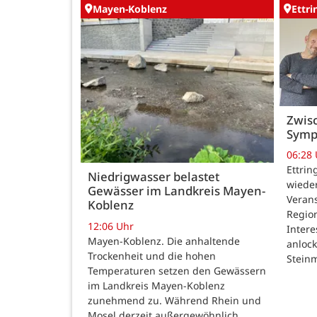
Mayen-Koblenz
Ettr
Zwisc
Symp
06:28
Ettrin
Niedrigwasser belastet
wieder
Gewässer im Landkreis Mayen-
Verans
Koblenz
Region
12:06 Uhr
Intere
Mayen-Koblenz. Die anhaltende
anlock
Trockenheit und die hohen
Steinm
Temperaturen setzen den Gewässern
im Landkreis Mayen-Koblenz
zunehmend zu. Während Rhein und
Mosel derzeit außergewöhnlich