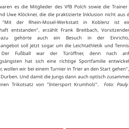
 waren es die Mitglieder des VfB Polch sowie die Traine
d Uwe Klöckner, die die praktizierte Inklusion nicht aus
. "Mit der Rhein-Mosel-Werkstatt in Koblenz ist ei
haft entstanden", erzählt Frank Breitbach, Vorsitzend
Dazu gehörte auch ein Besuch in der Einricht
sangebot soll jetzt sogar um die Leichtathletik und Tennis
 Der Fußball war der Türöffner, denn nach anfä
sängsten hat sich eine richtige Sportfamilie entwicke
 wollen wir bei einem Turnier in Trier an den Start gehen",
 Durben. Und damit die Jungs dann auch optisch zusamme
inen Trikotsatz von "Intersport Krumholz".
Foto: Pauly