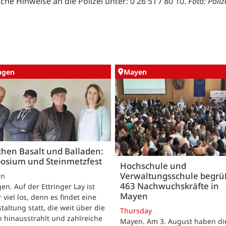
che Hinweise an die Polizei unter: 0 26 51 / 80 10.
Foto: Poli
ingen
Mayen
hen Basalt und Balladen:
osium und Steinmetzfest
Hochschule und
Verwaltungsschule begr
rn
463 Nachwuchskräfte in
gen. Auf der Ettringer Lay ist
Mayen
 viel los, denn es findet eine
taltung statt, die weit über die
Thursday
 hinausstrahlt und zahlreiche
Mayen. Am 3. August haben di