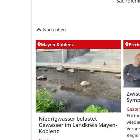
Sachdienli
Nach oben
Mayen-Koblenz
Ettr
Zwisc
Symp
Geste
Ettrin
Niedrigwasser belastet
wieder
Gewässer im Landkreis Mayen-
Verans
Koblenz
Region