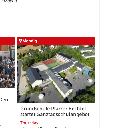
zei Mayen
Mendig
üßen
Grundschule Pfarrer Bechtel
startet Ganztagsschulangebot
Thursday
e