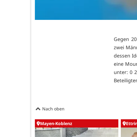
Gegen 20
zwei Männ
dessen Id
eine Moun
unter: 0 
Beteiligte
Nach oben
Mayen-Koblenz
Ettr