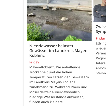
Zwisc
Symp
Friday
Ettrin
Niedrigwasser belastet
wieder
Gewässer im Landkreis Mayen-
Verans
Koblenz
Region
Friday
Intere
Mayen-Koblenz. Die anhaltende
anlock
Trockenheit und die hohen
Steinm
Temperaturen setzen den Gewässern
im Landkreis Mayen-Koblenz
zunehmend zu. Während Rhein und
Mosel derzeit außergewöhnlich
niedrige Wasserstände aufweisen,
führen auch kleinere…